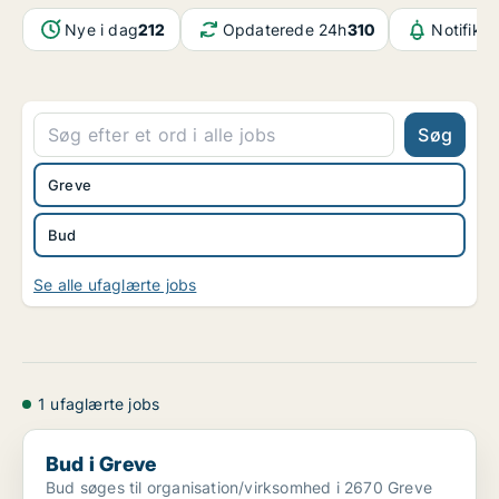
Nye i dag
212
Opdaterede 24h
310
Notifika
Søg
Greve
Bud
Se alle ufaglærte jobs
1 ufaglærte jobs
Bud i Greve
Bud i Greve
Bud søges til organisation/virksomhed i 2670 Greve