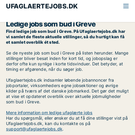
UFAGLAERTEJOBS.DK
Alle ufaglærte jobs
Bud
Storkøbenhavn
Greve
Ledige jobs som bud i Greve
Find ledige job som bud i Greve. På Ufaglaertejobs.dk har
vi samlet de fleste aktuelle stillinger, så du hurtigt kan få
et samlet overblik ét sted.
Se de nyeste job som bud i Greve på listen herunder. Mange
stillinger bliver besat inden for kort tid, og jobopslag er
derfor ofte kun synlige i korte tidsvinduer. Det betyder, at
timing er afgørende, når du søger job.
Ufaglaertejobs.dk indsamler løbende jobannoncer fra
jobportaler, virksomheders egne jobsektioner og øvrige
kilder på tværs af det danske jobmarked. Det gør det muligt
at vise et opdateret overblik over aktuelle jobmuligheder
som bud i Greve.
Mere information om ledige ufaglærte jobs
Har du spørgsmål, eller ønsker du at få dine stillinger vist på
Ufaglaertejobs.dk, kan du kontakte os på
support@ufaglaertejobs.dk
.