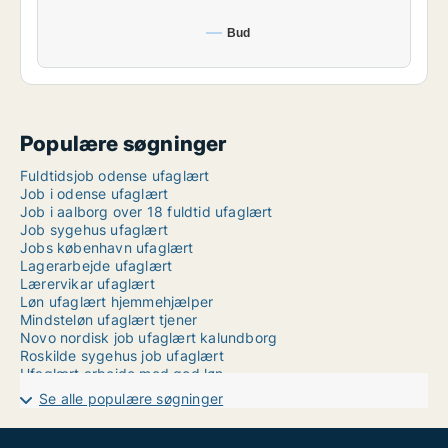
Bud
Populære søgninger
Fuldtidsjob odense ufaglært
Job i odense ufaglært
Job i aalborg over 18 fuldtid ufaglært
Job sygehus ufaglært
Jobs københavn ufaglært
Lagerarbejde ufaglært
Lærervikar ufaglært
Løn ufaglært hjemmehjælper
Mindsteløn ufaglært tjener
Novo nordisk job ufaglært kalundborg
Roskilde sygehus job ufaglært
Ufaglært arbejde med god løn
Ufaglært chauffør løn
Se alle populære søgninger
Ufaglært job i randers
Ufaglært job korsør
Ufaglært job københavn fuldtid