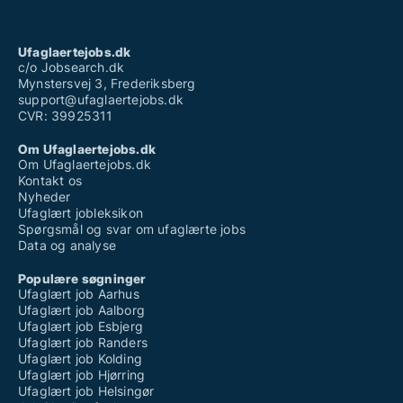
Ufaglært løn plejehjem
Ufaglært procesoperatør
Ufaglært serviceassistent løn
Ufaglaertejobs.dk
Ufaglært skovarbejder
c/o Jobsearch.dk
Mynstersvej 3, Frederiksberg
support@ufaglaertejobs.dk
CVR: 39925311
Om Ufaglaertejobs.dk
Om Ufaglaertejobs.dk
Kontakt os
Nyheder
Ufaglært jobleksikon
Spørgsmål og svar om ufaglærte jobs
Data og analyse
Populære søgninger
Ufaglært job Aarhus
Ufaglært job Aalborg
Ufaglært job Esbjerg
Ufaglært job Randers
Ufaglært job Kolding
Ufaglært job Hjørring
Ufaglært job Helsingør