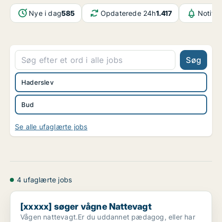
Nye i dag
585
Opdaterede 24h
1.417
Notifik
Søg
Haderslev
Bud
Se alle ufaglærte jobs
4 ufaglærte jobs
[xxxxx] søger vågne Nattevagt
[xxxxx] søger vågne Nattevagt
Vågen nattevagt.Er du uddannet pædagog, eller har