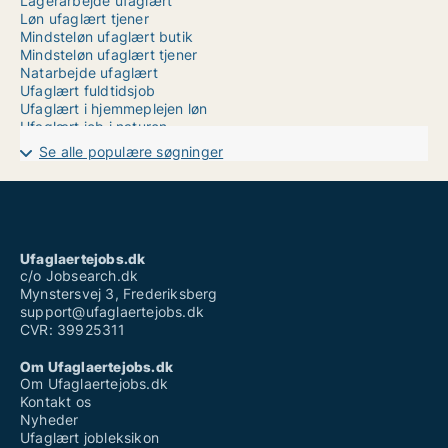
Lagerarbejde ufaglært
Løn ufaglært tjener
Mindsteløn ufaglært butik
Mindsteløn ufaglært tjener
Natarbejde ufaglært
Ufaglært fuldtidsjob
Ufaglært i hjemmeplejen løn
Ufaglært job i naturen
Ufaglært job slagelse kommune
Se alle populære søgninger
Ufaglært job sønderjylland
Ufaglært job varde
Ufaglært job vojens
Ufaglært montør løn
Ufaglært ssh løn
Ufaglært vikar
Ufaglaertejobs.dk
Vikar ufaglært plejehjem
c/o Jobsearch.dk
Mynstersvej 3, Frederiksberg
support@ufaglaertejobs.dk
CVR: 39925311
Om Ufaglaertejobs.dk
Om Ufaglaertejobs.dk
Kontakt os
Nyheder
Ufaglært jobleksikon