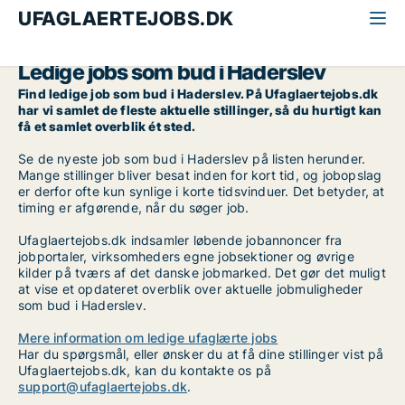
UFAGLAERTEJOBS.DK
Alle ufaglærte jobs
Bud
Sydjylland
Haderslev
Ledige jobs som bud i Haderslev
Find ledige job som bud i Haderslev. På Ufaglaertejobs.dk
har vi samlet de fleste aktuelle stillinger, så du hurtigt kan
få et samlet overblik ét sted.
Se de nyeste job som bud i Haderslev på listen herunder.
Mange stillinger bliver besat inden for kort tid, og jobopslag
er derfor ofte kun synlige i korte tidsvinduer. Det betyder, at
timing er afgørende, når du søger job.
Ufaglaertejobs.dk indsamler løbende jobannoncer fra
jobportaler, virksomheders egne jobsektioner og øvrige
kilder på tværs af det danske jobmarked. Det gør det muligt
at vise et opdateret overblik over aktuelle jobmuligheder
som bud i Haderslev.
Mere information om ledige ufaglærte jobs
Har du spørgsmål, eller ønsker du at få dine stillinger vist på
Ufaglaertejobs.dk, kan du kontakte os på
support@ufaglaertejobs.dk
.