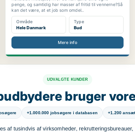
penge, og samtidig har masser af fritid til vennerne?Så
kan det være, at et job som omdel..
Område
Type
Hele Danmark
Bud
Mere info
UDVALGTE KUNDER
budbydere bruger vore
obsøgere
+1.000.000 jobsøgere i databasen
+1.200 ansætt
s af tusindvis af virksomheder, rekrutteringsbureauer, 