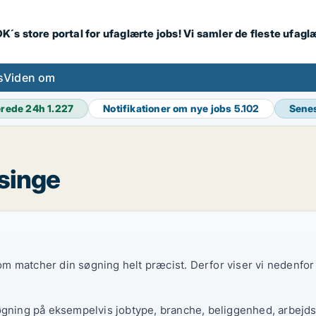
K´s store portal for ufaglærte jobs! Vi samler de fleste ufagl
s
Viden om
erede 24h
1.227
Notifikationer om nye jobs
5.102
Sene
lsinge
 som matcher din søgning helt præcist. Derfor viser vi nedenfo
øgning på eksempelvis jobtype, branche, beliggenhed, arbejdst