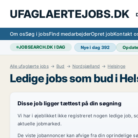
UFAGLAERTEJOBS.DK
D
Om os
Søg i jobs
Find medarbejder
Opret job
Kontakt o
JOBSEARCH.DK I DAG
Nye i dag
392
Opdat
Alle ufaglærte jobs
Bud
Nordsjælland
Helsinge
Ledige jobs som bud i He
Disse job ligger tættest på din søgning
Vi har i øjeblikket ikke registreret nogen ledige job,
aktuelle jobmarked.
De viste jobannoncer kan afvige fra din oprindelige s