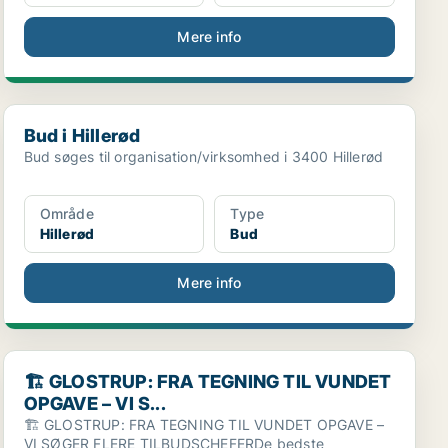
Mere info
Bud i Hillerød
Bud i Hillerød
Bud søges til organisation/virksomhed i 3400 Hillerød
Område
Type
Hillerød
Bud
Mere info
🏗️ GLOSTRUP: FRA TEGNING TIL VUNDET OPGAVE – VI S
🏗️ GLOSTRUP: FRA TEGNING TIL VUNDET
OPGAVE – VI S...
🏗️ GLOSTRUP: FRA TEGNING TIL VUNDET OPGAVE –
VI SØGER FLERE TILBUDSCHEFERDe bedste