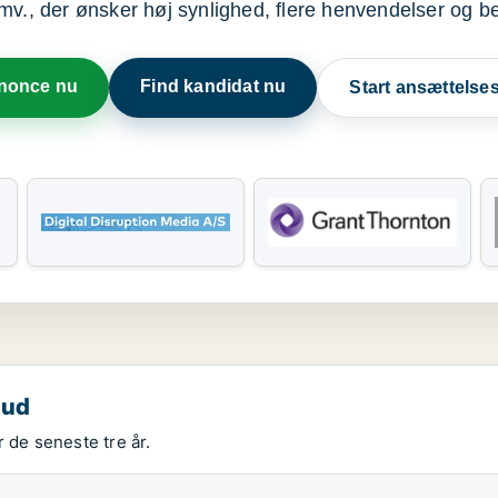
mv., der ønsker høj synlighed, flere henvendelser og b
nnonce nu
Find kandidat nu
Start ansættels
bud
 de seneste tre år.