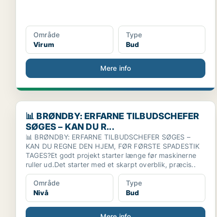
Område
Type
Virum
Bud
Mere info
📊 BRØNDBY: ERFARNE TILBUDSCHEFER SØGES – KAN
📊 BRØNDBY: ERFARNE TILBUDSCHEFER
SØGES – KAN DU R...
📊 BRØNDBY: ERFARNE TILBUDSCHEFER SØGES –
KAN DU REGNE DEN HJEM, FØR FØRSTE SPADESTIK
TAGES?Et godt projekt starter længe før maskinerne
ruller ud.Det starter med et skarpt overblik, præcis..
Område
Type
Nivå
Bud
Mere info