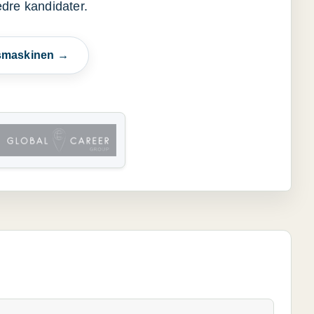
edre kandidater.
esmaskinen →