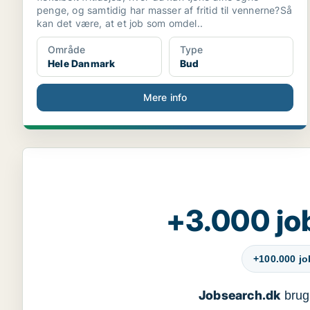
penge, og samtidig har masser af fritid til vennerne?Så
kan det være, at et job som omdel..
Område
Type
Hele Danmark
Bud
Mere info
+3.000 jo
+100.000 j
Jobsearch.dk
bruge