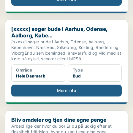
[xxxxx] søger bude i Aarhus, Odense, Aalborg, Købe...
[xxxxx] søger bude i Aarhus, Odense,
Aalborg, Købe...
[xxxxx] søger bude i Aarhus, Odense, Aalborg,
København, Næstved, Silkeborg, Kolding, Randers og
ViborgEr du serviceminded, ansvarsfuld og vild med at
køre på cykel, scooter eller i bil?Så..
Område
Type
Hele Danmark
Bud
Mere info
Bliv omdeler og tjen dine egne penge
Bliv omdeler og tjen dine egne penge
Arbejd lige der hvor du bor Er du på udkig efter et
fleksibelt fritidsjob, hvor du kan tjene dine egne