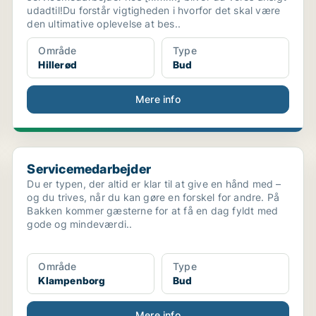
udadtil!Du forstår vigtigheden i hvorfor det skal være
den ultimative oplevelse at bes..
Område
Type
Hillerød
Bud
Mere info
 DU R...
Servicemedarbejder
Servicemedarbejder
Du er typen, der altid er klar til at give en hånd med –
og du trives, når du kan gøre en forskel for andre. På
Bakken kommer gæsterne for at få en dag fyldt med
gode og mindeværdi..
Område
Type
Klampenborg
Bud
Mere info