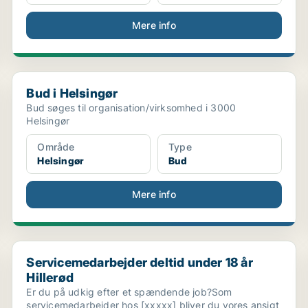
Mere info
Bud i Helsingør
Bud i Helsingør
Bud søges til organisation/virksomhed i 3000
Helsingør
Område
Type
Helsingør
Bud
Mere info
Servicemedarbejder deltid under 18 år Hillerød
Servicemedarbejder deltid under 18 år
Hillerød
Er du på udkig efter et spændende job?Som
servicemedarbejder hos [xxxxx] bliver du vores ansigt