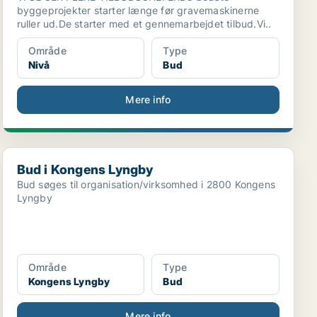
byggeprojekter starter længe før gravemaskinerne
ruller ud.De starter med et gennemarbejdet tilbud.Vi..
Område
Type
Nivå
Bud
Mere info
Bud i Kongens Lyngby
Bud i Kongens Lyngby
Bud søges til organisation/virksomhed i 2800 Kongens
Lyngby
Område
Type
Kongens Lyngby
Bud
Mere info