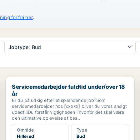
ning forfra her
.
Jobtype:
Bud
Servicemedarbejder fuldtid under/over 18 år
Servicemedarbejder fuldtid under/over 18
år
Er du på udkig efter et spændende job?Som
servicemedarbejder hos [xxxxx] bliver du vores ansigt
udadtil!Du forstår vigtigheden i hvorfor det skal være
den ultimative oplevelse at bes..
Område
Type
Hillerød
Bud