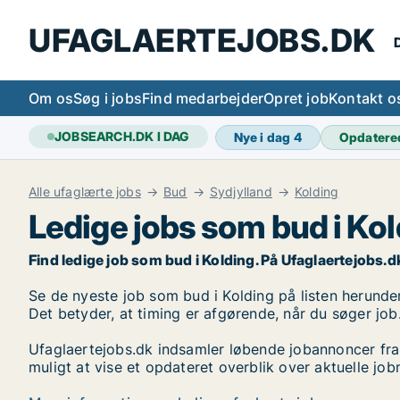
UFAGLAERTEJOBS.DK
D
Om os
Søg i jobs
Find medarbejder
Opret job
Kontakt o
JOBSEARCH.DK I DAG
Nye i dag
4
Opdatere
Alle ufaglærte jobs
Bud
Sydjylland
Kolding
Ledige jobs som bud i Ko
Find ledige job som bud i Kolding. På Ufaglaertejobs.dk h
Se de nyeste job som bud i Kolding på listen herunder.
Det betyder, at timing er afgørende, når du søger job
Ufaglaertejobs.dk indsamler løbende jobannoncer fra
muligt at vise et opdateret overblik over aktuelle jo