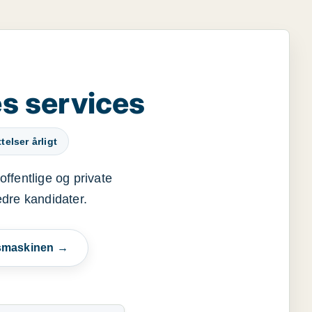
s services
elser årligt
offentlige og private
edre kandidater.
esmaskinen →