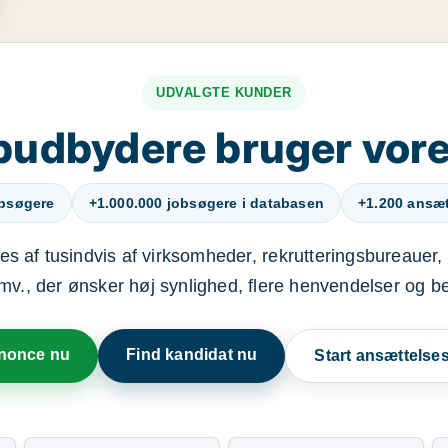
UDVALGTE KUNDER
budbydere bruger vore
obsøgere
+1.000.000 jobsøgere i databasen
+1.200 ansætt
s af tusindvis af virksomheder, rekrutteringsbureauer, 
mv., der ønsker høj synlighed, flere henvendelser og b
nnonce nu
Find kandidat nu
Start ansættels