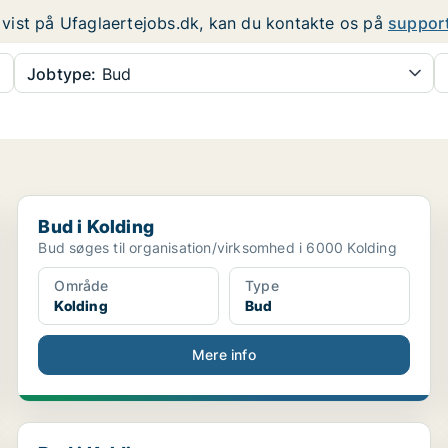
er vist på Ufaglaertejobs.dk, kan du kontakte os på
suppor
Jobtype:
Bud
Bud i Kolding
Bud i Kolding
Bud søges til organisation/virksomhed i 6000 Kolding
Område
Type
Kolding
Bud
Mere info
Bud i Kolding