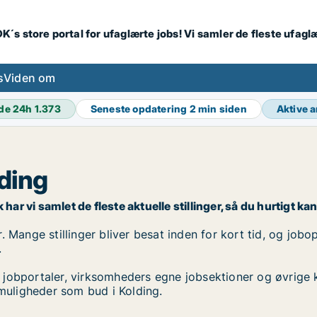
K´s store portal for ufaglærte jobs! Vi samler de fleste ufagl
s
Viden om
de 24h
1.373
Seneste opdatering
2 min siden
Aktive 
lding
ar vi samlet de fleste aktuelle stillinger, så du hurtigt kan
 Mange stillinger bliver besat inden for kort tid, og jobop
.
 jobportaler, virksomheders egne jobsektioner og øvrige 
bmuligheder som bud i Kolding.