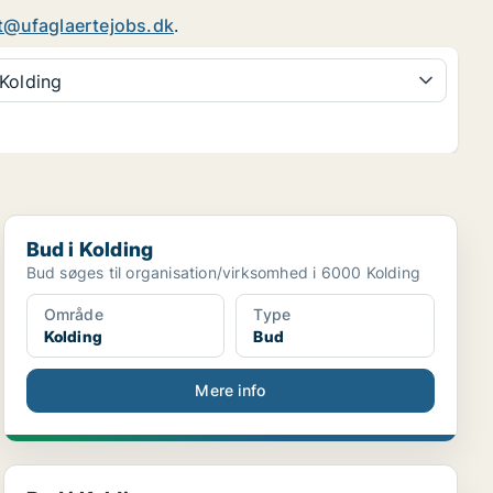
t@ufaglaertejobs.dk
.
Kolding
Bud i Kolding
Bud i Kolding
Bud søges til organisation/virksomhed i 6000 Kolding
Område
Type
Kolding
Bud
Mere info
Bud i Kolding