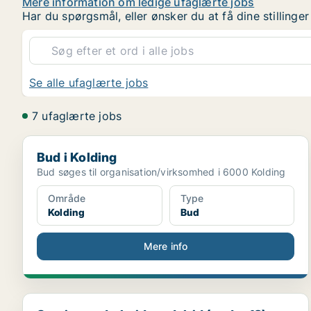
Mere information om ledige ufaglærte jobs
Har du spørgsmål, eller ønsker du at få dine stilling
Se alle ufaglærte jobs
7 ufaglærte jobs
Bud i Kolding
Bud i Kolding
Bud søges til organisation/virksomhed i 6000 Kolding
Område
Type
Kolding
Bud
Mere info
Servicemedarbejdere deltid (under 18),