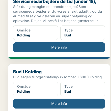
Servicemedarbejdere deltid (under 18),
Står du og mangler et spændende job?Som
servicemedarbejder er du vores ansigt udadtil, og du
er med til at give gæsten en super betjening og
oplevelse. Dit job vil bestå i at betjene gæsterne i r..
Område
Type
Kolding
Bud
Mere info
Bud i Kolding
Bud i Kolding
Bud søges til organisation/virksomhed i 6000 Kolding
Område
Type
Kolding
Bud
Mere info