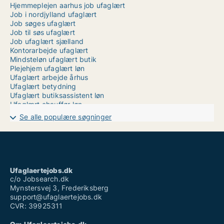
Hjemmeplejen aarhus job ufaglært
Job i nordjylland ufaglært
Job søges ufaglært
Job til søs ufaglært
Job ufaglært sjælland
Kontorarbejde ufaglært
Mindsteløn ufaglært butik
Plejehjem ufaglært løn
Ufaglært arbejde århus
Ufaglært betydning
Ufaglært butiksassistent løn
Ufaglært chauffør løn
Ufaglært job herlev
Se alle populære søgninger
Ufaglært job langeland
Ufaglært job sjælland
Ufaglært mejerist løn
Ufaglært receptionist løn
Vikar hjemmepleje ufaglært løn
Vikarbureau odense ufaglært
Ufaglaertejobs.dk
Vikarbureau ufaglært aalborg
c/o Jobsearch.dk
Mynstersvej 3, Frederiksberg
support@ufaglaertejobs.dk
CVR: 39925311