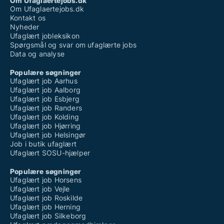
Om Ufaglaertejobs.dk
Om Ufaglaertejobs.dk
Kontakt os
Nyheder
Ufaglært jobleksikon
Spørgsmål og svar om ufaglærte jobs
Data og analyse
Populære søgninger
Ufaglært job Aarhus
Ufaglært job Aalborg
Ufaglært job Esbjerg
Ufaglært job Randers
Ufaglært job Kolding
Ufaglært job Hjørring
Ufaglært job Helsingør
Job i butik ufaglært
Ufaglært SOSU-hjælper
Populære søgninger
Ufaglært job Horsens
Ufaglært job Vejle
Ufaglært job Roskilde
Ufaglært job Herning
Ufaglært job Silkeborg