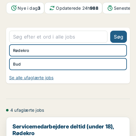
Nye i dag
3
Opdaterede 24h
988
Seneste o
Søg
Rødekro
Bud
Se alle ufaglærte jobs
4 ufaglærte jobs
Servicemedarbejdere deltid (under 18), Rødekro
Servicemedarbejdere deltid (under 18),
Rødekro