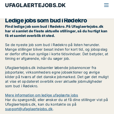
UFAGLAERTEJOBS.DK
Alle ufaglærte jobs
Bud
Sydjylland
Rødekro
Ledige jobs som bud i Rødekro
Find ledige job som bud i Rødekro. På Ufaglaertejobs.dk
har vi samlet de fleste aktuelle stillinger, så du hurtigt kan
få et samlet overblik ét sted.
Se de nyeste job som bud i Rødekro på listen herunder.
Mange stillinger bliver besat inden for kort tid, og jobopslag
er derfor ofte kun synlige i korte tidsvinduer. Det betyder, at
timing er afgørende, når du søger job.
Ufaglaertejobs.dk indsamler løbende jobannoncer fra
jobportaler, virksomheders egne jobsektioner og øvrige
kilder på tværs af det danske jobmarked. Det gør det muligt
at vise et opdateret overblik over aktuelle jobmuligheder
som bud i Rødekro.
Mere information om ledige ufaglærte jobs
Har du spørgsmål, eller ønsker du at få dine stillinger vist på
Ufaglaertejobs.dk, kan du kontakte os på
support@ufaglaertejobs.dk
.