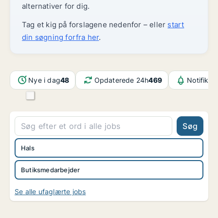
alternativer for dig.
Tag et kig på forslagene nedenfor – eller
start
din søgning forfra her
.
Nye i dag
48
Opdaterede 24h
469
Notifikat
Søg
Hals
Butiksmedarbejder
Se alle ufaglærte jobs