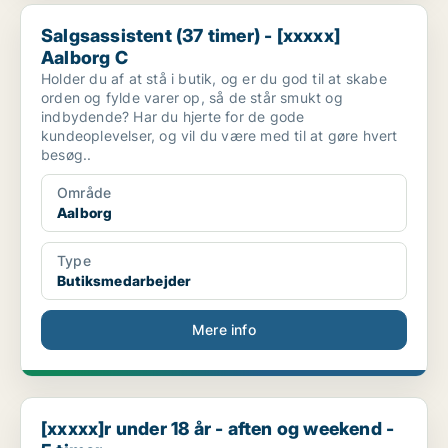
Salgsassistent (37 timer) - [xxxxx] Aalborg C
Salgsassistent (37 timer) - [xxxxx]
Aalborg C
Holder du af at stå i butik, og er du god til at skabe
orden og fylde varer op, så de står smukt og
indbydende? Har du hjerte for de gode
kundeoplevelser, og vil du være med til at gøre hvert
besøg..
Område
Aalborg
Type
Butiksmedarbejder
Mere info
[xxxxx]r under 18 år - aften og weekend - 5 timer ...
[xxxxx]r under 18 år - aften og weekend -