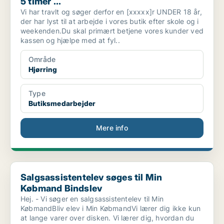
5 timer ...
Vi har travlt og søger derfor en [xxxxx]r UNDER 18 år,
der har lyst til at arbejde i vores butik efter skole og i
weekenden.Du skal primært betjene vores kunder ved
kassen og hjælpe med at fyl..
Område
Hjørring
Type
Butiksmedarbejder
Mere info
Salgsassistentelev søges til Min Købmand Bindslev
Salgsassistentelev søges til Min
Købmand Bindslev
Hej. - Vi søger en salgsassistentelev til Min
KøbmandBliv elev i Min KøbmandVi lærer dig ikke kun
at lange varer over disken. Vi lærer dig, hvordan du