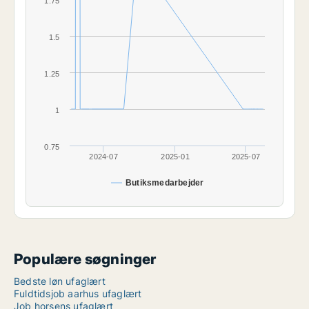
1.75
1.5
1.25
1
0.75
2024-07
2025-01
2025-07
Butiksmedarbejder
Populære søgninger
Bedste løn ufaglært
Fuldtidsjob aarhus ufaglært
Job horsens ufaglært