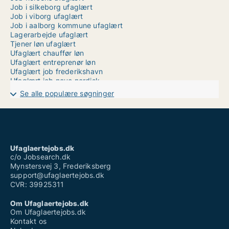
Job i silkeborg ufaglært
Job i viborg ufaglært
Job i aalborg kommune ufaglært
Lagerarbejde ufaglært
Tjener løn ufaglært
Ufaglært chauffør løn
Ufaglært entreprenør løn
Ufaglært job frederikshavn
Ufaglært job novo nordisk
Ufaglært job nyborg
Se alle populære søgninger
Ufaglært job ouh
Ufaglært job sjælland
Ufaglært plejehjemsmedhjælper
Ufaglært ssh løn
Ufaglært tømrer løn
Ufaglærte
Ufaglaertejobs.dk
Vikarbureau esbjerg ufaglært
c/o Jobsearch.dk
Mynstersvej 3, Frederiksberg
support@ufaglaertejobs.dk
CVR: 39925311
Om Ufaglaertejobs.dk
Om Ufaglaertejobs.dk
Kontakt os