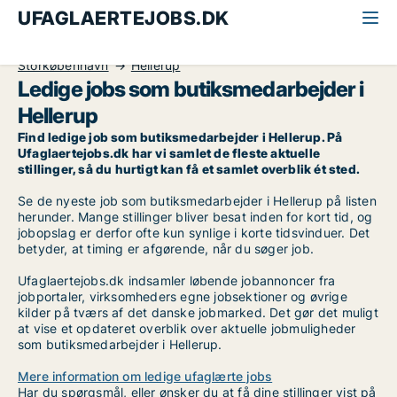
UFAGLAERTEJOBS.DK
Alle ufaglærte jobs
Butiksmedarbejder
Storkøbenhavn
Hellerup
Ledige jobs som butiksmedarbejder i
Hellerup
Find ledige job som butiksmedarbejder i Hellerup. På
Ufaglaertejobs.dk har vi samlet de fleste aktuelle
stillinger, så du hurtigt kan få et samlet overblik ét sted.
Se de nyeste job som butiksmedarbejder i Hellerup på listen
herunder. Mange stillinger bliver besat inden for kort tid, og
jobopslag er derfor ofte kun synlige i korte tidsvinduer. Det
betyder, at timing er afgørende, når du søger job.
Ufaglaertejobs.dk indsamler løbende jobannoncer fra
jobportaler, virksomheders egne jobsektioner og øvrige
kilder på tværs af det danske jobmarked. Det gør det muligt
at vise et opdateret overblik over aktuelle jobmuligheder
som butiksmedarbejder i Hellerup.
Mere information om ledige ufaglærte jobs
Har du spørgsmål, eller ønsker du at få dine stillinger vist på