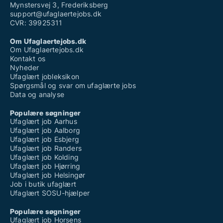
Mynstersvej 3, Frederiksberg
support@ufaglaertejobs.dk
CVR: 39925311
Om Ufaglaertejobs.dk
Om Ufaglaertejobs.dk
Kontakt os
Nyheder
Ufaglært jobleksikon
Spørgsmål og svar om ufaglærte jobs
Data og analyse
Populære søgninger
Ufaglært job Aarhus
Ufaglært job Aalborg
Ufaglært job Esbjerg
Ufaglært job Randers
Ufaglært job Kolding
Ufaglært job Hjørring
Ufaglært job Helsingør
Job i butik ufaglært
Ufaglært SOSU-hjælper
Populære søgninger
Ufaglært job Horsens