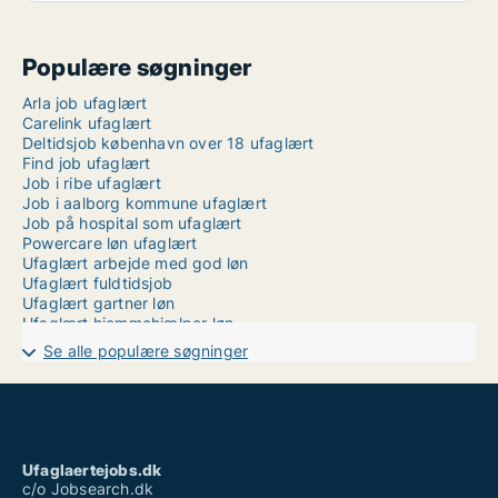
Populære søgninger
Arla job ufaglært
Carelink ufaglært
Deltidsjob københavn over 18 ufaglært
Find job ufaglært
Job i ribe ufaglært
Job i aalborg kommune ufaglært
Job på hospital som ufaglært
Powercare løn ufaglært
Ufaglært arbejde med god løn
Ufaglært fuldtidsjob
Ufaglært gartner løn
Ufaglært hjemmehjælper løn
Ufaglært job brønderslev
Se alle populære søgninger
Ufaglært job frederiksberg
Ufaglært job helsingør
Ufaglært job kolding sygehus
Ufaglært job vejle
Ufaglært lærervikar job
Ufaglærte
Ufaglaertejobs.dk
Vikarbureau københavn ufaglært
c/o Jobsearch.dk