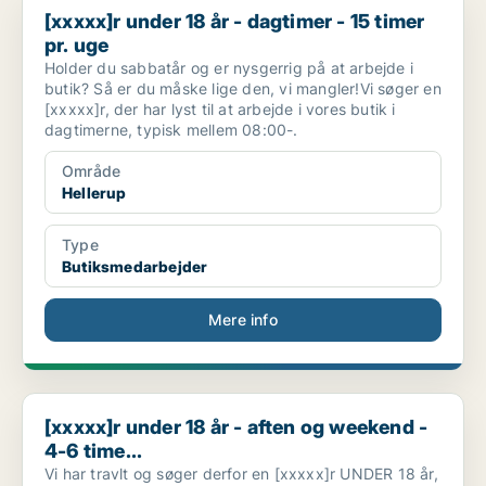
[xxxxx]r under 18 år - dagtimer - 15 timer
pr. uge
Holder du sabbatår og er nysgerrig på at arbejde i
butik? Så er du måske lige den, vi mangler!Vi søger en
[xxxxx]r, der har lyst til at arbejde i vores butik i
dagtimerne, typisk mellem 08:00-.
Område
Hellerup
Type
Butiksmedarbejder
Mere info
[xxxxx]r under 18 år - aften og weekend - 4-6 time...
[xxxxx]r under 18 år - aften og weekend -
4-6 time...
Vi har travlt og søger derfor en [xxxxx]r UNDER 18 år,