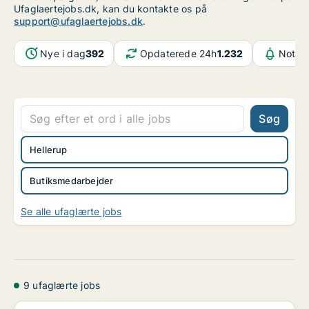
Ufaglaertejobs.dk, kan du kontakte os på
support@ufaglaertejobs.dk
.
Nye i dag
392
Opdaterede 24h
1.232
Notifi
Søg
Hellerup
Butiksmedarbejder
Se alle ufaglærte jobs
9 ufaglærte jobs
[xxxxx]r under 18 år - dagtimer - 15 timer pr. uge