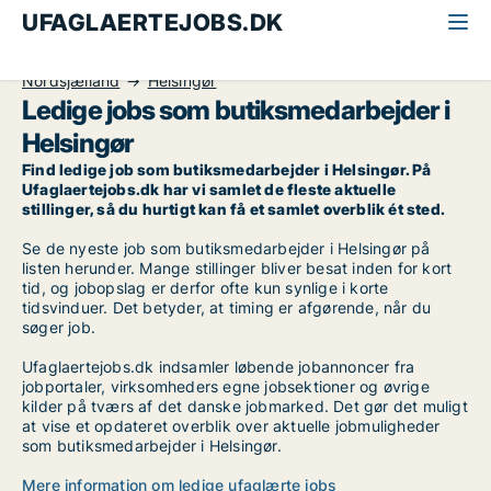
UFAGLAERTEJOBS.DK
Alle ufaglærte jobs
Butiksmedarbejder
Nordsjælland
Helsingør
Ledige jobs som butiksmedarbejder i
Helsingør
Find ledige job som butiksmedarbejder i Helsingør. På
Ufaglaertejobs.dk har vi samlet de fleste aktuelle
stillinger, så du hurtigt kan få et samlet overblik ét sted.
Se de nyeste job som butiksmedarbejder i Helsingør på
listen herunder. Mange stillinger bliver besat inden for kort
tid, og jobopslag er derfor ofte kun synlige i korte
tidsvinduer. Det betyder, at timing er afgørende, når du
søger job.
Ufaglaertejobs.dk indsamler løbende jobannoncer fra
jobportaler, virksomheders egne jobsektioner og øvrige
kilder på tværs af det danske jobmarked. Det gør det muligt
at vise et opdateret overblik over aktuelle jobmuligheder
som butiksmedarbejder i Helsingør.
Mere information om ledige ufaglærte jobs