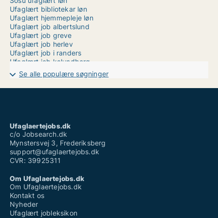
Sosu ufaglært løn
Ufaglært bibliotekar løn
Ufaglært hjemmepleje løn
Ufaglært job albertslund
Ufaglært job greve
Ufaglært job herlev
Ufaglært job i randers
Ufaglært job kalundborg
Ufaglært maskinfører
Se alle populære søgninger
Ufaglært montør løn
Ufaglært omsorgsmedhjælper
Ufaglært plejehjem
Ufaglært procesoperatør
Ufaglært social- og sundhedshjælper løn
Ufaglært sundhedshjælper løn
Ufaglaertejobs.dk
Vikar hjemmepleje ufaglært
c/o Jobsearch.dk
Mynstersvej 3, Frederiksberg
support@ufaglaertejobs.dk
CVR: 39925311
Om Ufaglaertejobs.dk
Om Ufaglaertejobs.dk
Kontakt os
Nyheder
Ufaglært jobleksikon