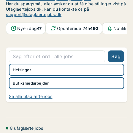
Har du spørgsmål, eller ønsker du at få dine stillinger vist på
Ufaglaertejobs.dk, kan du kontakte os på
support@ufaglaertejobs.dk
.
Nye i dag
47
Opdaterede 24h
492
Notifikat
Søg
Helsingør
Butiksmedarbejder
Se alle ufaglærte jobs
8 ufaglærte jobs