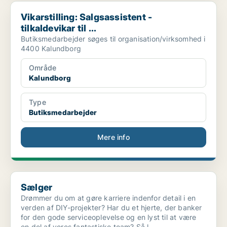
Vikarstilling: Salgsassistent - tilkaldevikar til ...
Vikarstilling: Salgsassistent -
tilkaldevikar til ...
Butiksmedarbejder søges til organisation/virksomhed i
4400 Kalundborg
Område
Kalundborg
Type
Butiksmedarbejder
Mere info
Sælger
Sælger
Drømmer du om at gøre karriere indenfor detail i en
verden af DIY-projekter? Har du et hjerte, der banker
for den gode serviceoplevelse og en lyst til at være
en del af vores fantastiske team? Så l..