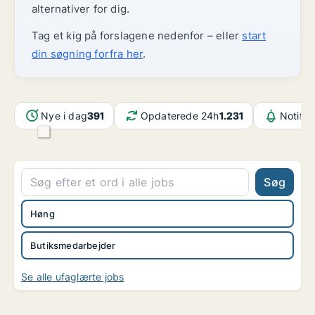
alternativer for dig.
Tag et kig på forslagene nedenfor – eller
start
din søgning forfra her
.
Nye i dag
391
Opdaterede 24h
1.231
Notifik
Søg
Høng
Butiksmedarbejder
Se alle ufaglærte jobs