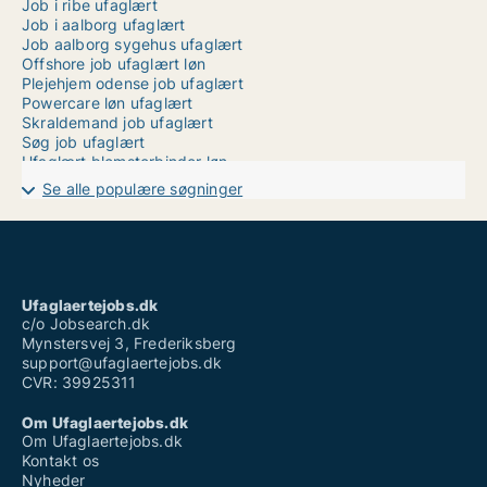
Job i ribe ufaglært
Job i aalborg ufaglært
Job aalborg sygehus ufaglært
Offshore job ufaglært løn
Plejehjem odense job ufaglært
Powercare løn ufaglært
Skraldemand job ufaglært
Søg job ufaglært
Ufaglært blomsterbinder løn
Ufaglært job fyn
Se alle populære søgninger
Ufaglært job køge
Ufaglært job nykøbing mors
Ufaglært job plejehjem
Ufaglært job aarhus
Ufaglært montør job
Ufaglært portør job
Ufaglaertejobs.dk
Vikar ufaglært plejehjem løn
c/o Jobsearch.dk
Mynstersvej 3, Frederiksberg
support@ufaglaertejobs.dk
CVR: 39925311
Om Ufaglaertejobs.dk
Om Ufaglaertejobs.dk
Kontakt os
Nyheder