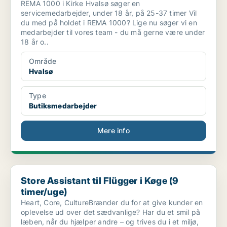
REMA 1000 i Kirke Hvalsø søger en
servicemedarbejder, under 18 år, på 25-37 timer Vil
du med på holdet i REMA 1000? Lige nu søger vi en
medarbejder til vores team - du må gerne være under
18 år o..
Område
Hvalsø
Type
Butiksmedarbejder
Mere info
Store Assistant til Flügger i Køge (9 timer/uge)
Store Assistant til Flügger i Køge (9
timer/uge)
Heart, Core, CultureBrænder du for at give kunder en
oplevelse ud over det sædvanlige? Har du et smil på
læben, når du hjælper andre – og trives du i et miljø,