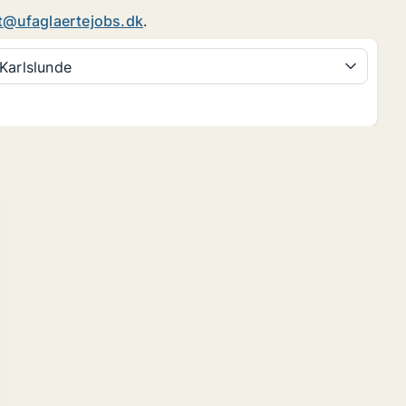
t@ufaglaertejobs.dk
.
Karlslunde