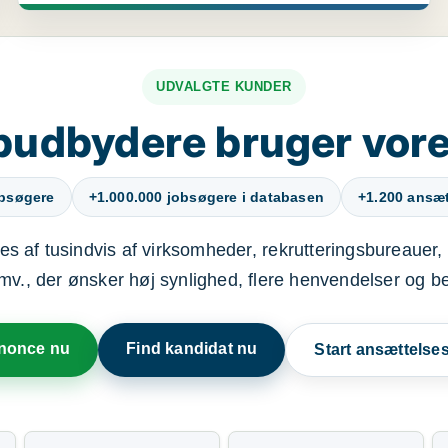
UDVALGTE KUNDER
budbydere bruger vore
obsøgere
+1.000.000 jobsøgere i databasen
+1.200 ansætt
s af tusindvis af virksomheder, rekrutteringsbureauer, 
mv., der ønsker høj synlighed, flere henvendelser og b
nnonce nu
Find kandidat nu
Start ansættels