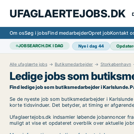
UFAGLAERTEJOBS.DK
D
Om os
Søg i jobs
Find medarbejder
Opret job
Kontakt o
JOBSEARCH.DK I DAG
Nye i dag
44
Opdater
Alle ufaglærte jobs
Butiksmedarbejder
Storkøbenhavn
Ledige jobs som butiksme
Find ledige job som butiksmedarbejder i Karlslunde. På U
Se de nyeste job som butiksmedarbejder i Karlslunde på
korte tidsvinduer. Det betyder, at timing er afgørende
Ufaglaertejobs.dk indsamler løbende jobannoncer fra
muligt at vise et opdateret overblik over aktuelle jo