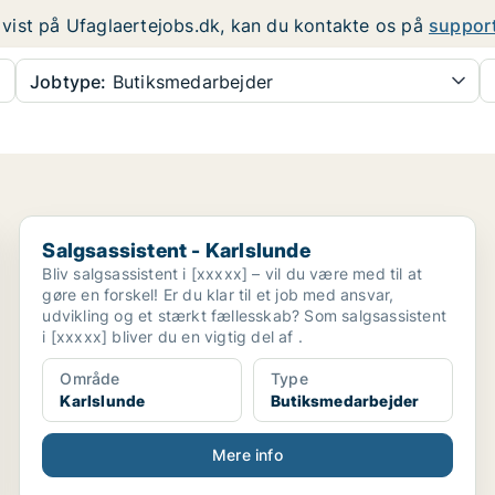
er vist på Ufaglaertejobs.dk, kan du kontakte os på
suppor
Jobtype:
Butiksmedarbejder
Salgsassistent - Karlslunde
Salgsassistent - Karlslunde
Bliv salgsassistent i [xxxxx] – vil du være med til at
gøre en forskel! Er du klar til et job med ansvar,
udvikling og et stærkt fællesskab? Som salgsassistent
i [xxxxx] bliver du en vigtig del af .
Område
Type
Karlslunde
Butiksmedarbejder
Mere info