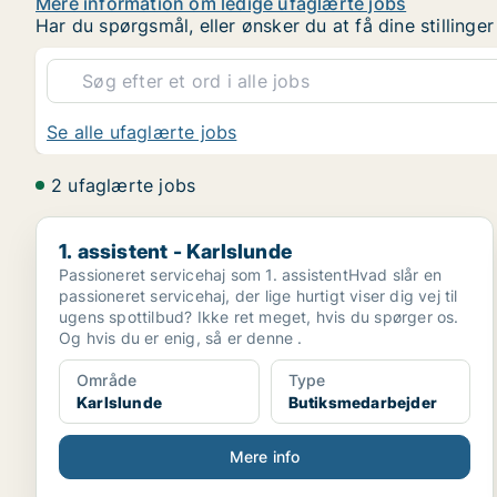
Mere information om ledige ufaglærte jobs
Har du spørgsmål, eller ønsker du at få dine stilling
Se alle ufaglærte jobs
2 ufaglærte jobs
1. assistent - Karlslunde
1. assistent - Karlslunde
Passioneret servicehaj som 1. assistentHvad slår en
passioneret servicehaj, der lige hurtigt viser dig vej til
ugens spottilbud? Ikke ret meget, hvis du spørger os.
Og hvis du er enig, så er denne .
Område
Type
Karlslunde
Butiksmedarbejder
Mere info