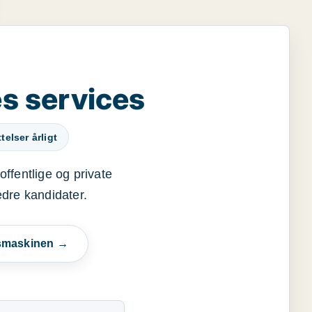
s services
elser årligt
offentlige og private
edre kandidater.
esmaskinen →