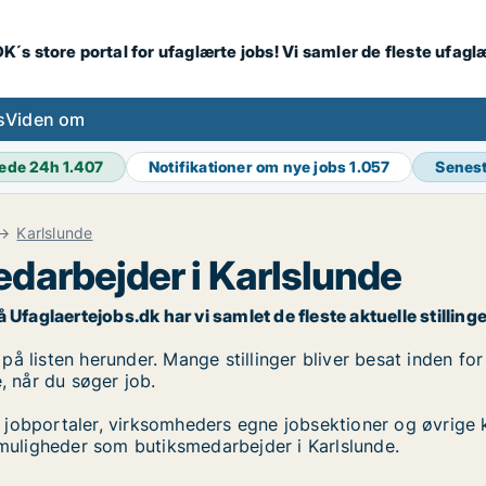
K´s store portal for ufaglærte jobs! Vi samler de fleste ufagl
s
Viden om
ede 24h
1.407
Notifikationer om nye jobs
1.057
Senes
Karlslunde
darbejder i Karlslunde
faglaertejobs.dk har vi samlet de fleste aktuelle stillinger
 listen herunder. Mange stillinger bliver besat inden for 
, når du søger job.
 jobportaler, virksomheders egne jobsektioner og øvrige 
bmuligheder som butiksmedarbejder i Karlslunde.