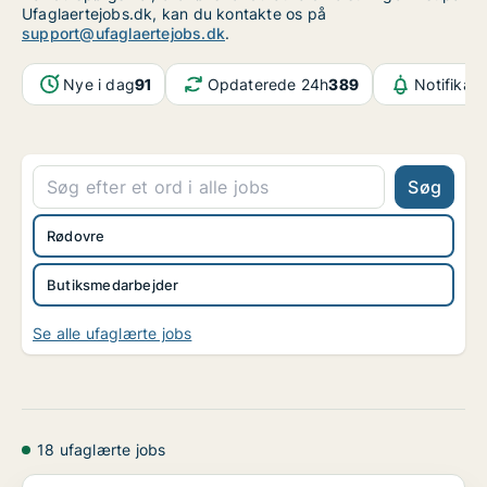
Ufaglaertejobs.dk, kan du kontakte os på
support@ufaglaertejobs.dk
.
Nye i dag
91
Opdaterede 24h
389
Notifikat
Søg
Rødovre
Butiksmedarbejder
Se alle ufaglærte jobs
18 ufaglærte jobs
Salgsassistent - deltid