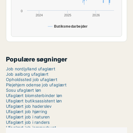
0
2024
2025
2026
Butiksmedarbejder
Populære søgninger
Job nordjylland ufaglært
Job aalborg ufaglært
Opholdssted job ufaglært
Plejehjem odense job ufaglært
Sosu ufaglært løn
Ufaglært blomsterbinder løn
Ufaglært butiksassistent løn
Ufaglært job haderslev
Ufaglært job hjørring
Ufaglært job i naturen
Ufaglært job i randers
Ufaglært job jammerbugt
Ufaglært job kolding