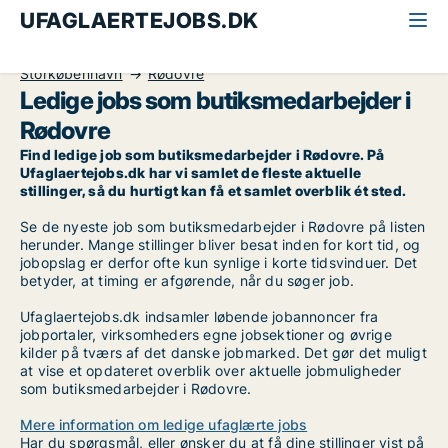
UFAGLAERTEJOBS.DK
Alle ufaglærte jobs
Butiksmedarbejder
Storkøbenhavn
Rødovre
Ledige jobs som butiksmedarbejder i
Rødovre
Find ledige job som butiksmedarbejder i Rødovre. På
Ufaglaertejobs.dk har vi samlet de fleste aktuelle
stillinger, så du hurtigt kan få et samlet overblik ét sted.
Se de nyeste job som butiksmedarbejder i Rødovre på listen
herunder. Mange stillinger bliver besat inden for kort tid, og
jobopslag er derfor ofte kun synlige i korte tidsvinduer. Det
betyder, at timing er afgørende, når du søger job.
Ufaglaertejobs.dk indsamler løbende jobannoncer fra
jobportaler, virksomheders egne jobsektioner og øvrige
kilder på tværs af det danske jobmarked. Det gør det muligt
at vise et opdateret overblik over aktuelle jobmuligheder
som butiksmedarbejder i Rødovre.
Mere information om ledige ufaglærte jobs
Har du spørgsmål, eller ønsker du at få dine stillinger vist på