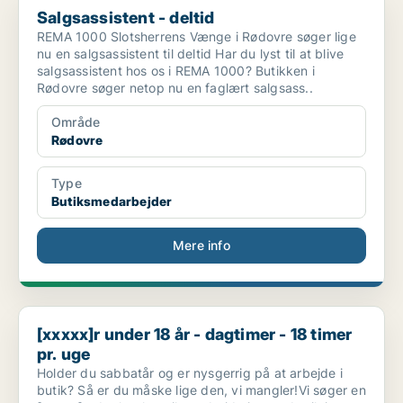
Salgsassistent - deltid
REMA 1000 Slotsherrens Vænge i Rødovre søger lige
nu en salgsassistent til deltid Har du lyst til at blive
salgsassistent hos os i REMA 1000? Butikken i
Rødovre søger netop nu en faglært salgsass..
Område
Rødovre
Type
Butiksmedarbejder
Mere info
[xxxxx]r under 18 år - dagtimer - 18 timer pr. uge
[xxxxx]r under 18 år - dagtimer - 18 timer
pr. uge
Holder du sabbatår og er nysgerrig på at arbejde i
butik? Så er du måske lige den, vi mangler!Vi søger en