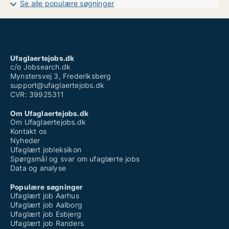
Se alle populære søgninger
Ufaglært job nordsjælland
Ufaglært operatør løn
Ufaglært renovationsarbejder
Ufaglært tagdækker løn
Ufaglært vicevært løn
Vikar ufaglært
Ufaglaertejobs.dk
Vikar ufaglært plejehjem løn
c/o Jobsearch.dk
Mynstersvej 3, Frederiksberg
support@ufaglaertejobs.dk
CVR: 39925311
Om Ufaglaertejobs.dk
Om Ufaglaertejobs.dk
Kontakt os
Nyheder
Ufaglært jobleksikon
Spørgsmål og svar om ufaglærte jobs
Data og analyse
Populære søgninger
Ufaglært job Aarhus
Ufaglært job Aalborg
Ufaglært job Esbjerg
Ufaglært job Randers