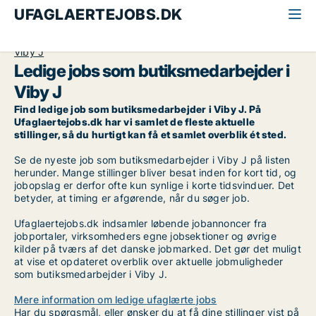
UFAGLAERTEJOBS.DK
Alle ufaglærte jobs
Butiksmedarbejder
Århus
Viby J
Ledige jobs som butiksmedarbejder i
Viby J
Find ledige job som butiksmedarbejder i Viby J. På
Ufaglaertejobs.dk har vi samlet de fleste aktuelle
stillinger, så du hurtigt kan få et samlet overblik ét sted.
Se de nyeste job som butiksmedarbejder i Viby J på listen
herunder. Mange stillinger bliver besat inden for kort tid, og
jobopslag er derfor ofte kun synlige i korte tidsvinduer. Det
betyder, at timing er afgørende, når du søger job.
Ufaglaertejobs.dk indsamler løbende jobannoncer fra
jobportaler, virksomheders egne jobsektioner og øvrige
kilder på tværs af det danske jobmarked. Det gør det muligt
at vise et opdateret overblik over aktuelle jobmuligheder
som butiksmedarbejder i Viby J.
Mere information om ledige ufaglærte jobs
Har du spørgsmål, eller ønsker du at få dine stillinger vist på