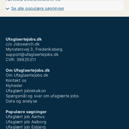
Ufaglært hjemmehjælper job
Ufaglært job fyn
Se alle populære søgninger
Ufaglært job faaborg
Ufaglært job løn
Ufaglært job vordingborg
Ufaglært maler løn
Ufaglært natarbejde løn
Ufaglært sosu vikar løn
Ufaglaertejobs.dk
Ufaglært vikar job
c/o Jobsearch.dk
Mynstersvej 3, Frederiksberg
support@ufaglaertejobs.dk
CVR: 39925311
Om Ufaglaertejobs.dk
Om Ufaglaertejobs.dk
Kontakt os
Nyheder
Ufaglært jobleksikon
Spørgsmål og svar om ufaglærte jobs
Data og analyse
Populære søgninger
Ufaglært job Aarhus
Ufaglært job Aalborg
Ufaglært job Esbjerg