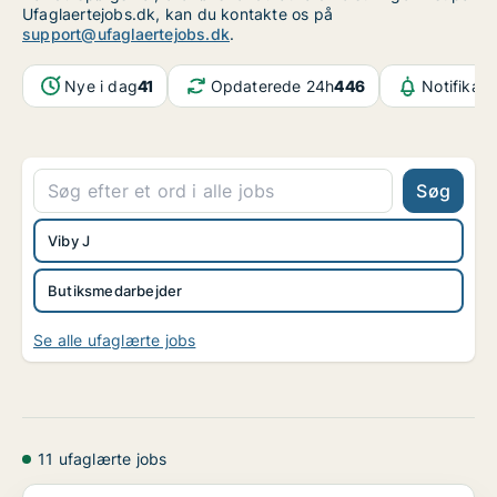
Ufaglaertejobs.dk, kan du kontakte os på
support@ufaglaertejobs.dk
.
Nye i dag
41
Opdaterede 24h
446
Notifikati
Søg
Viby J
Butiksmedarbejder
Se alle ufaglærte jobs
11 ufaglærte jobs
Store Assistant (deltid) – OK Servicestation Ejer ...