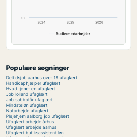
-10
2024
2025
2026
Butiksmedarbejder
Populære søgninger
Deltidsjob aarhus over 18 ufaglært
Handicaphjælper ufaglært
Hvad tjener en ufaglært
Job lolland ufaglært
Job sabbatår ufaglært
Mindsteløn ufaglært
Natarbejde ufaglært
Plejehjem aalborg job ufaglært
Ufaglært arbejde århus
Ufaglært arbejde aarhus
Ufaglært butiksassistent løn