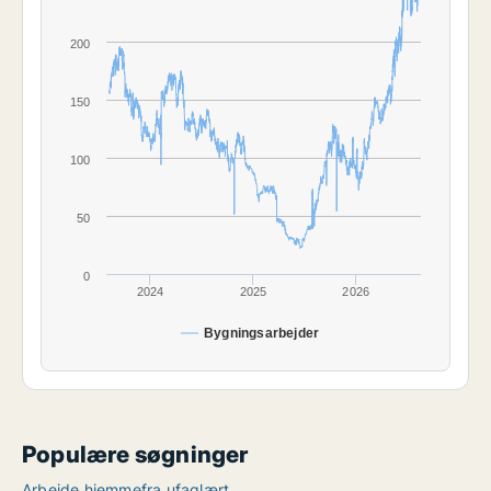
200
150
100
50
0
2024
2025
2026
Bygningsarbejder
Populære søgninger
Arbejde hjemmefra ufaglært