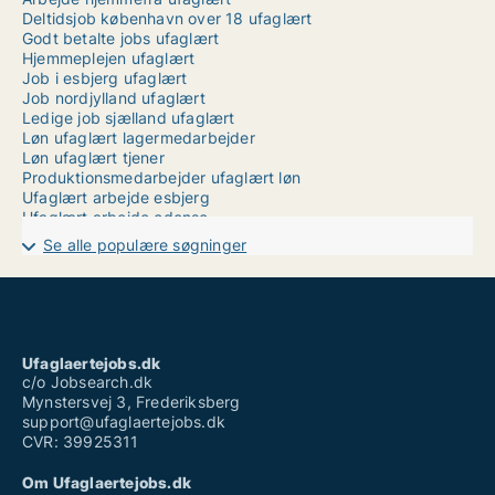
Deltidsjob københavn over 18 ufaglært
Godt betalte jobs ufaglært
Hjemmeplejen ufaglært
Job i esbjerg ufaglært
Job nordjylland ufaglært
Ledige job sjælland ufaglært
Løn ufaglært lagermedarbejder
Løn ufaglært tjener
Produktionsmedarbejder ufaglært løn
Ufaglært arbejde esbjerg
Ufaglært arbejde odense
Ufaglært job bornholm
Se alle populære søgninger
Ufaglært job herning
Ufaglært job holbæk
Ufaglært job plejehjem
Ufaglært job på hospital
Ufaglært job silkeborg
Ufaglært ledige stillinger
Ufaglaertejobs.dk
Weekend job ufaglært
c/o Jobsearch.dk
Mynstersvej 3, Frederiksberg
support@ufaglaertejobs.dk
CVR: 39925311
Om Ufaglaertejobs.dk