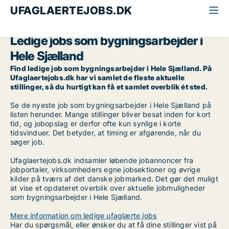
UFAGLAERTEJOBS.DK
Alle ufaglærte jobs
Bygningsarbejder
Hele Sjælland
Ledige jobs som bygningsarbejder i
Hele Sjælland
Find ledige job som bygningsarbejder i Hele Sjælland. På
Ufaglaertejobs.dk har vi samlet de fleste aktuelle
stillinger, så du hurtigt kan få et samlet overblik ét sted.
Se de nyeste job som bygningsarbejder i Hele Sjælland på
listen herunder. Mange stillinger bliver besat inden for kort
tid, og jobopslag er derfor ofte kun synlige i korte
tidsvinduer. Det betyder, at timing er afgørende, når du
søger job.
Ufaglaertejobs.dk indsamler løbende jobannoncer fra
jobportaler, virksomheders egne jobsektioner og øvrige
kilder på tværs af det danske jobmarked. Det gør det muligt
at vise et opdateret overblik over aktuelle jobmuligheder
som bygningsarbejder i Hele Sjælland.
Mere information om ledige ufaglærte jobs
Har du spørgsmål, eller ønsker du at få dine stillinger vist på