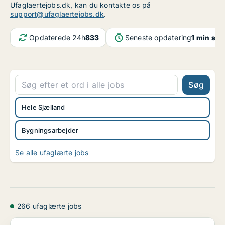
Ufaglaertejobs.dk, kan du kontakte os på
support@ufaglaertejobs.dk
.
Opdaterede 24h
833
Seneste opdatering
1 min sid
Søg
Hele Sjælland
Bygningsarbejder
Se alle ufaglærte jobs
266 ufaglærte jobs
[xxxxx]søger produktionsmedarbejder til montageafd...