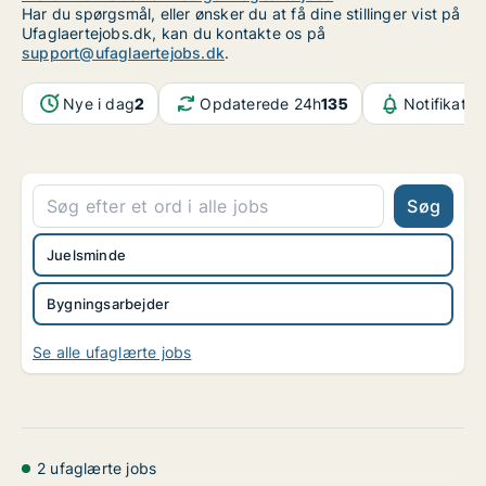
Har du spørgsmål, eller ønsker du at få dine stillinger vist på
Ufaglaertejobs.dk, kan du kontakte os på
support@ufaglaertejobs.dk
.
Nye i dag
2
Opdaterede 24h
135
Notifikatio
Søg
Juelsminde
Bygningsarbejder
Se alle ufaglærte jobs
2 ufaglærte jobs