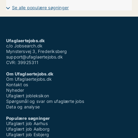
Ufaglært job gentofte
Se alle populære søgninger
Ufaglært job hjørring
Ufaglært job novo nordisk
Ufaglært job silkeborg
Ufaglært job skanderborg
Ufaglært job aarhus fuldtid
Ufaglært plejehjemsmedhjælper
Ufaglaertejobs.dk
Vikarbureau københavn ufaglært
c/o Jobsearch.dk
Mynstersvej 3, Frederiksberg
support@ufaglaertejobs.dk
CVR: 39925311
Om Ufaglaertejobs.dk
Om Ufaglaertejobs.dk
Kontakt os
Nyheder
Ufaglært jobleksikon
Spørgsmål og svar om ufaglærte jobs
Data og analyse
Populære søgninger
Ufaglært job Aarhus
Ufaglært job Aalborg
Ufaglært job Esbjerg