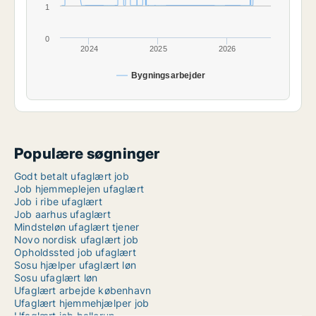
1
0
2024
2025
2026
Bygningsarbejder
Populære søgninger
Godt betalt ufaglært job
Job hjemmeplejen ufaglært
Job i ribe ufaglært
Job aarhus ufaglært
Mindsteløn ufaglært tjener
Novo nordisk ufaglært job
Opholdssted job ufaglært
Sosu hjælper ufaglært løn
Sosu ufaglært løn
Ufaglært arbejde københavn
Ufaglært hjemmehjælper job
Ufaglært job ballerup