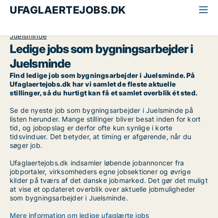
UFAGLAERTEJOBS.DK
Alle ufaglærte jobs
Bygningsarbejder
Østjylland
Juelsminde
Ledige jobs som bygningsarbejder i
Juelsminde
Find ledige job som bygningsarbejder i Juelsminde. På
Ufaglaertejobs.dk har vi samlet de fleste aktuelle
stillinger, så du hurtigt kan få et samlet overblik ét sted.
Se de nyeste job som bygningsarbejder i Juelsminde på
listen herunder. Mange stillinger bliver besat inden for kort
tid, og jobopslag er derfor ofte kun synlige i korte
tidsvinduer. Det betyder, at timing er afgørende, når du
søger job.
Ufaglaertejobs.dk indsamler løbende jobannoncer fra
jobportaler, virksomheders egne jobsektioner og øvrige
kilder på tværs af det danske jobmarked. Det gør det muligt
at vise et opdateret overblik over aktuelle jobmuligheder
som bygningsarbejder i Juelsminde.
Mere information om ledige ufaglærte jobs