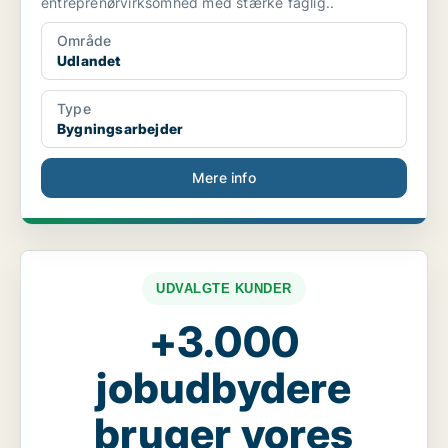
entreprenørvirksomhed med stærke faglig..
Område
Udlandet
Type
Bygningsarbejder
Mere info
UDVALGTE KUNDER
+3.000
jobudbydere
bruger vores