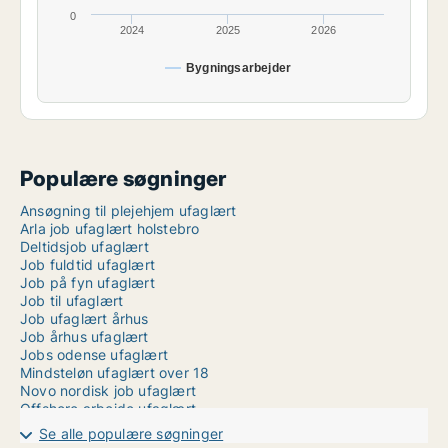
0
2024
2025
2026
Bygningsarbejder
Populære søgninger
Ansøgning til plejehjem ufaglært
Arla job ufaglært holstebro
Deltidsjob ufaglært
Job fuldtid ufaglært
Job på fyn ufaglært
Job til ufaglært
Job ufaglært århus
Job århus ufaglært
Jobs odense ufaglært
Mindsteløn ufaglært over 18
Novo nordisk job ufaglært
Offshore arbejde ufaglært
Ufaglært arbejde
Se alle populære søgninger
Ufaglært job i udlandet