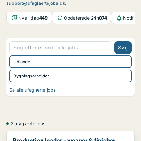
support@ufaglaertejobs.dk
.
Nye i dag
449
Opdaterede 24h
874
Notifika
Søg
Udlandet
Bygningsarbejder
Se alle ufaglærte jobs
2 ufaglærte jobs
Production leader - weaner & finisher pigs
Production leader - weaner & finisher