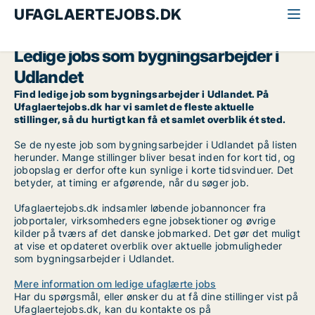
UFAGLAERTEJOBS.DK
Alle ufaglærte jobs
Bygningsarbejder
Udlandet
Ledige jobs som bygningsarbejder i
Udlandet
Find ledige job som bygningsarbejder i Udlandet. På
Ufaglaertejobs.dk har vi samlet de fleste aktuelle
stillinger, så du hurtigt kan få et samlet overblik ét sted.
Se de nyeste job som bygningsarbejder i Udlandet på listen
herunder. Mange stillinger bliver besat inden for kort tid, og
jobopslag er derfor ofte kun synlige i korte tidsvinduer. Det
betyder, at timing er afgørende, når du søger job.
Ufaglaertejobs.dk indsamler løbende jobannoncer fra
jobportaler, virksomheders egne jobsektioner og øvrige
kilder på tværs af det danske jobmarked. Det gør det muligt
at vise et opdateret overblik over aktuelle jobmuligheder
som bygningsarbejder i Udlandet.
Mere information om ledige ufaglærte jobs
Har du spørgsmål, eller ønsker du at få dine stillinger vist på
Ufaglaertejobs.dk, kan du kontakte os på