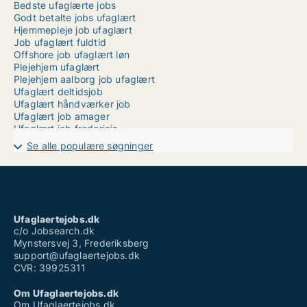
Bedste ufaglærte jobs
Godt betalte jobs ufaglært
Hjemmepleje job ufaglært
Job ufaglært fuldtid
Offshore job ufaglært løn
Plejehjem ufaglært
Plejehjem aalborg job ufaglært
Ufaglært deltidsjob
Ufaglært håndværker job
Ufaglært job amager
Ufaglært job fredericia
Ufaglært job halsnæs
Se alle populære søgninger
Ufaglært job holstebro
Ufaglært job mariagerfjord
Ufaglært plejehjem løn 2022
Ufaglært sosu hjælper løn
Ufaglært vikar løn
Ufaglærte jobs
Ufaglaertejobs.dk
Uopfordret ansøgning ufaglært
c/o Jobsearch.dk
Mynstersvej 3, Frederiksberg
support@ufaglaertejobs.dk
CVR: 39925311
Om Ufaglaertejobs.dk
Om Ufaglaertejobs.dk