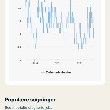
10
7.5
5
2.5
0
2024
2025
2026
Cafémedarbejder
Populære søgninger
Bedst betalte ufaglærte jobs