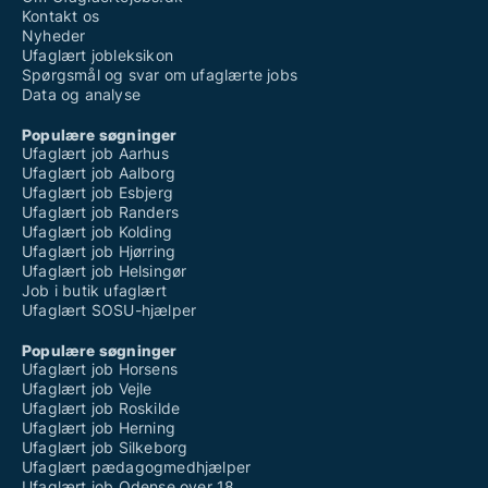
Kontakt os
Nyheder
Ufaglært jobleksikon
Spørgsmål og svar om ufaglærte jobs
Data og analyse
Populære søgninger
Ufaglært job Aarhus
Ufaglært job Aalborg
Ufaglært job Esbjerg
Ufaglært job Randers
Ufaglært job Kolding
Ufaglært job Hjørring
Ufaglært job Helsingør
Job i butik ufaglært
Ufaglært SOSU-hjælper
Populære søgninger
Ufaglært job Horsens
Ufaglært job Vejle
Ufaglært job Roskilde
Ufaglært job Herning
Ufaglært job Silkeborg
Ufaglært pædagogmedhjælper
Ufaglært job Odense over 18