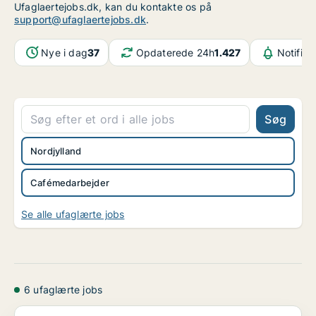
Ufaglaertejobs.dk, kan du kontakte os på
support@ufaglaertejobs.dk
.
Nye i dag
37
Opdaterede 24h
1.427
Notifika
Søg
Nordjylland
Cafémedarbejder
Se alle ufaglærte jobs
6 ufaglærte jobs
[xxxxx] søger medarbejdere til resten af sæsonen