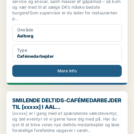
service og ansvar, samt masser af gåpåmod – så kom
og vær med til at sælge DK’s måske bedste
burgere!Som supervisor er du leder for restauranten
p..
Område
Aalborg
Type
Cafémedarbejder
Mere info
SMILENDE DELTIDS-CAFÉMEDARBEJDER TIL [xxxxx] I AAL...
SMILENDE DELTIDS-CAFÉMEDARBEJDER
TIL [xxxxx] I AAL...
[xxxxx] er i gang med et spændende væksteventyr,
og det eventyr vil vi gerne have dig med på. Har du
lyst til at blive vores nye deltids-medarbejder og løse
forskellige forefaldne opgaver i vareh..