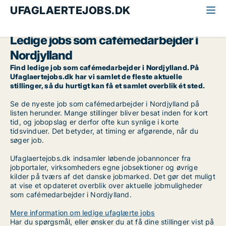
UFAGLAERTEJOBS.DK
Alle ufaglærte jobs
Cafémedarbejder
Nordjylland
Ledige jobs som cafémedarbejder i
Nordjylland
Find ledige job som cafémedarbejder i Nordjylland. På
Ufaglaertejobs.dk har vi samlet de fleste aktuelle
stillinger, så du hurtigt kan få et samlet overblik ét sted.
Se de nyeste job som cafémedarbejder i Nordjylland på
listen herunder. Mange stillinger bliver besat inden for kort
tid, og jobopslag er derfor ofte kun synlige i korte
tidsvinduer. Det betyder, at timing er afgørende, når du
søger job.
Ufaglaertejobs.dk indsamler løbende jobannoncer fra
jobportaler, virksomheders egne jobsektioner og øvrige
kilder på tværs af det danske jobmarked. Det gør det muligt
at vise et opdateret overblik over aktuelle jobmuligheder
som cafémedarbejder i Nordjylland.
Mere information om ledige ufaglærte jobs
Har du spørgsmål, eller ønsker du at få dine stillinger vist på