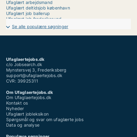
Ufaglært arbejdsmand
Ufaglært deltidsjob københavn
Ufaglært job ballerup
Ufaglært job frederikssund
Ufaglært job grenaa
Se alle populære søgninger
Ufaglært job halsnæs
Ufaglært job med god løn
Ufaglært løn plejehjem
Ufaglært operatør novo nordisk
Ufaglært receptionist
Ufaglært sosu
Ufaglaertejobs.dk
Ufaglærte jobs århus
c/o Jobsearch.dk
Mynstersvej 3, Frederiksberg
support@ufaglaertejobs.dk
CVR: 39925311
Om Ufaglaertejobs.dk
Om Ufaglaertejobs.dk
Kontakt os
Nyheder
Ufaglært jobleksikon
Spørgsmål og svar om ufaglærte jobs
Data og analyse
Populære søgninger