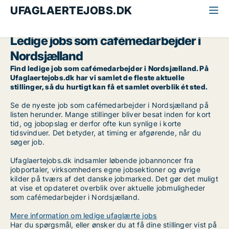
UFAGLAERTEJOBS.DK
Alle ufaglærte jobs
Cafémedarbejder
Nordsjælland
Ledige jobs som cafémedarbejder i
Nordsjælland
Find ledige job som cafémedarbejder i Nordsjælland. På
Ufaglaertejobs.dk har vi samlet de fleste aktuelle
stillinger, så du hurtigt kan få et samlet overblik ét sted.
Se de nyeste job som cafémedarbejder i Nordsjælland på
listen herunder. Mange stillinger bliver besat inden for kort
tid, og jobopslag er derfor ofte kun synlige i korte
tidsvinduer. Det betyder, at timing er afgørende, når du
søger job.
Ufaglaertejobs.dk indsamler løbende jobannoncer fra
jobportaler, virksomheders egne jobsektioner og øvrige
kilder på tværs af det danske jobmarked. Det gør det muligt
at vise et opdateret overblik over aktuelle jobmuligheder
som cafémedarbejder i Nordsjælland.
Mere information om ledige ufaglærte jobs
Har du spørgsmål, eller ønsker du at få dine stillinger vist på