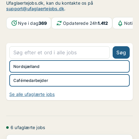
Ufaglaertejobs.dk, kan du kontakte os på
support@ufaglaertejobs.dk
.
Nye i dag
369
Opdaterede 24h
1.412
Notifik
Søg
Nordsjælland
Cafémedarbejder
Se alle ufaglærte jobs
6 ufaglærte jobs
Buffet Manager i Lyngby