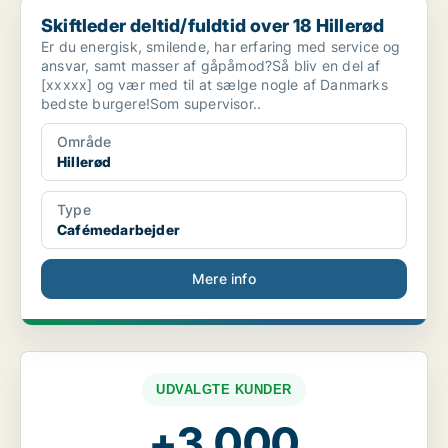
Skiftleder deltid/fuldtid over 18 Hillerød
Skiftleder deltid/fuldtid over 18 Hillerød
Er du energisk, smilende, har erfaring med service og
ansvar, samt masser af gåpåmod?Så bliv en del af
[xxxxx] og vær med til at sælge nogle af Danmarks
bedste burgere!Som supervisor..
Område
Hillerød
Type
Cafémedarbejder
Mere info
UDVALGTE KUNDER
+3.000