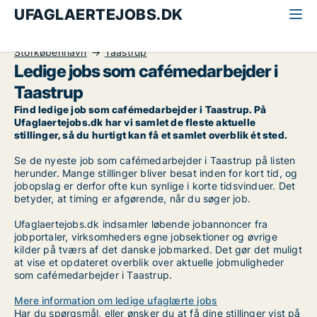
UFAGLAERTEJOBS.DK
Alle ufaglærte jobs
Cafémedarbejder
Storkøbenhavn
Taastrup
Ledige jobs som cafémedarbejder i
Taastrup
Find ledige job som cafémedarbejder i Taastrup. På
Ufaglaertejobs.dk har vi samlet de fleste aktuelle
stillinger, så du hurtigt kan få et samlet overblik ét sted.
Se de nyeste job som cafémedarbejder i Taastrup på listen
herunder. Mange stillinger bliver besat inden for kort tid, og
jobopslag er derfor ofte kun synlige i korte tidsvinduer. Det
betyder, at timing er afgørende, når du søger job.
Ufaglaertejobs.dk indsamler løbende jobannoncer fra
jobportaler, virksomheders egne jobsektioner og øvrige
kilder på tværs af det danske jobmarked. Det gør det muligt
at vise et opdateret overblik over aktuelle jobmuligheder
som cafémedarbejder i Taastrup.
Mere information om ledige ufaglærte jobs
Har du spørgsmål, eller ønsker du at få dine stillinger vist på