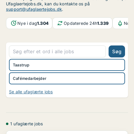
Ufaglaertejobs.dk, kan du kontakte os på
support@ufaglaertejobs.dk
.
Nye i dag
1.304
Opdaterede 24h
1.339
Noti
Søg
Taastrup
Cafémedarbejder
Se alle ufaglærte jobs
1 ufaglærte jobs
Supervisor fuldtid over 18, Taastrup