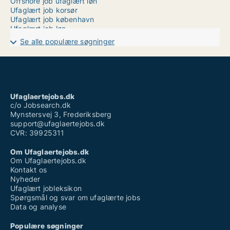
Offshore job ufaglært løn
Ufaglært job korsør
Ufaglært job københavn
Ufaglært job løn
Ufaglært job silkeborg
Se alle populære søgninger
Ufaglært job slagelse sygehus
Ufaglært mejerist løn
Ufaglært plejehjemsmedhjælper
Ufaglært på plejehjem løn
Ufaglært tømrer løn
Ufaglært vicevært løn
Ufaglaertejobs.dk
Vikar ufaglært plejehjem
c/o Jobsearch.dk
Mynstersvej 3, Frederiksberg
support@ufaglaertejobs.dk
CVR: 39925311
Om Ufaglaertejobs.dk
Om Ufaglaertejobs.dk
Kontakt os
Nyheder
Ufaglært jobleksikon
Spørgsmål og svar om ufaglærte jobs
Data og analyse
Populære søgninger