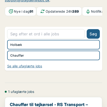
support@ufaglaertejobs.dk
.
Nye i dag
91
Opdaterede 24h
389
Notifikat
Søg
Holbæk
Chauffør
Se alle ufaglærte jobs
1 ufaglærte jobs
Chauffør til tøjkørsel - RS Transport – Holbæk
Chauffør til tøjkørsel - RS Transport –