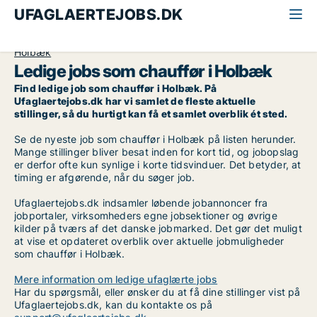
UFAGLAERTEJOBS.DK
Alle ufaglærte jobs
Chauffør
Midt-og Vestsjælland
Holbæk
Ledige jobs som chauffør i Holbæk
Find ledige job som chauffør i Holbæk. På
Ufaglaertejobs.dk har vi samlet de fleste aktuelle
stillinger, så du hurtigt kan få et samlet overblik ét sted.
Se de nyeste job som chauffør i Holbæk på listen herunder.
Mange stillinger bliver besat inden for kort tid, og jobopslag
er derfor ofte kun synlige i korte tidsvinduer. Det betyder, at
timing er afgørende, når du søger job.
Ufaglaertejobs.dk indsamler løbende jobannoncer fra
jobportaler, virksomheders egne jobsektioner og øvrige
kilder på tværs af det danske jobmarked. Det gør det muligt
at vise et opdateret overblik over aktuelle jobmuligheder
som chauffør i Holbæk.
Mere information om ledige ufaglærte jobs
Har du spørgsmål, eller ønsker du at få dine stillinger vist på
Ufaglaertejobs.dk, kan du kontakte os på