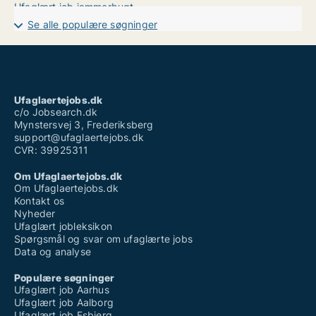
Ufaglært job jammerbugt
Ufaglært job københavn
Se alle populære søgninger
Ufaglært job odense
Ufaglært job varde
Ufaglært kassedame løn
Ufaglært lagerarbejde aarhus
Ufaglært plejehjem løn tillæg
Ufaglært tømrer løn
Ufaglaertejobs.dk
Ufaglært vinduespudser løn
c/o Jobsearch.dk
Mynstersvej 3, Frederiksberg
support@ufaglaertejobs.dk
CVR: 39925311
Om Ufaglaertejobs.dk
Om Ufaglaertejobs.dk
Kontakt os
Nyheder
Ufaglært jobleksikon
Spørgsmål og svar om ufaglærte jobs
Data og analyse
Populære søgninger
Ufaglært job Aarhus
Ufaglært job Aalborg
Ufaglært job Esbjerg