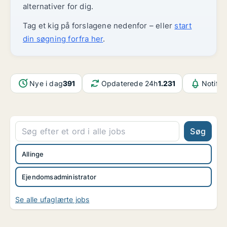
alternativer for dig.
Tag et kig på forslagene nedenfor – eller
start
din søgning forfra her
.
Nye i dag
391
Opdaterede 24h
1.231
Notifik
Søg
Allinge
Ejendomsadministrator
Se alle ufaglærte jobs