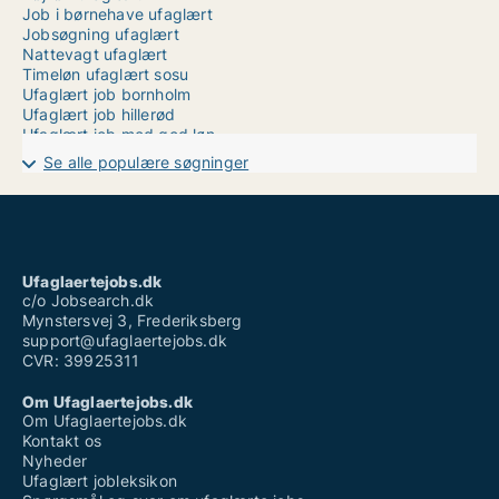
Job i børnehave ufaglært
Jobsøgning ufaglært
Nattevagt ufaglært
Timeløn ufaglært sosu
Ufaglært job bornholm
Ufaglært job hillerød
Ufaglært job med god løn
Ufaglært job novo nordisk
Se alle populære søgninger
Ufaglært landbrugsmedhjælper løn
Ufaglært natarbejde
Ufaglært pædagog vikar løn
Ufaglært servicemedarbejder løn
Ufaglært vikar løn
Vikar sosu ufaglært
Ufaglaertejobs.dk
Vikarbureau randers ufaglært
c/o Jobsearch.dk
Mynstersvej 3, Frederiksberg
support@ufaglaertejobs.dk
CVR: 39925311
Om Ufaglaertejobs.dk
Om Ufaglaertejobs.dk
Kontakt os
Nyheder
Ufaglært jobleksikon