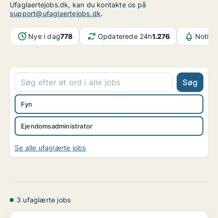
Ufaglaertejobs.dk, kan du kontakte os på
support@ufaglaertejobs.dk
.
Nye i dag
778
Opdaterede 24h
1.276
Notifi
Søg
Fyn
Ejendomsadministrator
Se alle ufaglærte jobs
3 ufaglærte jobs
Ejendomsadministrator – Fyn – Ref. 385