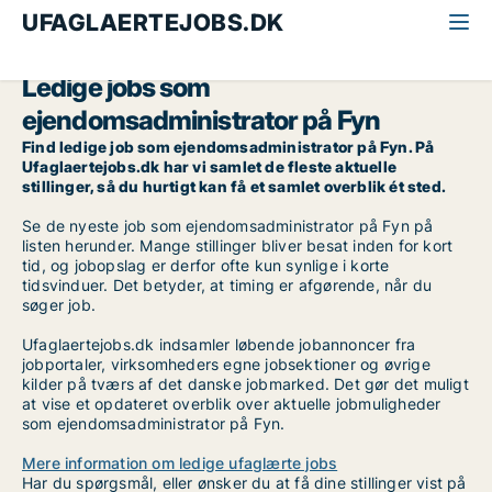
UFAGLAERTEJOBS.DK
Alle ufaglærte jobs
Ejendomsadministrator
Fyn
Ledige jobs som
ejendomsadministrator på Fyn
Find ledige job som ejendomsadministrator på Fyn. På
Ufaglaertejobs.dk har vi samlet de fleste aktuelle
stillinger, så du hurtigt kan få et samlet overblik ét sted.
Se de nyeste job som ejendomsadministrator på Fyn på
listen herunder. Mange stillinger bliver besat inden for kort
tid, og jobopslag er derfor ofte kun synlige i korte
tidsvinduer. Det betyder, at timing er afgørende, når du
søger job.
Ufaglaertejobs.dk indsamler løbende jobannoncer fra
jobportaler, virksomheders egne jobsektioner og øvrige
kilder på tværs af det danske jobmarked. Det gør det muligt
at vise et opdateret overblik over aktuelle jobmuligheder
som ejendomsadministrator på Fyn.
Mere information om ledige ufaglærte jobs
Har du spørgsmål, eller ønsker du at få dine stillinger vist på