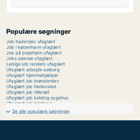
Populære søgninger
Job haderslev ufaglært
Job i københavn ufaglært
Job på plejehjem ufaglært
Jobs odense ufaglært
Ledige job randers ufaglært
Ufaglært arbejde aalborg
Ufaglært hjemmehjælper
Ufaglært job brønderslev
Ufaglært job hedensted
Ufaglært job hillerød
Ufaglært job kolding sygehus
Ufaglært job landbrug
Ufaglært job odense
Se alle populære søgninger
Ufaglært job skanderborg
Ufaglært job skive
Ufaglært job varde
Ufaglært job østjylland
Ufaglært kontorarbejde