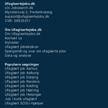
Ufaglært mejerist løn
Ufaglaertejobs.dk
Ufaglært novo nordisk
c/o Jobsearch.dk
Mynstersvej 3, Frederiksberg
support@ufaglaertejobs.dk
CVR: 39925311
Om Ufaglaertejobs.dk
Om Ufaglaertejobs.dk
Kontakt os
Nyheder
Ufaglært jobleksikon
Spørgsmål og svar om ufaglærte jobs
Data og analyse
Populære søgninger
Ufaglært job Aarhus
Ufaglært job Aalborg
Ufaglært job Esbjerg
Ufaglært job Randers
Ufaglært job Kolding
Ufaglært job Hjørring
Ufaglært job Helsingør
Job i butik ufaglært
Ufaglært SOSU-hjælper