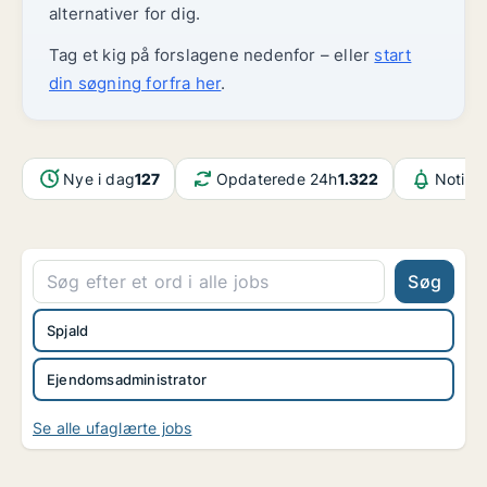
alternativer for dig.
Tag et kig på forslagene nedenfor – eller
start
din søgning forfra her
.
Nye i dag
127
Opdaterede 24h
1.322
Notifik
Søg
Spjald
Ejendomsadministrator
Se alle ufaglærte jobs