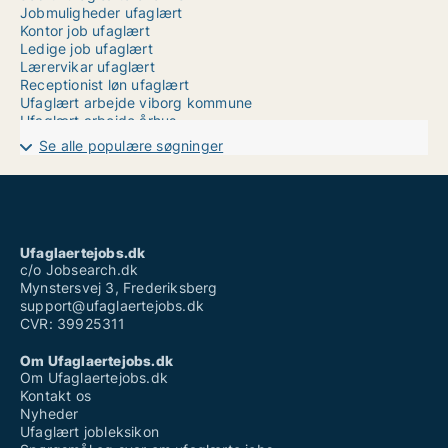
Jobmuligheder ufaglært
Kontor job ufaglært
Ledige job ufaglært
Lærervikar ufaglært
Receptionist løn ufaglært
Ufaglært arbejde viborg kommune
Ufaglært arbejde århus
Ufaglært job ballerup
Se alle populære søgninger
Ufaglært job billund
Ufaglært job esbjerg
Ufaglært laboratorieassistent
Ufaglært maler løn
Ufaglært natarbejde
Ufaglært operatør løn
Ufaglaertejobs.dk
Uopfordret ansøgning ufaglært
c/o Jobsearch.dk
Mynstersvej 3, Frederiksberg
support@ufaglaertejobs.dk
CVR: 39925311
Om Ufaglaertejobs.dk
Om Ufaglaertejobs.dk
Kontakt os
Nyheder
Ufaglært jobleksikon