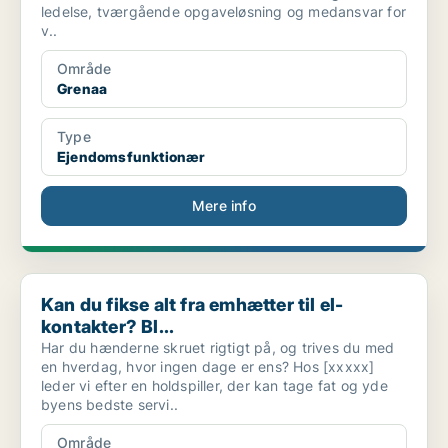
ledelse, tværgående opgaveløsning og medansvar for
v..
Område
Grenaa
Type
Ejendomsfunktionær
Mere info
Kan du fikse alt fra emhætter til el-kontakter? Bl...
Kan du fikse alt fra emhætter til el-
kontakter? Bl...
Har du hænderne skruet rigtigt på, og trives du med
en hverdag, hvor ingen dage er ens? Hos [xxxxx]
leder vi efter en holdspiller, der kan tage fat og yde
byens bedste servi..
Område