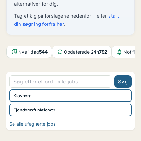
alternativer for dig.
Tag et kig på forslagene nedenfor – eller
start
din søgning forfra her
.
Nye i dag
544
Opdaterede 24h
792
Notifika
Søg
Klovborg
Ejendomsfunktionær
Se alle ufaglærte jobs