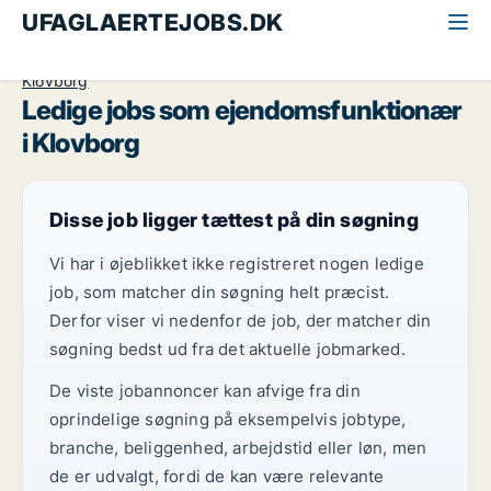
UFAGLAERTEJOBS.DK
Alle ufaglærte jobs
Ejendomsfunktionær
Østjylland
Klovborg
Ledige jobs som ejendomsfunktionær
i Klovborg
Disse job ligger tættest på din søgning
Vi har i øjeblikket ikke registreret nogen ledige
job, som matcher din søgning helt præcist.
Derfor viser vi nedenfor de job, der matcher din
søgning bedst ud fra det aktuelle jobmarked.
De viste jobannoncer kan afvige fra din
oprindelige søgning på eksempelvis jobtype,
branche, beliggenhed, arbejdstid eller løn, men
de er udvalgt, fordi de kan være relevante