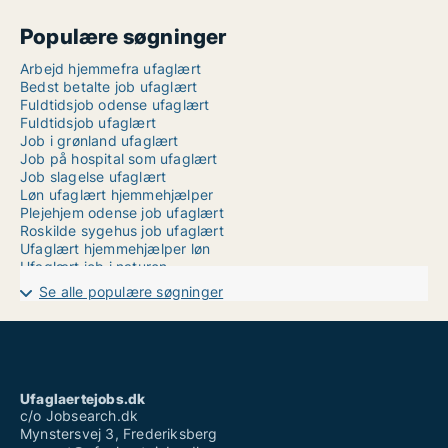
Populære søgninger
Arbejd hjemmefra ufaglært
Bedst betalte job ufaglært
Fuldtidsjob odense ufaglært
Fuldtidsjob ufaglært
Job i grønland ufaglært
Job på hospital som ufaglært
Job slagelse ufaglært
Løn ufaglært hjemmehjælper
Plejehjem odense job ufaglært
Roskilde sygehus job ufaglært
Ufaglært hjemmehjælper løn
Ufaglært job i naturen
Ufaglært job ikast
Se alle populære søgninger
Ufaglært job odense fuldtid
Ufaglært job sjælland
Ufaglært maler løn
Ufaglært plejehjemsmedhjælper
Ufaglært pædagogmedhjælper løn
Ufaglært vikar
Ufaglaertejobs.dk
Weekend job ufaglært
c/o Jobsearch.dk
Mynstersvej 3, Frederiksberg