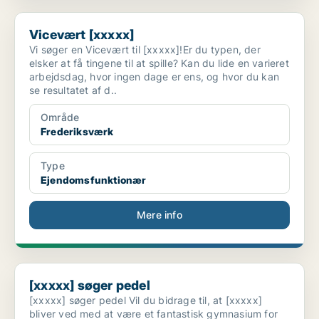
Vicevært [xxxxx]
Vicevært [xxxxx]
Vi søger en Vicevært til [xxxxx]!Er du typen, der
elsker at få tingene til at spille? Kan du lide en varieret
arbejdsdag, hvor ingen dage er ens, og hvor du kan
se resultatet af d..
Område
Frederiksværk
Type
Ejendomsfunktionær
Mere info
[xxxxx] søger pedel
[xxxxx] søger pedel
[xxxxx] søger pedel Vil du bidrage til, at [xxxxx]
bliver ved med at være et fantastisk gymnasium for