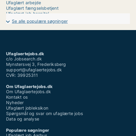
Ufaglært arbejde
Ufaglært fængselsbetjent
Ufaglært job hospital
Ufaglært job i randers
Se alle populære søgninger
Ufaglært job kolding sygehus
Ufaglært job sorø
Ufaglært job århus
Ufaglært lærervikar københavn
Ufaglært operatør novo nordisk
Ufaglært social- og sundhedshjælper løn
Ufaglaertejobs.dk
Ufaglært sosu hjælper job
c/o Jobsearch.dk
Mynstersvej 3, Frederiksberg
support@ufaglaertejobs.dk
CVR: 39925311
Om Ufaglaertejobs.dk
Om Ufaglaertejobs.dk
Kontakt os
Nyheder
Ufaglært jobleksikon
Spørgsmål og svar om ufaglærte jobs
Data og analyse
Populære søgninger
Ufaglært job Aarhus