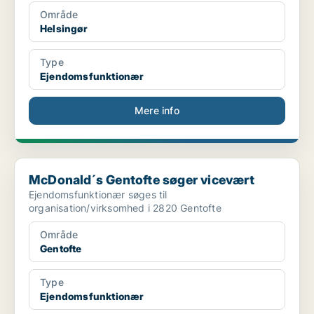
Område
Helsingør
Type
Ejendomsfunktionær
Mere info
McDonald´s Gentofte søger vicevært
McDonald´s Gentofte søger vicevært
Ejendomsfunktionær søges til
organisation/virksomhed i 2820 Gentofte
Område
Gentofte
Type
Ejendomsfunktionær