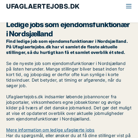
UFAGLAERTEJOBS.DK
Alle ufaglærte jobs
Ejendomsfunktionær
Nordsjælland
Ledige jobs som ejendomsfunktionær
i Nordsjælland
Find ledige job som ejendomsfunktionær i Nordsjælland.
På Ufaglaertejobs.dk har vi samlet de fleste aktuelle
stillinger, så du hurtigt kan få et samlet overblik ét sted.
Se de nyeste job som ejendomsfunktionær i Nordsjælland
på listen herunder. Mange stillinger bliver besat inden for
kort tid, og jobopslag er derfor ofte kun synlige i korte
tidsvinduer. Det betyder, at timing er afgørende, når du
søger job.
Ufaglaertejobs.dk indsamler løbende jobannoncer fra
jobportaler, virksomheders egne jobsektioner og øvrige
kilder på tværs af det danske jobmarked. Det gør det muligt
at vise et opdateret overblik over aktuelle jobmuligheder
som ejendomsfunktionær i Nordsjælland.
Mere information om ledige ufaglærte jobs
Har du spørgsmål, eller ønsker du at få dine stillinger vist på