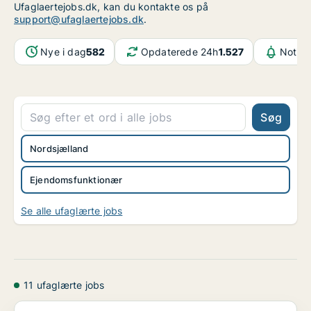
Ufaglaertejobs.dk, kan du kontakte os på
support@ufaglaertejobs.dk
.
Nye i dag
582
Opdaterede 24h
1.527
Notifi
Søg
Nordsjælland
Ejendomsfunktionær
Se alle ufaglærte jobs
11 ufaglærte jobs
Facility Management Consultant til projektledelse ...