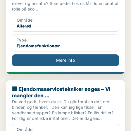
elever og ansatte? Som pedel hos os får du en central
rolle på skol..
Område
Allerød
Type
Ejendomsfunktionær
Mere info
🏢 Ejendomsservicetekniker søges – Vi mangler den ...
🏢 Ejendomsservicetekniker søges – Vi
mangler den ...
Du ved godt, hvem du er. Du går forbi en dør, der
binder, og tænker: "Den kan jeg lige fikse." En
vandhane drypper? En lampe blinker? En lås driller?
For dig er det ikke irritationer. Det er dagens..
Område