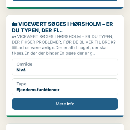
🏡 VICEVÆRT SØGES I HØRSHOLM – ER DU TYPEN, DER FI...
🏡 VICEVÆRT SØGES I HØRSHOLM – ER
DU TYPEN, DER FI...
🏡 VICEVÆRT SØGES I HØRSHOLM – ER DU TYPEN,
DER FIKSER PROBLEMER, FØR DE BLIVER TIL BROK?
😎Lad os være ærlige.Der er altid noget, der skal
fikses.En dør der binder.En pære der er g..
Område
Nivå
Type
Ejendomsfunktionær
Mere info
Drifts- og Ejendomschef til København