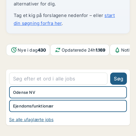
alternativer for dig.
Tag et kig på forslagene nedenfor – eller
start
din søgning forfra her
.
Nye i dag
430
Opdaterede 24h
1.169
Notifik
Søg
Odense NV
Ejendomsfunktionær
Se alle ufaglærte jobs