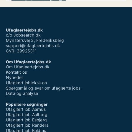
Ufaglært job favrskov
Ufaglært job kolding
Ufaglært job struer
Ufaglært job aalborg fuldtid
Ufaglært plejehjem
Ufaglært sosu
Ufaglaertejobs.dk
Ufaglærte jobs århus
c/o Jobsearch.dk
Mynstersvej 3, Frederiksberg
support@ufaglaertejobs.dk
CVR: 39925311
Om Ufaglaertejobs.dk
Om Ufaglaertejobs.dk
Kontakt os
Nyheder
Ufaglært jobleksikon
Spørgsmål og svar om ufaglærte jobs
Data og analyse
Populære søgninger
Ufaglært job Aarhus
Ufaglært job Aalborg
Ufaglært job Esbjerg
Ufaglært job Randers
Ufaglært job Kolding