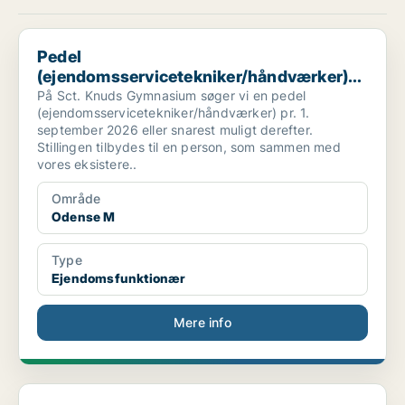
Pedel (ejendomsservicetekniker/håndværker) Sct. Kn...
Pedel
(ejendomsservicetekniker/håndværker)
Sct. Kn...
På Sct. Knuds Gymnasium søger vi en pedel
(ejendomsservicetekniker/håndværker) pr. 1.
september 2026 eller snarest muligt derefter.
Stillingen tilbydes til en person, som sammen med
vores eksistere..
Område
Odense M
Type
Ejendomsfunktionær
Mere info
Vicevært / Servicemedarbejder søges til Schmiedman...