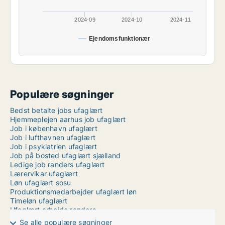
2024-09
2024-10
2024-11
Ejendomsfunktionær
Populære søgninger
Bedst betalte jobs ufaglært
Hjemmeplejen aarhus job ufaglært
Job i københavn ufaglært
Job i lufthavnen ufaglært
Job i psykiatrien ufaglært
Job på bosted ufaglært sjælland
Ledige job randers ufaglært
Lærervikar ufaglært
Løn ufaglært sosu
Produktionsmedarbejder ufaglært løn
Timeløn ufaglært
Ufaglært arbejde randers
Ufaglært arbejde aalborg
Se alle populære søgninger