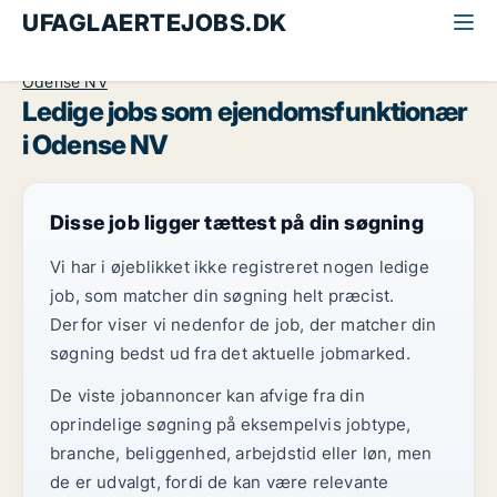
UFAGLAERTEJOBS.DK
Alle ufaglærte jobs
Ejendomsfunktionær
Odense
Odense NV
Ledige jobs som ejendomsfunktionær
i Odense NV
Disse job ligger tættest på din søgning
Vi har i øjeblikket ikke registreret nogen ledige
job, som matcher din søgning helt præcist.
Derfor viser vi nedenfor de job, der matcher din
søgning bedst ud fra det aktuelle jobmarked.
De viste jobannoncer kan afvige fra din
oprindelige søgning på eksempelvis jobtype,
branche, beliggenhed, arbejdstid eller løn, men
de er udvalgt, fordi de kan være relevante