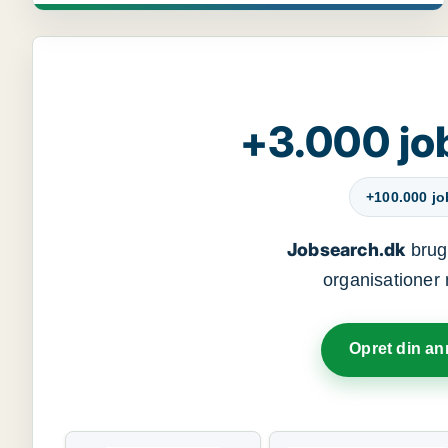
+3.000 jo
+100.000 j
Jobsearch.dk
bruge
organisationer 
Opret din a