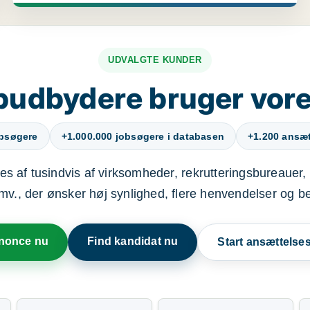
UDVALGTE KUNDER
budbydere bruger vore
obsøgere
+1.000.000 jobsøgere i databasen
+1.200 ansætt
s af tusindvis af virksomheder, rekrutteringsbureauer, 
mv., der ønsker høj synlighed, flere henvendelser og b
nnonce nu
Find kandidat nu
Start ansættels