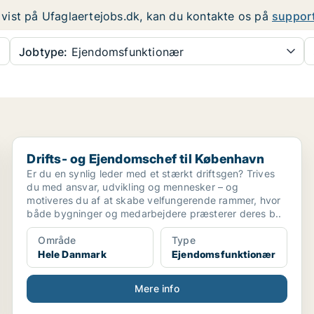
er vist på Ufaglaertejobs.dk, kan du kontakte os på
suppor
Jobtype:
Ejendomsfunktionær
Drifts- og Ejendomschef til København
Drifts- og Ejendomschef til København
Er du en synlig leder med et stærkt driftsgen? Trives
du med ansvar, udvikling og mennesker – og
motiveres du af at skabe velfungerende rammer, hvor
både bygninger og medarbejdere præsterer deres b..
Område
Type
Hele Danmark
Ejendomsfunktionær
Mere info