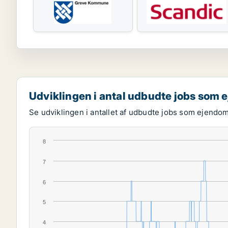
Udviklingen i antal udbudte jobs som
Se udviklingen i antallet af udbudte jobs som ejendo
8
7
6
5
4