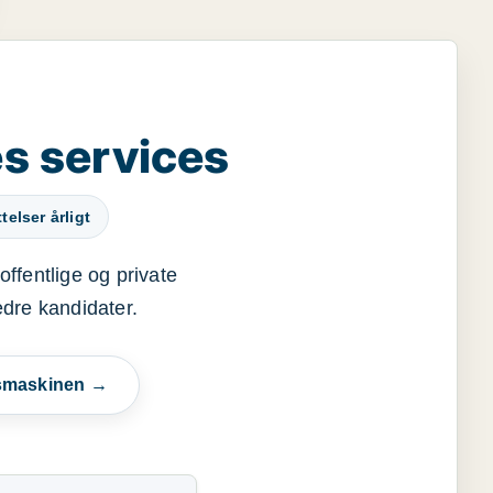
s services
elser årligt
offentlige og private
edre kandidater.
esmaskinen →