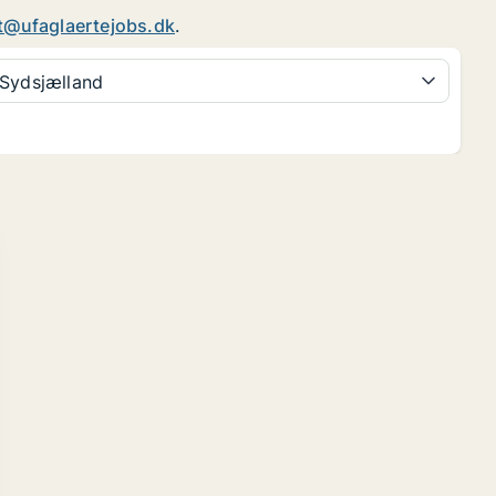
t@ufaglaertejobs.dk
.
Sydsjælland