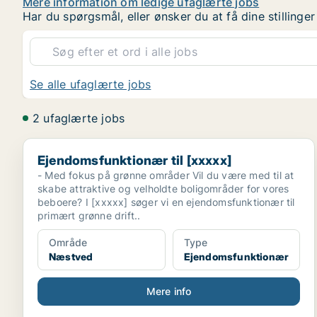
Mere information om ledige ufaglærte jobs
Har du spørgsmål, eller ønsker du at få dine stilling
Se alle ufaglærte jobs
2 ufaglærte jobs
Ejendomsfunktionær til [xxxxx]
Ejendomsfunktionær til [xxxxx]
- Med fokus på grønne områder Vil du være med til at
skabe attraktive og velholdte boligområder for vores
beboere? I [xxxxx] søger vi en ejendomsfunktionær til
primært grønne drift..
Område
Type
Næstved
Ejendomsfunktionær
Mere info