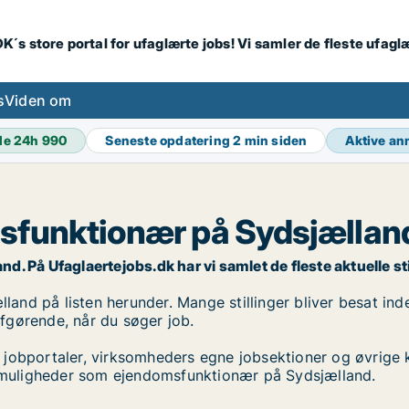
K´s store portal for ufaglærte jobs! Vi samler de fleste ufagl
s
Viden om
de 24h
990
Seneste opdatering
2 min siden
Aktive a
sfunktionær på Sydsjællan
På Ufaglaertejobs.dk har vi samlet de fleste aktuelle still
nd på listen herunder. Mange stillinger bliver besat inden
 afgørende, når du søger job.
 jobportaler, virksomheders egne jobsektioner og øvrige 
jobmuligheder som ejendomsfunktionær på Sydsjælland.