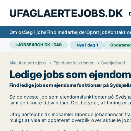
UFAGLAERTEJOBS.DK
D
Om os
Søg i jobs
Find medarbejder
Opret job
Kontakt o
JOBSEARCH.DK I DAG
Nye i dag
1
Opdatere
Alle ufaglærte jobs
Ejendomsfunktionær
Sydsjælland
Ledige jobs som ejendom
Find ledige job som ejendomsfunktionær på Sydsjælland. 
Se de nyeste job som ejendomsfunktionær på Sydsjælla
synlige i korte tidsvinduer. Det betyder, at timing er
Ufaglaertejobs.dk indsamler løbende jobannoncer fra
muligt at vise et opdateret overblik over aktuelle 