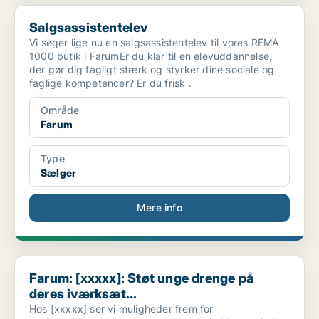
Salgsassistentelev
Salgsassistentelev
Vi søger lige nu en salgsassistentelev til vores REMA
1000 butik i FarumEr du klar til en elevuddannelse,
der gør dig fagligt stærk og styrker dine sociale og
faglige kompetencer? Er du frisk .
Område
Farum
Type
Sælger
Mere info
Farum: [xxxxx]: Støt unge drenge på deres iværksæt...
Farum: [xxxxx]: Støt unge drenge på
deres iværksæt...
Hos [xxxxx] ser vi muligheder frem for