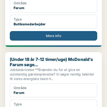
Område
Farum
Type
Butiksmedarbejder
Mere info
(Under 18 år 7-12 timer/uge) McDonald’s Farum søge...
(Under 18 år 7-12 timer/uge) McDonald’s
Farum søge...
Jobbeskrivelse **Brænder du for at give en
outstandig gæsteoplevelse? Vi søger nemlig talenter
til vores energiske team h..
Område
Farum
Type