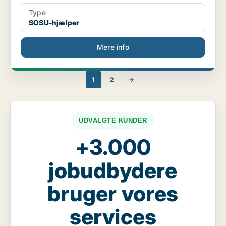
Type
SOSU-hjælper
Mere info
1
2
→
UDVALGTE KUNDER
+3.000
jobudbydere
bruger vores
services