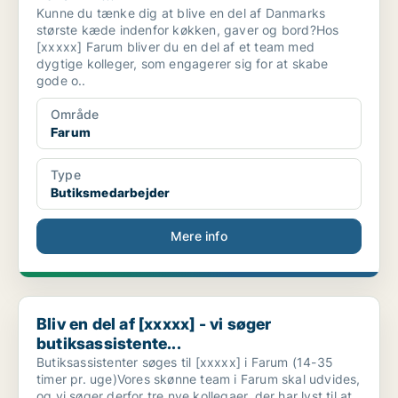
Kunne du tænke dig at blive en del af Danmarks
største kæde indenfor køkken, gaver og bord?Hos
[xxxxx] Farum bliver du en del af et team med
dygtige kolleger, som engagerer sig for at skabe
gode o..
Område
Farum
Type
Butiksmedarbejder
Mere info
Bliv en del af [xxxxx] - vi søger butiksassistente...
Bliv en del af [xxxxx] - vi søger
butiksassistente...
Butiksassistenter søges til [xxxxx] i Farum (14-35
timer pr. uge)Vores skønne team i Farum skal udvides,
og vi søger derfor tre nye kollegaer, der har lyst til at