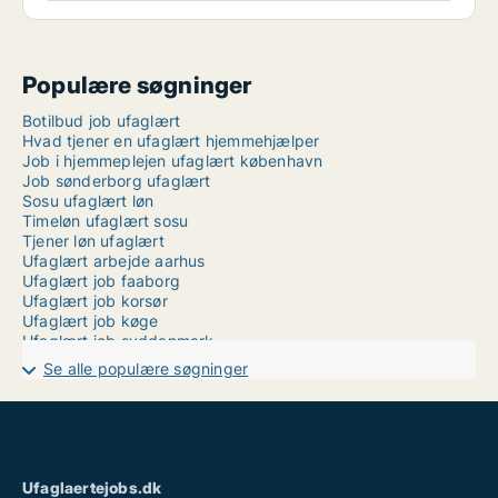
Populære søgninger
Botilbud job ufaglært
Hvad tjener en ufaglært hjemmehjælper
Job i hjemmeplejen ufaglært københavn
Job sønderborg ufaglært
Sosu ufaglært løn
Timeløn ufaglært sosu
Tjener løn ufaglært
Ufaglært arbejde aarhus
Ufaglært job faaborg
Ufaglært job korsør
Ufaglært job køge
Ufaglært job syddanmark
Ufaglært job tønder
Se alle populære søgninger
Ufaglært job aarhus fuldtid
Ufaglært laboratorieassistent
Ufaglært mindsteløn
Ufaglært portør
Ufaglært procesoperatør løn
Ufaglært skraldemand løn
Ufaglaertejobs.dk