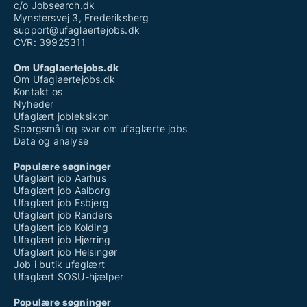
Vikarbureau ufaglært aalborg
c/o Jobsearch.dk
Mynstersvej 3, Frederiksberg
support@ufaglaertejobs.dk
CVR: 39925311
Om Ufaglaertejobs.dk
Om Ufaglaertejobs.dk
Kontakt os
Nyheder
Ufaglært jobleksikon
Spørgsmål og svar om ufaglærte jobs
Data og analyse
Populære søgninger
Ufaglært job Aarhus
Ufaglært job Aalborg
Ufaglært job Esbjerg
Ufaglært job Randers
Ufaglært job Kolding
Ufaglært job Hjørring
Ufaglært job Helsingør
Job i butik ufaglært
Ufaglært SOSU-hjælper
Populære søgninger