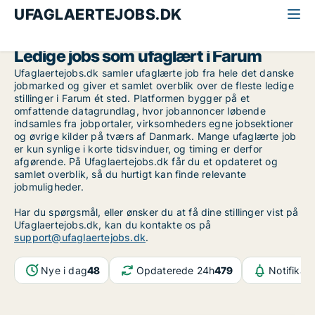
UFAGLAERTEJOBS.DK
Alle ufaglærte jobs
Nordsjælland
Farum
Ledige jobs som ufaglært i Farum
Ufaglaertejobs.dk samler ufaglærte job fra hele det danske
jobmarked og giver et samlet overblik over de fleste ledige
stillinger i Farum ét sted. Platformen bygger på et
omfattende datagrundlag, hvor jobannoncer løbende
indsamles fra jobportaler, virksomheders egne jobsektioner
og øvrige kilder på tværs af Danmark. Mange ufaglærte job
er kun synlige i korte tidsvinduer, og timing er derfor
afgørende. På Ufaglaertejobs.dk får du et opdateret og
samlet overblik, så du hurtigt kan finde relevante
jobmuligheder.
Har du spørgsmål, eller ønsker du at få dine stillinger vist på
Ufaglaertejobs.dk, kan du kontakte os på
support@ufaglaertejobs.dk
.
Nye i dag
48
Opdaterede 24h
479
Notifikat