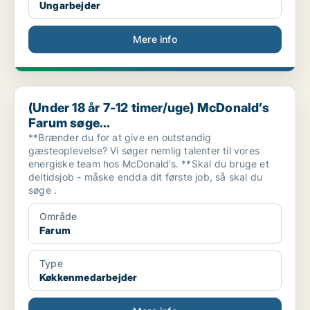
Ungarbejder
Mere info
(Under 18 år 7-12 timer/uge) McDonald’s Farum søge...
(Under 18 år 7-12 timer/uge) McDonald’s
Farum søge...
**Brænder du for at give en outstandig
gæsteoplevelse? Vi søger nemlig talenter til vores
energiske team hos McDonald’s. **Skal du bruge et
deltidsjob - måske endda dit første job, så skal du
søge .
Område
Farum
Type
Køkkenmedarbejder