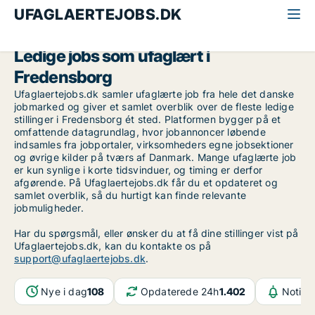
UFAGLAERTEJOBS.DK
Alle ufaglærte jobs
Nordsjælland
Fredensborg
Ledige jobs som ufaglært i
Fredensborg
Ufaglaertejobs.dk samler ufaglærte job fra hele det danske
jobmarked og giver et samlet overblik over de fleste ledige
stillinger i Fredensborg ét sted. Platformen bygger på et
omfattende datagrundlag, hvor jobannoncer løbende
indsamles fra jobportaler, virksomheders egne jobsektioner
og øvrige kilder på tværs af Danmark. Mange ufaglærte job
er kun synlige i korte tidsvinduer, og timing er derfor
afgørende. På Ufaglaertejobs.dk får du et opdateret og
samlet overblik, så du hurtigt kan finde relevante
jobmuligheder.
Har du spørgsmål, eller ønsker du at få dine stillinger vist på
Ufaglaertejobs.dk, kan du kontakte os på
support@ufaglaertejobs.dk
.
Nye i dag
108
Opdaterede 24h
1.402
Notifi