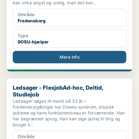
kan virke angst og urolig, men det kan..
Område
Fredensborg
Type
SOSU-hjælper
Mere info
Ledsager - FlexjobAd-hoc, Deltid, Studiejob
Ledsager - FlexjobAd-hoc, Deltid,
Studiejob
Ledsager søges til mand på 32 år i
FredensborgBorger har Downs syndrom, atypisk
autisme og hans funktionsniveau er forværrende. Han
har begrænset sprog. Han kan sige ja/nej til ting og
bruger k..
Område