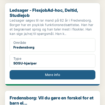
Ledsager - FlexjobAd-hoc, Deltid, Studiejob
Ledsager - FlexjobAd-hoc, Deltid,
Studiejob
Ledsager søges til rar mand på 62 år i Fredensborg.
Borger har en psykisk funktionsnedsættelse. Han har
et begrænset sprog og han taler mest i floskler. Han
kan sige ja/nej til spørgsmål. Han k..
Område
Fredensborg
Type
SOSU-hjælper
Mere info
Fredensborg: Vil du gøre en forskel for et barn el...
Fredensborg: Vil du gøre en forskel for et
barn el...