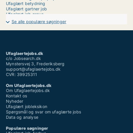
Ufaglært betydning
Ufaglært gartner job
Ufaglært job greve
Ufaglært job guldborgsund kommune
Se alle populære søgninger
Ufaglært job københavn
Ufaglært job københavn deltid
Ufaglært job københavn fuldtid
Ufaglært job norddjurs
Ufaglært job silkeborg
Ufaglært job struer
Ufaglaertejobs.dk
Ufaglært job syddanmark
c/o Jobsearch.dk
Mynstersvej 3, Frederiksberg
support@ufaglaertejobs.dk
CVR: 39925311
Om Ufaglaertejobs.dk
Om Ufaglaertejobs.dk
Kontakt os
Nyheder
Ufaglært jobleksikon
Spørgsmål og svar om ufaglærte jobs
Data og analyse
Populære søgninger