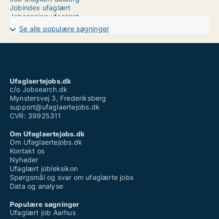
Jobindex ufaglært
Jobsøgning ufaglært
Lærervikar ufaglært
Se alle populære søgninger
Powercare løn ufaglært
Ufaglært job albertslund
Ufaglært job frederiksberg
Ufaglært job fuldtid
Ufaglært job grindsted
Ufaglært job i aalborg
Ufaglaertejobs.dk
Ufaglært kontorarbejde løn
c/o Jobsearch.dk
Mynstersvej 3, Frederiksberg
support@ufaglaertejobs.dk
CVR: 39925311
Om Ufaglaertejobs.dk
Om Ufaglaertejobs.dk
Kontakt os
Nyheder
Ufaglært jobleksikon
Spørgsmål og svar om ufaglærte jobs
Data og analyse
Populære søgninger
Ufaglært job Aarhus