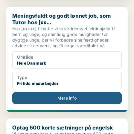
Meningsfuldt og godt lønnet job, som Tutor hos [xx...
Meningsfuldt og godt lønnet job, som
Tutor hos [xx...
Hos [xxxxx] tilbyder vi skræddersyet lektiehjælp til
børn og unge, og samtidig gode muligheder for
dygtige unge, der vil forbedre sine færdigheder,
udvide sit netværk, og få noget værdifuldt på..
Område
Hele Danmark
Type
Fritids medarbejder
Mere info
Optag 500 korte sætninger på engelsk
Optag 500 korte sætninger på engelsk
Vi søger danskere til at optage omkring 500 korte