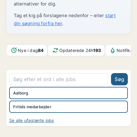
alternativer for dig.
Tag et kig på forslagene nedenfor – eller
start
din søgning forfra her
.
Nye i dag
84
Opdaterede 24h
193
Notifikat
Søg
Aalborg
Fritids medarbejder
Se alle ufaglærte jobs