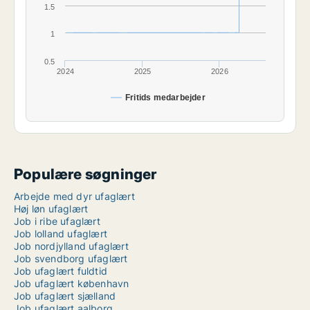
1.5
1
0.5
2024
2025
2026
Fritids medarbejder
Populære søgninger
Arbejde med dyr ufaglært
Høj løn ufaglært
Job i ribe ufaglært
Job lolland ufaglært
Job nordjylland ufaglært
Job svendborg ufaglært
Job ufaglært fuldtid
Job ufaglært københavn
Job ufaglært sjælland
Job ufaglært aalborg