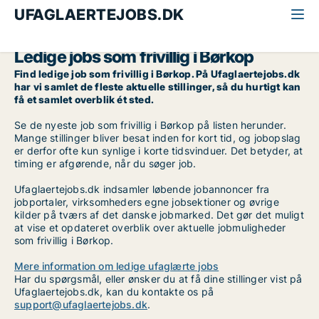
UFAGLAERTEJOBS.DK
Alle ufaglærte jobs
Frivillig
Sydjylland
Børkop
Ledige jobs som frivillig i Børkop
Find ledige job som frivillig i Børkop. På Ufaglaertejobs.dk
har vi samlet de fleste aktuelle stillinger, så du hurtigt kan
få et samlet overblik ét sted.
Se de nyeste job som frivillig i Børkop på listen herunder.
Mange stillinger bliver besat inden for kort tid, og jobopslag
er derfor ofte kun synlige i korte tidsvinduer. Det betyder, at
timing er afgørende, når du søger job.
Ufaglaertejobs.dk indsamler løbende jobannoncer fra
jobportaler, virksomheders egne jobsektioner og øvrige
kilder på tværs af det danske jobmarked. Det gør det muligt
at vise et opdateret overblik over aktuelle jobmuligheder
som frivillig i Børkop.
Mere information om ledige ufaglærte jobs
Har du spørgsmål, eller ønsker du at få dine stillinger vist på
Ufaglaertejobs.dk, kan du kontakte os på
support@ufaglaertejobs.dk
.