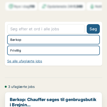
Nye i dag
119
Opdaterede 24h
1.349
Notifik
Søg
Børkop
Frivillig
Se alle ufaglærte jobs
3 ufaglærte jobs
Børkop: Chauffør søges til genbrugsbutik i Brejnin...
Børkop: Chauffør søges til genbrugsbutik
i Brejnin...