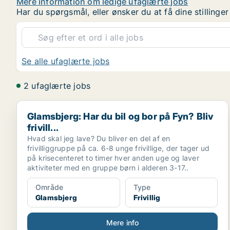
Mere information om ledige ufaglærte jobs
Har du spørgsmål, eller ønsker du at få dine stilling
Se alle ufaglærte jobs
2 ufaglærte jobs
Glamsbjerg: Har du bil og bor på Fyn? Bliv frivill...
Glamsbjerg: Har du bil og bor på Fyn? Bliv
frivill...
Hvad skal jeg lave? Du bliver en del af en
frivilliggruppe på ca. 6-8 unge frivillige, der tager ud
på krisecenteret to timer hver anden uge og laver
aktiviteter med en gruppe børn i alderen 3-17..
Område
Type
Glamsbjerg
Frivillig
Mere info