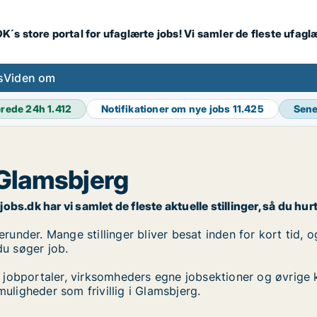
K´s store portal for ufaglærte jobs! Vi samler de fleste ufagl
s
Viden om
erede 24h
1.412
Notifikationer om nye jobs
11.425
Sene
i Glamsbjerg
jobs.dk har vi samlet de fleste aktuelle stillinger, så du hur
erunder. Mange stillinger bliver besat inden for kort tid, 
du søger job.
 jobportaler, virksomheders egne jobsektioner og øvrige 
muligheder som frivillig i Glamsbjerg.