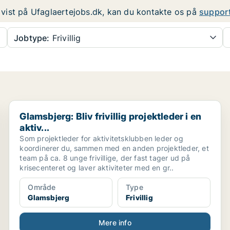
er vist på Ufaglaertejobs.dk, kan du kontakte os på
suppor
Jobtype:
Frivillig
Glamsbjerg: Bliv frivillig projektleder i en aktiv...
Glamsbjerg: Bliv frivillig projektleder i en
aktiv...
Som projektleder for aktivitetsklubben leder og
koordinerer du, sammen med en anden projektleder, et
team på ca. 8 unge frivillige, der fast tager ud på
krisecenteret og laver aktiviteter med en gr..
Område
Type
Glamsbjerg
Frivillig
Mere info