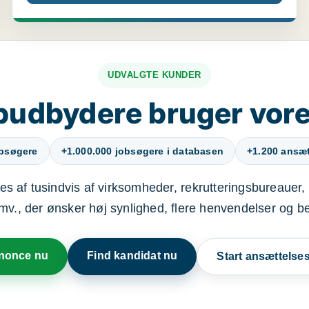
UDVALGTE KUNDER
budbydere bruger vore
obsøgere
+1.000.000 jobsøgere i databasen
+1.200 ansætt
s af tusindvis af virksomheder, rekrutteringsbureauer, 
mv., der ønsker høj synlighed, flere henvendelser og b
nnonce nu
Find kandidat nu
Start ansættels