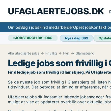
UFAGLAERTEJOBS.DK
D
Om os
Søg i jobs
Find medarbejder
Opret job
Kontakt o
JOBSEARCH.DK I DAG
Nye i dag
369
Opdat
Alle ufaglærte jobs
Frivillig
Fyn
Glamsbjerg
Ledige jobs som frivillig 
Find ledige job som frivillig i Glamsbjerg. På Ufaglaerte
Se de nyeste job som frivillig i Glamsbjerg på listen h
tidsvinduer. Det betyder, at timing er afgørende, når 
Ufaglaertejobs.dk indsamler løbende jobannoncer fra
muligt at vise et opdateret overblik over aktuelle job