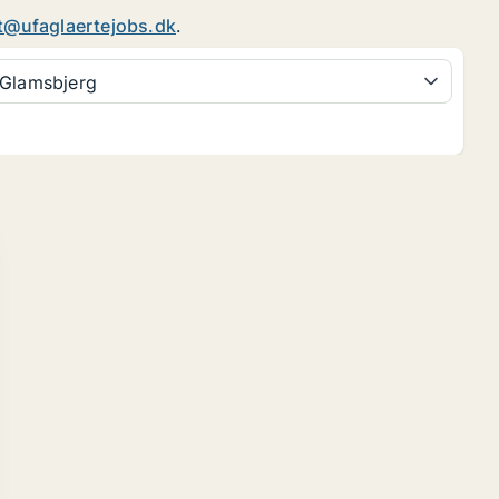
t@ufaglaertejobs.dk
.
Glamsbjerg