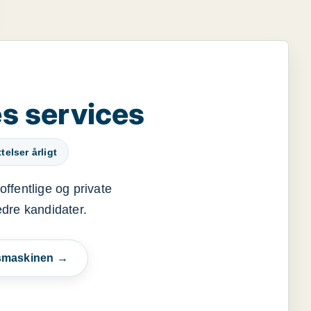
s services
elser årligt
offentlige og private
edre kandidater.
esmaskinen →