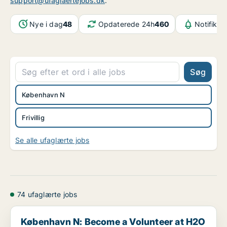
support@ufaglaertejobs.dk
.
Nye i dag
48
Opdaterede 24h
460
Notifikat
Søg
København N
Frivillig
Se alle ufaglærte jobs
74 ufaglærte jobs
København N: Become a Volunteer at H2O CPH — Step ...
København N: Become a Volunteer at H2O