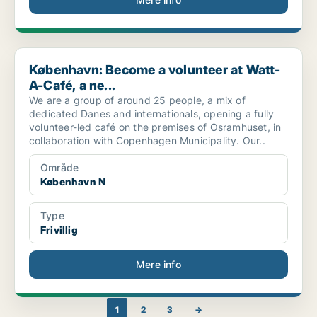
København: Become a volunteer at Watt-A-Café, a ne...
København: Become a volunteer at Watt-
A-Café, a ne...
We are a group of around 25 people, a mix of
dedicated Danes and internationals, opening a fully
volunteer-led café on the premises of Osramhuset, in
collaboration with Copenhagen Municipality. Our..
Område
København N
Type
Frivillig
Mere info
1
2
3
→