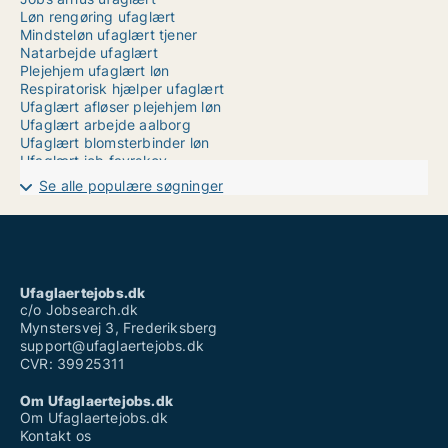
Løn rengøring ufaglært
Mindsteløn ufaglært tjener
Natarbejde ufaglært
Plejehjem ufaglært løn
Respiratorisk hjælper ufaglært
Ufaglært afløser plejehjem løn
Ufaglært arbejde aalborg
Ufaglært blomsterbinder løn
Ufaglært job favrskov
Ufaglært job herning
Se alle populære søgninger
Ufaglært job ringsted
Ufaglært job thisted
Ufaglært lagermedarbejder løn
Ufaglært lærervikar københavn
Ufaglært stilladsarbejder løn
Ufaglært vikar
Ufaglaertejobs.dk
Vikarbureau kolding ufaglært
c/o Jobsearch.dk
Mynstersvej 3, Frederiksberg
support@ufaglaertejobs.dk
CVR: 39925311
Om Ufaglaertejobs.dk
Om Ufaglaertejobs.dk
Kontakt os