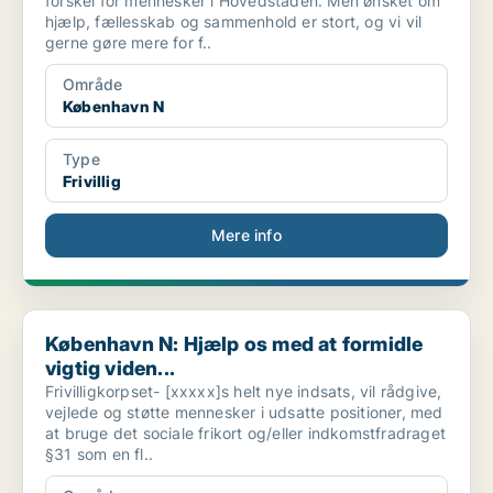
forskel for mennesker i Hovedstaden. Men ønsket om
hjælp, fællesskab og sammenhold er stort, og vi vil
gerne gøre mere for f..
Område
København N
Type
Frivillig
Mere info
København N: Hjælp os med at formidle vigtig viden...
København N: Hjælp os med at formidle
vigtig viden...
Frivilligkorpset- [xxxxx]s helt nye indsats, vil rådgive,
vejlede og støtte mennesker i udsatte positioner, med
at bruge det sociale frikort og/eller indkomstfradraget
§31 som en fl..