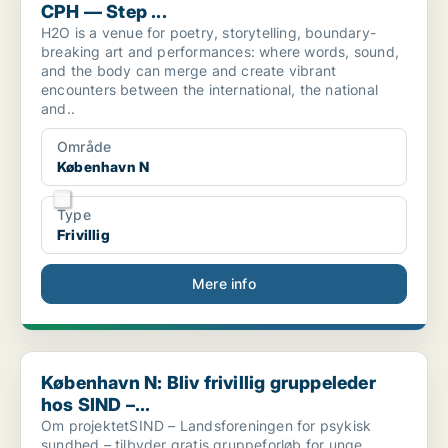
CPH — Step ...
H2O is a venue for poetry, storytelling, boundary-
breaking art and performances: where words, sound,
and the body can merge and create vibrant
encounters between the international, the national
and..
Område
København N
Type
Frivillig
Mere info
København N: Bliv frivillig gruppeleder hos SIND –...
København N: Bliv frivillig gruppeleder
hos SIND –...
Om projektetSIND – Landsforeningen for psykisk
sundhed – tilbyder gratis gruppeforløb for unge