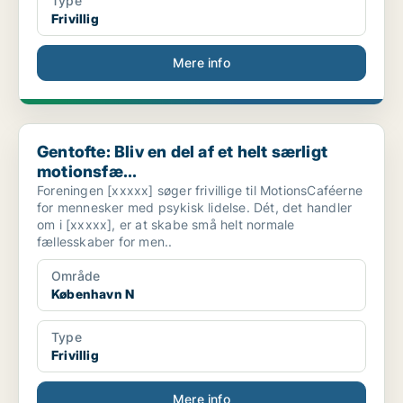
Type
Frivillig
Mere info
Gentofte: Bliv en del af et helt særligt motionsfæ...
Gentofte: Bliv en del af et helt særligt
motionsfæ...
Foreningen [xxxxx] søger frivillige til MotionsCaféerne
for mennesker med psykisk lidelse. Dét, det handler
om i [xxxxx], er at skabe små helt normale
fællesskaber for men..
Område
København N
Type
Frivillig
Mere info