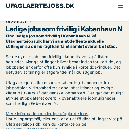
UFAGLAERTEJOBS.DK
Alle ufaglærte jobs
Frivillig
København
København N
Ledige jobs som frivillig i København N
Find ledige job som frivillig i København N. På
Ufaglaertejobs.dk har vi samlet de fleste aktuelle
stillinger, så du hurtigt kan få et samlet overblik ét sted.
Se de nyeste job som frivillig i København N på listen
herunder. Mange stillinger bliver besat inden for kort tid, og
jobopslag er derfor ofte kun synlige i korte tidsvinduer. Det
betyder, at timing er afgørende, når du søger job.
Ufaglaertejobs.dk indsamler løbende jobannoncer fra
jobportaler, virksomheders egne jobsektioner og øvrige
kilder på tværs af det danske jobmarked. Det gør det muligt
at vise et opdateret overblik over aktuelle jobmuligheder
som frivillig i København N.
Mere information om ledige ufaglærte jobs
Har du spørgsmål, eller ønsker du at få dine stillinger vist på
Ufaglaertejobs.dk, kan du kontakte os på