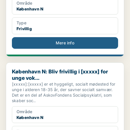
Område
København N
Type
Frivillig
Mere info
København N: Bliv frivillig i [xxxxx] for unge vok...
København N: Bliv frivillig i [xxxxx] for
unge vok...
[xxxxx]:[xxxxx] er et hyggeligt, socialt mødested for
unge i alderen 18-35 år, der savner socialt samvær.
Det er en del af AskovFondens Socialpsykiatri, som
skaber soc..
Område
København N