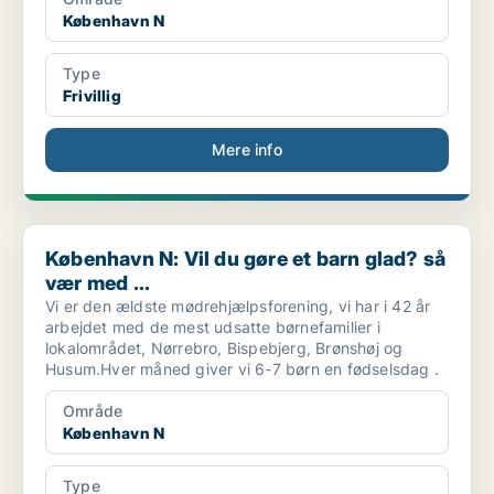
København N
Type
Frivillig
Mere info
København N: Vil du gøre et barn glad? så vær med ...
København N: Vil du gøre et barn glad? så
vær med ...
Vi er den ældste mødrehjælpsforening, vi har i 42 år
arbejdet med de mest udsatte børnefamilier i
lokalområdet, Nørrebro, Bispebjerg, Brønshøj og
Husum.Hver måned giver vi 6-7 børn en fødselsdag .
Område
København N
Type