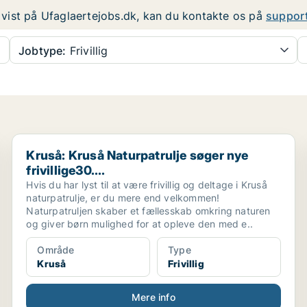
er vist på Ufaglaertejobs.dk, kan du kontakte os på
suppor
Jobtype:
Frivillig
Kruså: Kruså Naturpatrulje søger nye frivillige30....
Kruså: Kruså Naturpatrulje søger nye
frivillige30....
Hvis du har lyst til at være frivillig og deltage i Kruså
naturpatrulje, er du mere end velkommen!
Naturpatruljen skaber et fællesskab omkring naturen
og giver børn mulighed for at opleve den med e..
Område
Type
Kruså
Frivillig
Mere info