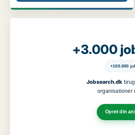
+3.000 jo
+100.000 j
Jobsearch.dk
bruge
organisationer 
Opret din a