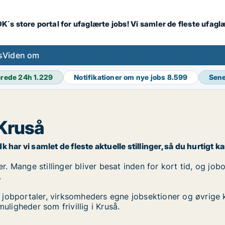
K´s store portal for ufaglærte jobs! Vi samler de fleste ufagl
s
Viden om
erede 24h
1.229
Notifikationer om nye jobs
8.599
Sene
 Kruså
k har vi samlet de fleste aktuelle stillinger, så du hurtigt k
er. Mange stillinger bliver besat inden for kort tid, og job
.
 jobportaler, virksomheders egne jobsektioner og øvrige 
uligheder som frivillig i Kruså.