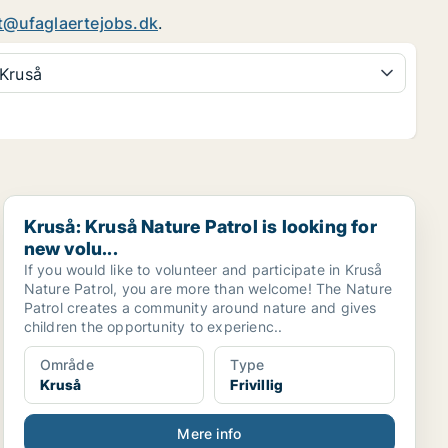
t@ufaglaertejobs.dk
.
Kruså
Kruså: Kruså Nature Patrol is looking for new volu...
Kruså: Kruså Nature Patrol is looking for
new volu...
If you would like to volunteer and participate in Kruså
Nature Patrol, you are more than welcome! The Nature
Patrol creates a community around nature and gives
children the opportunity to experienc..
Område
Type
Kruså
Frivillig
Mere info