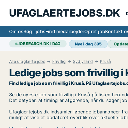
UFAGLAERTEJOBS.DK
D
Om os
Søg i jobs
Find medarbejder
Opret job
Kontakt o
JOBSEARCH.DK I DAG
Nye i dag
395
Opdat
Alle ufaglærte jobs
Frivillig
Sydjylland
Kruså
Ledige jobs som frivillig i
Find ledige job som frivillig i Kruså. På Ufaglaertejobs.d
Se de nyeste job som frivillig i Kruså på listen herund
Det betyder, at timing er afgørende, når du søger job
Ufaglaertejobs.dk indsamler løbende jobannoncer fra
muligt at vise et opdateret overblik over aktuelle jobm