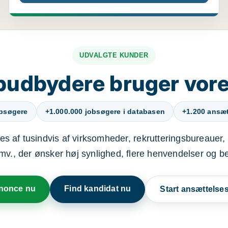
UDVALGTE KUNDER
budbydere bruger vore
obsøgere
+1.000.000 jobsøgere i databasen
+1.200 ansætt
s af tusindvis af virksomheder, rekrutteringsbureauer, 
mv., der ønsker høj synlighed, flere henvendelser og b
nnonce nu
Find kandidat nu
Start ansættels