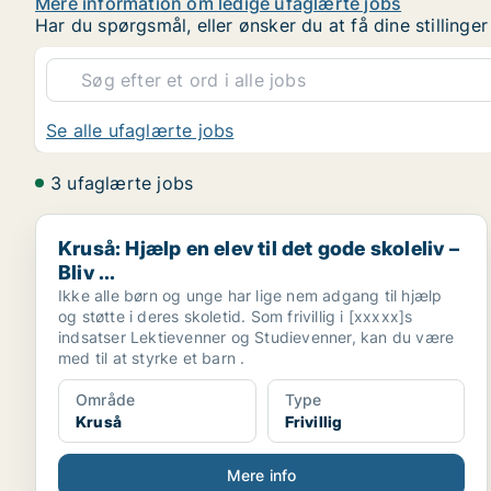
Mere information om ledige ufaglærte jobs
Har du spørgsmål, eller ønsker du at få dine stilling
Se alle ufaglærte jobs
3 ufaglærte jobs
Kruså: Hjælp en elev til det gode skoleliv – Bliv ...
Kruså: Hjælp en elev til det gode skoleliv –
Bliv ...
Ikke alle børn og unge har lige nem adgang til hjælp
og støtte i deres skoletid. Som frivillig i [xxxxx]s
indsatser Lektievenner og Studievenner, kan du være
med til at styrke et barn .
Område
Type
Kruså
Frivillig
Mere info