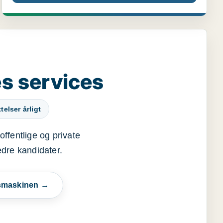
s services
elser årligt
offentlige og private
edre kandidater.
esmaskinen →