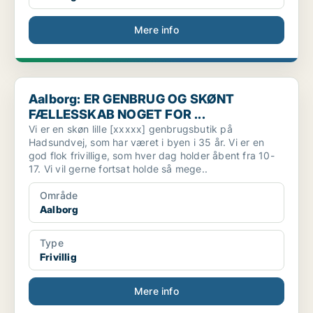
Mere info
Aalborg: ER GENBRUG OG SKØNT FÆLLESSKAB NOGET FOR ..
Aalborg: ER GENBRUG OG SKØNT
FÆLLESSKAB NOGET FOR ...
Vi er en skøn lille [xxxxx] genbrugsbutik på
Hadsundvej, som har været i byen i 35 år. Vi er en
god flok frivillige, som hver dag holder åbent fra 10-
17. Vi vil gerne fortsat holde så mege..
Område
Aalborg
Type
Frivillig
Mere info