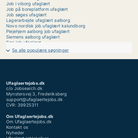
Job i viborg ufaglært
Job på boreplatform ufaglært
Job søges ufaglært
Lagerarbejde ufaglært aalborg
Novo nordisk job ufaglært kalundborg
Plejehjem aalborg job ufaglært
Siemens aalborg ufaglært
Søg job ufaglært
Ufaglært deltidsjob københavn
Se alle populære søgninger
Ufaglært gartner job
Ufaglært job guldborgsund kommune
Ufaglært job struer
Ufaglært kontorarbejde
Ufaglært operatør løn
Ufaglært vinduespudser løn
Ufaglaertejobs.dk
Vikarbureau kolding ufaglært
c/o Jobsearch.dk
Mynstersvej 3, Frederiksberg
support@ufaglaertejobs.dk
CVR: 39925311
Om Ufaglaertejobs.dk
Om Ufaglaertejobs.dk
Kontakt os
Nyheder