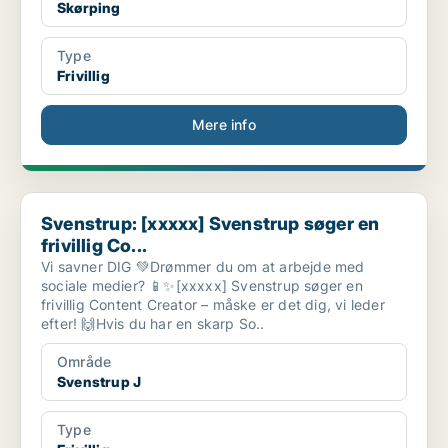
Skørping
Type
Frivillig
Mere info
Svenstrup: [xxxxx] Svenstrup søger en frivillig Co...
Svenstrup: [xxxxx] Svenstrup søger en
frivillig Co...
Vi savner DIG 💚Drømmer du om at arbejde med
sociale medier? 📱✨[xxxxx] Svenstrup søger en
frivillig Content Creator – måske er det dig, vi leder
efter! 🙌Hvis du har en skarp So..
Område
Svenstrup J
Type