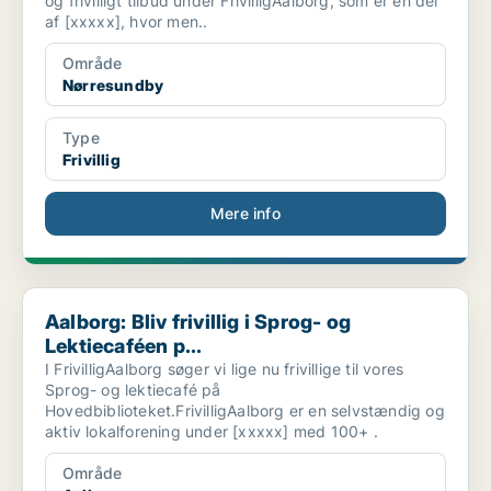
og frivilligt tilbud under FrivilligAalborg, som er en del
af [xxxxx], hvor men..
Område
Nørresundby
Type
Frivillig
Mere info
Aalborg: Bliv frivillig i Sprog- og Lektiecaféen p...
Aalborg: Bliv frivillig i Sprog- og
Lektiecaféen p...
I FrivilligAalborg søger vi lige nu frivillige til vores
Sprog- og lektiecafé på
Hovedbiblioteket.FrivilligAalborg er en selvstændig og
aktiv lokalforening under [xxxxx] med 100+ .
Område