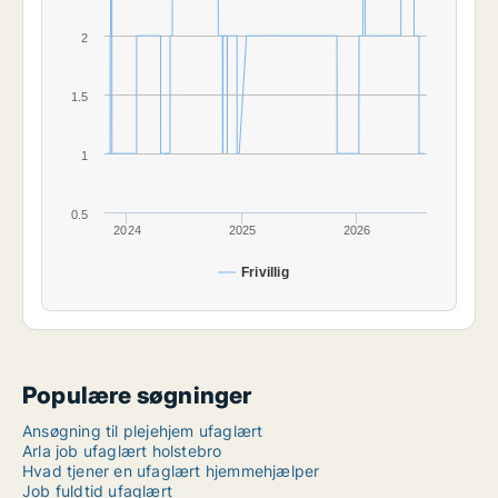
2
1.5
1
0.5
2024
2025
2026
Frivillig
Populære søgninger
Ansøgning til plejehjem ufaglært
Arla job ufaglært holstebro
Hvad tjener en ufaglært hjemmehjælper
Job fuldtid ufaglært