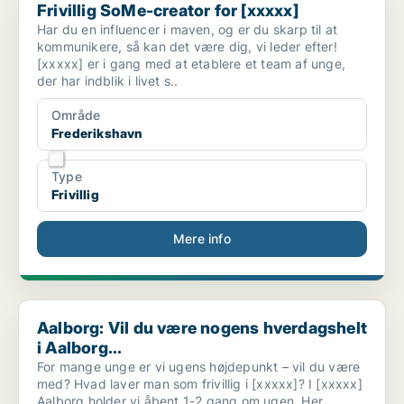
Frivillig SoMe-creator for [xxxxx]
Har du en influencer i maven, og er du skarp til at
kommunikere, så kan det være dig, vi leder efter!
[xxxxx] er i gang med at etablere et team af unge,
der har indblik i livet s..
Område
Frederikshavn
Type
Frivillig
Mere info
Aalborg: Vil du være nogens hverdagshelt i Aalborg...
Aalborg: Vil du være nogens hverdagshelt
i Aalborg...
For mange unge er vi ugens højdepunkt – vil du være
med? Hvad laver man som frivillig i [xxxxx]? I [xxxxx]
Aalborg holder vi åbent 1-2 gang om ugen. Her