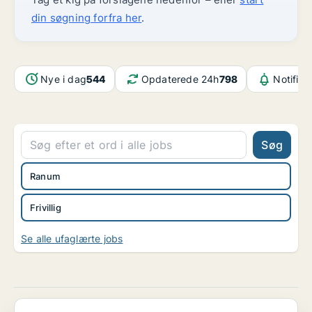
din søgning forfra her
.
Nye i dag
544
Opdaterede 24h
798
Notifika
Søg
Ranum
Frivillig
Se alle ufaglærte jobs
Frivillig SoMe-creator for [xxxxx]