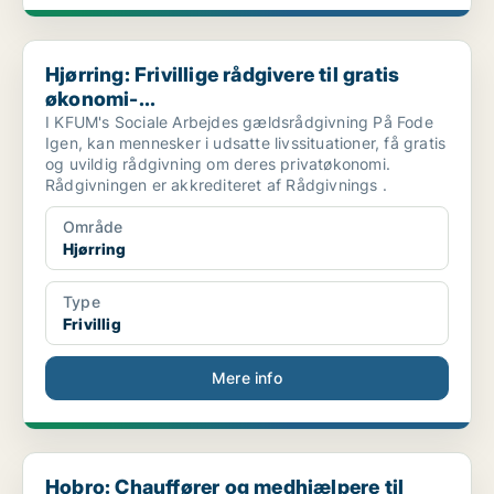
Hjørring: Frivillige rådgivere til gratis økonomi-...
Hjørring: Frivillige rådgivere til gratis
økonomi-...
I KFUM's Sociale Arbejdes gældsrådgivning På Fode
Igen, kan mennesker i udsatte livssituationer, få gratis
og uvildig rådgivning om deres privatøkonomi.
Rådgivningen er akkrediteret af Rådgivnings .
Område
Hjørring
Type
Frivillig
Mere info
Hobro: Chauffører og medhjælpere til genbrugsbutik...
Hobro: Chauffører og medhjælpere til