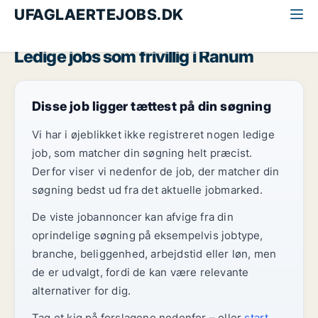
UFAGLAERTEJOBS.DK
Alle ufaglærte jobs
Frivillig
Nordjylland
Ranum
Ledige jobs som frivillig i Ranum
Disse job ligger tættest på din søgning
Vi har i øjeblikket ikke registreret nogen ledige
job, som matcher din søgning helt præcist.
Derfor viser vi nedenfor de job, der matcher din
søgning bedst ud fra det aktuelle jobmarked.
De viste jobannoncer kan afvige fra din
oprindelige søgning på eksempelvis jobtype,
branche, beliggenhed, arbejdstid eller løn, men
de er udvalgt, fordi de kan være relevante
alternativer for dig.
Tag et kig på forslagene nedenfor – eller
start