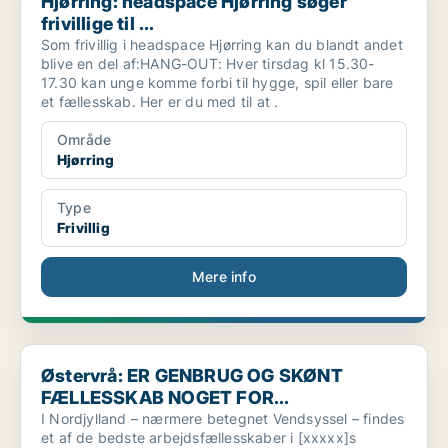
Hjørring: headspace Hjørring søger
frivillige til ...
Som frivillig i headspace Hjørring kan du blandt andet
blive en del af:HANG-OUT: Hver tirsdag kl 15.30-
17.30 kan unge komme forbi til hygge, spil eller bare
et fællesskab. Her er du med til at .
Område
Hjørring
Type
Frivillig
Mere info
Østervrå: ER GENBRUG OG SKØNT FÆLLESSKAB NOGET FOR..
Østervrå: ER GENBRUG OG SKØNT
FÆLLESSKAB NOGET FOR...
I Nordjylland – nærmere betegnet Vendsyssel – findes
et af de bedste arbejdsfællesskaber i [xxxxx]s