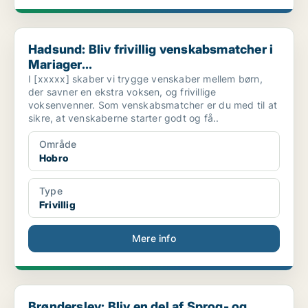
Hadsund: Bliv frivillig venskabsmatcher i Mariager...
Hadsund: Bliv frivillig venskabsmatcher i
Mariager...
I [xxxxx] skaber vi trygge venskaber mellem børn,
der savner en ekstra voksen, og frivillige
voksenvenner. Som venskabsmatcher er du med til at
sikre, at venskaberne starter godt og få..
Område
Hobro
Type
Frivillig
Mere info
Brønderslev: Bliv en del af Sprog- og Rådgivningsc...
Brønderslev: Bliv en del af Sprog- og