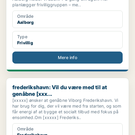
planlægger frivilliggruppen – me..
Område
Aalborg
Type
Frivillig
Mere info
frederikshavn: Vil du være med til at genåbne [xxx...
frederikshavn: Vil du være med til at
genåbne [xxx...
[xxxxx] ønsker at genåbne Viborg Frederikshavn. Vi
har brug for dig, der vil være med fra starten, og som
får energi af at bygge et socialt tilbud med fokus på
ensomhed.Om [xxxxx] Frederiks..
Område
Frederikshavn