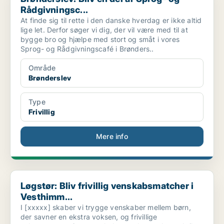
Rådgivningsc...
At finde sig til rette i den danske hverdag er ikke altid
lige let. Derfor søger vi dig, der vil være med til at
bygge bro og hjælpe med stort og småt i vores
Sprog- og Rådgivningscafé i Brønders..
Område
Brønderslev
Type
Frivillig
Mere info
Løgstør: Bliv frivillig venskabsmatcher i Vesthimm...
Løgstør: Bliv frivillig venskabsmatcher i
Vesthimm...
I [xxxxx] skaber vi trygge venskaber mellem børn,
der savner en ekstra voksen, og frivillige