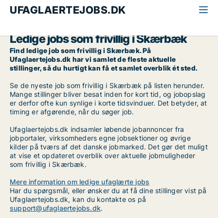
UFAGLAERTEJOBS.DK
Alle ufaglærte jobs
Frivillig
Sydjylland
Skærbæk
Ledige jobs som frivillig i Skærbæk
Find ledige job som frivillig i Skærbæk. På
Ufaglaertejobs.dk har vi samlet de fleste aktuelle
stillinger, så du hurtigt kan få et samlet overblik ét sted.
Se de nyeste job som frivillig i Skærbæk på listen herunder.
Mange stillinger bliver besat inden for kort tid, og jobopslag
er derfor ofte kun synlige i korte tidsvinduer. Det betyder, at
timing er afgørende, når du søger job.
Ufaglaertejobs.dk indsamler løbende jobannoncer fra
jobportaler, virksomheders egne jobsektioner og øvrige
kilder på tværs af det danske jobmarked. Det gør det muligt
at vise et opdateret overblik over aktuelle jobmuligheder
som frivillig i Skærbæk.
Mere information om ledige ufaglærte jobs
Har du spørgsmål, eller ønsker du at få dine stillinger vist på
Ufaglaertejobs.dk, kan du kontakte os på
support@ufaglaertejobs.dk
.