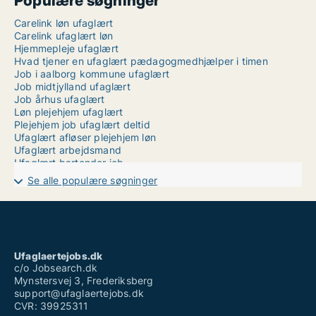
Populære søgninger
Carelink løn ufaglært
Carelink ufaglært løn
Hjemmepleje ufaglært
Hvad tjener en ufaglært pædagogmedhjælper i timen
Job i aalborg kommune ufaglært
Job midtjylland ufaglært
Job århus ufaglært
Løn plejehjem ufaglært
Plejehjem job ufaglært deltid
Ufaglært afløser plejehjem løn
Ufaglært arbejdsmand
Ufaglært bartender job
Ufaglært fuldtidsjob
Se alle populære søgninger
Ufaglært i hjemmeplejen løn
Ufaglært job jammerbugt
Ufaglært job nykøbing mors
Ufaglært job odense fuldtid
Ufaglært job odsherred
Ufaglært job vesthimmerland
Ufaglaertejobs.dk
Ufaglært plejehjem
c/o Jobsearch.dk
Mynstersvej 3, Frederiksberg
support@ufaglaertejobs.dk
CVR: 39925311