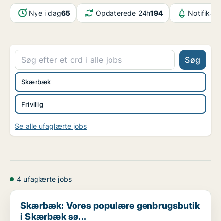
Nye i dag
65
Opdaterede 24h
194
Notifikat
Søg
Skærbæk
Frivillig
Se alle ufaglærte jobs
4 ufaglærte jobs
Skærbæk: Vores populære genbrugsbutik i Skærbæk sø...
Skærbæk: Vores populære genbrugsbutik
i Skærbæk sø...