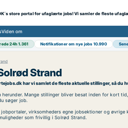
K´s store portal for ufaglærte jobs! Vi samler de fleste ufagl
s
Viden om
rede 24h
1.361
Notifikationer om nye jobs
10.990
Sene
rand
i Solrød Strand
rtejobs.dk har vi samlet de fleste aktuelle stillinger, så du h
n herunder. Mange stillinger bliver besat inden for kort ti
du søger job.
 jobportaler, virksomheders egne jobsektioner og øvrige 
muligheder som frivillig i Solrød Strand.