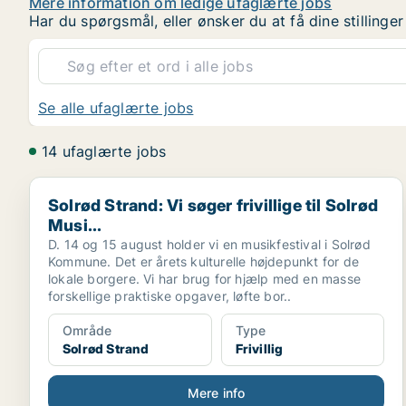
Mere information om ledige ufaglærte jobs
Har du spørgsmål, eller ønsker du at få dine stilling
Se alle ufaglærte jobs
14 ufaglærte jobs
Solrød Strand: Vi søger frivillige til Solrød Musi...
Solrød Strand: Vi søger frivillige til Solrød
Musi...
D. 14 og 15 august holder vi en musikfestival i Solrød
Kommune. Det er årets kulturelle højdepunkt for de
lokale borgere. Vi har brug for hjælp med en masse
forskellige praktiske opgaver, løfte bor..
Område
Type
Solrød Strand
Frivillig
Mere info