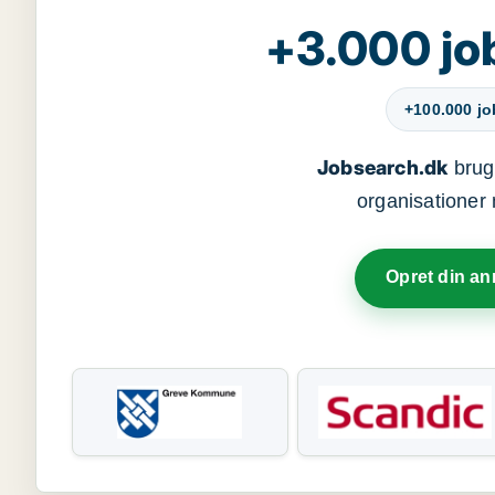
+3.000 jo
+100.000 j
Jobsearch.dk
bruge
organisationer 
Opret din a