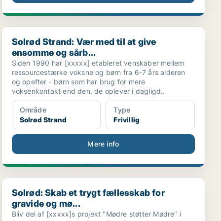
Solrød Strand: Vær med til at give ensomme og sårb...
Solrød Strand: Vær med til at give
ensomme og sårb...
Siden 1990 har [xxxxx] etableret venskaber mellem
ressourcestærke voksne og børn fra 6-7 års alderen
og opefter - børn som har brug for mere
voksenkontakt end den, de oplever i dagligd..
Område
Type
Solrød Strand
Frivillig
Mere info
Solrød: Skab et trygt fællesskab for gravide og mø...
Solrød: Skab et trygt fællesskab for
gravide og mø...
Bliv del af [xxxxx]s projekt "Mødre støtter Mødre" i