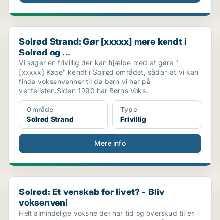
Solrød Strand: Gør [xxxxx] mere kendt i Solrød og ...
Solrød Strand: Gør [xxxxx] mere kendt i
Solrød og ...
Vi søger en frivillig der kan hjælpe med at gøre "
[xxxxx] Køge" kendt i Solrød området, sådan at vi kan
finde voksenvenner til de børn vi har på
ventelisten.Siden 1990 har Børns Voks..
Område
Type
Solrød Strand
Frivillig
Mere info
Solrød: Et venskab for livet? - Bliv voksenven!
Solrød: Et venskab for livet? - Bliv
voksenven!
Helt almindelige voksne der har tid og overskud til en