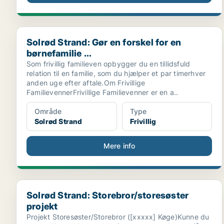
Solrød Strand: Gør en forskel for en børnefamilie ...
Solrød Strand: Gør en forskel for en
børnefamilie ...
Som frivillig familieven opbygger du en tillidsfuld
relation til en familie, som du hjælper et par timerhver
anden uge efter aftale.Om Frivillige
FamilievennerFrivillige Familievenner er en a..
Område
Type
Solrød Strand
Frivillig
Mere info
Solrød Strand: Storebror/storesøster projekt
Solrød Strand: Storebror/storesøster
projekt
Projekt Storesøster/Storebror ([xxxxx] Køge)Kunne du