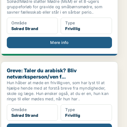
Solrød!Mødre støtter Mødre (MsM) er et 8-ugers
gruppeforløb for gravide og småbørnsmødre, som
savner fællesskab eller står i en sårbar perio..
Område
Type
Solrød Strand
Frivillig
Mere info
Greve: Taler du arabisk? Bliv netværksperson/ven f...
Greve: Taler du arabisk? Bliv
netværksperson/ven f...
Hun håber at møde en frivilligven, som har lyst til at
hjælpe hende med at forstå breve fra myndigheder,
skole og læge. Hun ønsker også, at du er en, hun kan
ringe til eller mødes med, når hun har .
Område
Type
Solrød Strand
Frivillig