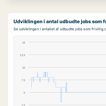
Udviklingen i antal udbudte jobs som fr
Se udviklingen i antallet af udbudte jobs som frivillig 
15
12.5
10
7.5
5
2.5