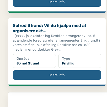
Mere info
Solrød Strand: Vil du hjælpe med at organisere akt...
Solrød Strand: Vil du hjælpe med at
organisere akt...
I [xxxxx]s lokalafdeling Roskilde arrangerer vi ca. 5
spændende foredrag eller arrangementer årligt rundt i
vores områdeLokalafdeling Roskilde har ca. 830
medlemmer og dækker Grev..
Område
Type
Solrød Strand
Frivillig
Mere info