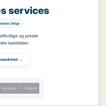
s services
elser årligt
offentlige og private
edre kandidater.
esmaskinen →