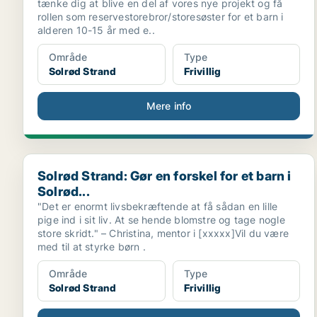
tænke dig at blive en del af vores nye projekt og få
rollen som reservestorebror/storesøster for et barn i
alderen 10-15 år med e..
Område
Type
Solrød Strand
Frivillig
Mere info
Solrød Strand: Gør en forskel for et barn i Solrød...
Solrød Strand: Gør en forskel for et barn i
Solrød...
"Det er enormt livsbekræftende at få sådan en lille
pige ind i sit liv. At se hende blomstre og tage nogle
store skridt." – Christina, mentor i [xxxxx]Vil du være
med til at styrke børn .
Område
Type
Solrød Strand
Frivillig