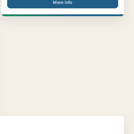
Mere info
.