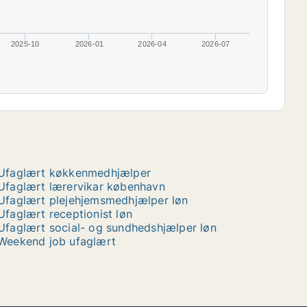
2025-10
2026-01
2026-04
2026-07
Ufaglært køkkenmedhjælper
Ufaglært lærervikar københavn
Ufaglært plejehjemsmedhjælper løn
Ufaglært receptionist løn
Ufaglært social- og sundhedshjælper løn
Weekend job ufaglært