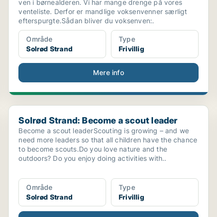
ven i børnealderen. Vi har mange drenge på vores
venteliste. Derfor er mandlige voksenvenner særligt
efterspurgte.Sådan bliver du voksenven:.
Område
Type
Solrød Strand
Frivillig
Mere info
Solrød Strand: Become a scout leader
Solrød Strand: Become a scout leader
Become a scout leaderScouting is growing – and we
need more leaders so that all children have the chance
to become scouts.Do you love nature and the
outdoors? Do you enjoy doing activities with..
Område
Type
Solrød Strand
Frivillig