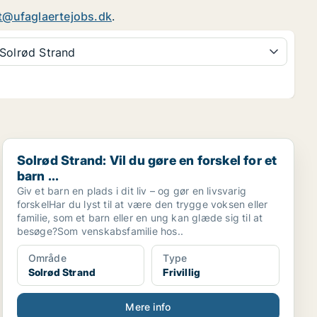
t@ufaglaertejobs.dk
.
Solrød Strand
Solrød Strand: Vil du gøre en forskel for et barn ...
Solrød Strand: Vil du gøre en forskel for et
barn ...
Giv et barn en plads i dit liv – og gør en livsvarig
forskelHar du lyst til at være den trygge voksen eller
familie, som et barn eller en ung kan glæde sig til at
besøge?Som venskabsfamilie hos..
Område
Type
Solrød Strand
Frivillig
Mere info