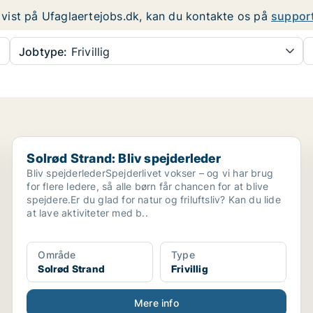
er vist på Ufaglaertejobs.dk, kan du kontakte os på
suppor
Jobtype:
Frivillig
Solrød Strand: Bliv spejderleder
Solrød Strand: Bliv spejderleder
Bliv spejderlederSpejderlivet vokser – og vi har brug
for flere ledere, så alle børn får chancen for at blive
spejdere.Er du glad for natur og friluftsliv? Kan du lide
at lave aktiviteter med b..
Område
Type
Solrød Strand
Frivillig
Mere info