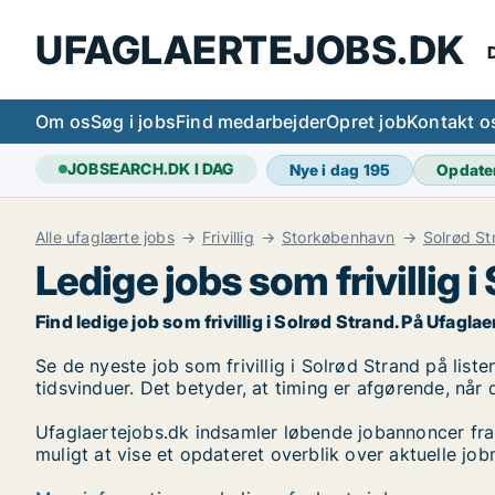
UFAGLAERTEJOBS.DK
D
Om os
Søg i jobs
Find medarbejder
Opret job
Kontakt o
JOBSEARCH.DK I DAG
Nye i dag
195
Opdate
Alle ufaglærte jobs
Frivillig
Storkøbenhavn
Solrød St
Ledige jobs som frivillig 
Find ledige job som frivillig i Solrød Strand. På Ufaglae
Se de nyeste job som frivillig i Solrød Strand på liste
tidsvinduer. Det betyder, at timing er afgørende, når 
Ufaglaertejobs.dk indsamler løbende jobannoncer fra
muligt at vise et opdateret overblik over aktuelle job