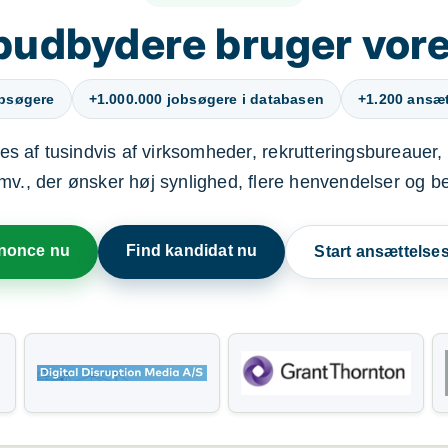
budbydere bruger vore
obsøgere
+1.000.000 jobsøgere i databasen
+1.200 ansætt
s af tusindvis af virksomheder, rekrutteringsbureauer, 
mv., der ønsker høj synlighed, flere henvendelser og b
nnonce nu
Find kandidat nu
Start ansættels