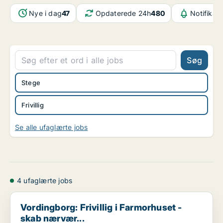
Nye i dag
47
Opdaterede 24h
480
Notifikat
Søg
Stege
Frivillig
Se alle ufaglærte jobs
4 ufaglærte jobs
Vordingborg: Frivillig i Farmorhuset - skab nærvær...
Vordingborg: Frivillig i Farmorhuset -
skab nærvær...