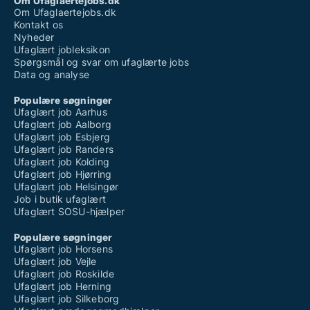
Om Ufaglaertejobs.dk
Om Ufaglaertejobs.dk
Kontakt os
Nyheder
Ufaglært jobleksikon
Spørgsmål og svar om ufaglærte jobs
Data og analyse
Populære søgninger
Ufaglært job Aarhus
Ufaglært job Aalborg
Ufaglært job Esbjerg
Ufaglært job Randers
Ufaglært job Kolding
Ufaglært job Hjørring
Ufaglært job Helsingør
Job i butik ufaglært
Ufaglært SOSU-hjælper
Populære søgninger
Ufaglært job Horsens
Ufaglært job Vejle
Ufaglært job Roskilde
Ufaglært job Herning
Ufaglært job Silkeborg