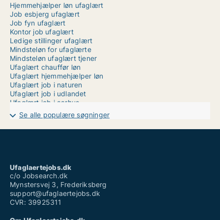
Hjemmehjælper løn ufaglært
Job esbjerg ufaglært
Job fyn ufaglært
Kontor job ufaglært
Ledige stillinger ufaglært
Mindsteløn for ufaglærte
Mindsteløn ufaglært tjener
Ufaglært chauffør løn
Ufaglært hjemmehjælper løn
Ufaglært job i naturen
Ufaglært job i udlandet
Ufaglært job i aarhus
Ufaglært job med god løn
Se alle populære søgninger
Ufaglært job odsherred
Ufaglært job vejen
Ufaglært lagerarbejde aarhus
Ufaglært produktionsmedarbejder løn
Ufaglært rengøringsassistent løn
Ufaglært serviceassistent løn
Ufaglaertejobs.dk
Ufaglært sundhedshjælper løn
c/o Jobsearch.dk
Mynstersvej 3, Frederiksberg
support@ufaglaertejobs.dk
CVR: 39925311