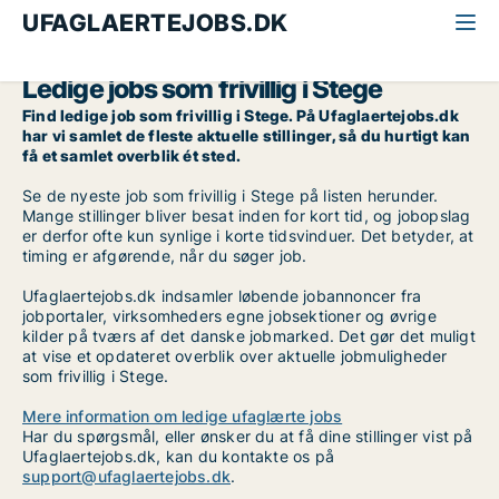
UFAGLAERTEJOBS.DK
Alle ufaglærte jobs
Frivillig
Sydsjælland
Stege
Ledige jobs som frivillig i Stege
Find ledige job som frivillig i Stege. På Ufaglaertejobs.dk
har vi samlet de fleste aktuelle stillinger, så du hurtigt kan
få et samlet overblik ét sted.
Se de nyeste job som frivillig i Stege på listen herunder.
Mange stillinger bliver besat inden for kort tid, og jobopslag
er derfor ofte kun synlige i korte tidsvinduer. Det betyder, at
timing er afgørende, når du søger job.
Ufaglaertejobs.dk indsamler løbende jobannoncer fra
jobportaler, virksomheders egne jobsektioner og øvrige
kilder på tværs af det danske jobmarked. Det gør det muligt
at vise et opdateret overblik over aktuelle jobmuligheder
som frivillig i Stege.
Mere information om ledige ufaglærte jobs
Har du spørgsmål, eller ønsker du at få dine stillinger vist på
Ufaglaertejobs.dk, kan du kontakte os på
support@ufaglaertejobs.dk
.