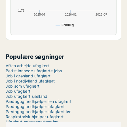
1.75
2025-07
2026-01
2026-07
Frivillig
Populære søgninger
Aften arbejde ufaglært
Bedst lønnede ufaglærte jobs
Job i grønland ufaglært
Job i nordjylland ufaglært
Job som ufaglært
Job ufaglært
Job ufaglært sjælland
Pædagogmedhjælper løn ufaglært
Pædagogmedhjælper ufaglært
Pædagogmedhjælper ufaglært løn
Respiratorisk hjælper ufaglært
Ufaglært anlægsgartner løn
Ufaglært job albertslund