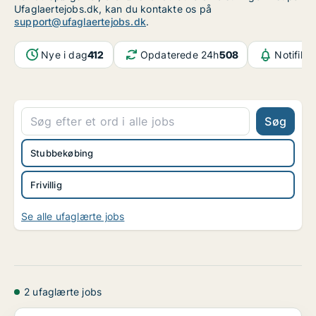
Ufaglaertejobs.dk, kan du kontakte os på
support@ufaglaertejobs.dk
.
Nye i dag
412
Opdaterede 24h
508
Notifika
Søg
Stubbekøbing
Frivillig
Se alle ufaglærte jobs
2 ufaglærte jobs
Stubbekøbing: Bæredygtighed og Genbrug