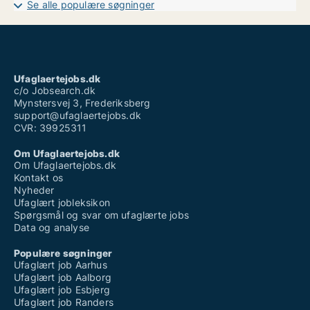
Se alle populære søgninger
Ufaglært job herning
Ufaglært job odsherred
Ufaglært på plejehjem løn
Ufaglært receptionist løn
Ufaglært rengøring løn
Ufaglært skovarbejder
Ufaglaertejobs.dk
Vikarbureau århus ufaglært
c/o Jobsearch.dk
Mynstersvej 3, Frederiksberg
support@ufaglaertejobs.dk
CVR: 39925311
Om Ufaglaertejobs.dk
Om Ufaglaertejobs.dk
Kontakt os
Nyheder
Ufaglært jobleksikon
Spørgsmål og svar om ufaglærte jobs
Data og analyse
Populære søgninger
Ufaglært job Aarhus
Ufaglært job Aalborg
Ufaglært job Esbjerg
Ufaglært job Randers