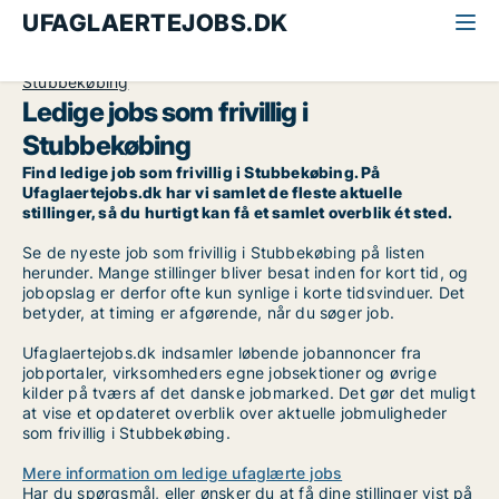
UFAGLAERTEJOBS.DK
Alle ufaglærte jobs
Frivillig
Lolland og Falster
Stubbekøbing
Ledige jobs som frivillig i
Stubbekøbing
Find ledige job som frivillig i Stubbekøbing. På
Ufaglaertejobs.dk har vi samlet de fleste aktuelle
stillinger, så du hurtigt kan få et samlet overblik ét sted.
Se de nyeste job som frivillig i Stubbekøbing på listen
herunder. Mange stillinger bliver besat inden for kort tid, og
jobopslag er derfor ofte kun synlige i korte tidsvinduer. Det
betyder, at timing er afgørende, når du søger job.
Ufaglaertejobs.dk indsamler løbende jobannoncer fra
jobportaler, virksomheders egne jobsektioner og øvrige
kilder på tværs af det danske jobmarked. Det gør det muligt
at vise et opdateret overblik over aktuelle jobmuligheder
som frivillig i Stubbekøbing.
Mere information om ledige ufaglærte jobs
Har du spørgsmål, eller ønsker du at få dine stillinger vist på