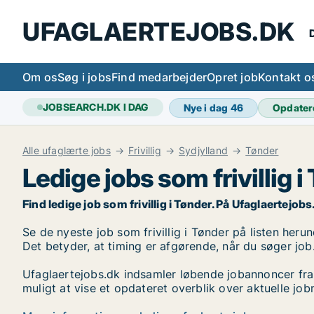
UFAGLAERTEJOBS.DK
D
Om os
Søg i jobs
Find medarbejder
Opret job
Kontakt o
JOBSEARCH.DK I DAG
Nye i dag
46
Opdater
Alle ufaglærte jobs
Frivillig
Sydjylland
Tønder
Ledige jobs som frivillig i
Find ledige job som frivillig i Tønder. På Ufaglaertejobs.
Se de nyeste job som frivillig i Tønder på listen herun
Det betyder, at timing er afgørende, når du søger job
Ufaglaertejobs.dk indsamler løbende jobannoncer fra
muligt at vise et opdateret overblik over aktuelle jobm