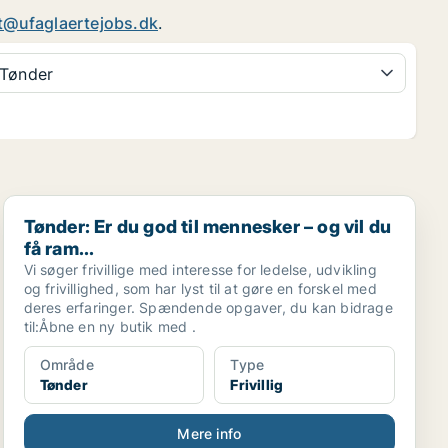
t@ufaglaertejobs.dk
.
Tønder
Tønder: Er du god til mennesker – og vil du få ram...
Tønder: Er du god til mennesker – og vil du
få ram...
Vi søger frivillige med interesse for ledelse, udvikling
og frivillighed, som har lyst til at gøre en forskel med
deres erfaringer. Spændende opgaver, du kan bidrage
til:Åbne en ny butik med .
Område
Type
Tønder
Frivillig
Mere info