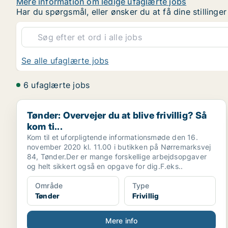
Mere information om ledige ufaglærte jobs
Har du spørgsmål, eller ønsker du at få dine stilling
Se alle ufaglærte jobs
6 ufaglærte jobs
Tønder: Overvejer du at blive frivillig? Så kom ti...
Tønder: Overvejer du at blive frivillig? Så
kom ti...
Kom til et uforpligtende informationsmøde den 16.
november 2020 kl. 11.00 i butikken på Nørremarksvej
84, Tønder.Der er mange forskellige arbejdsopgaver
og helt sikkert også en opgave for dig.F.eks..
Område
Type
Tønder
Frivillig
Mere info