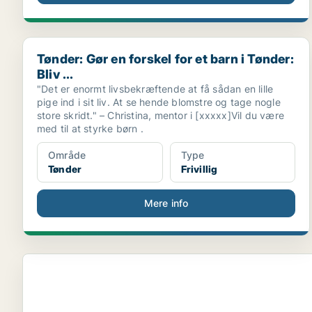
Tønder: Gør en forskel for et barn i Tønder: Bliv ...
Tønder: Gør en forskel for et barn i Tønder:
Bliv ...
"Det er enormt livsbekræftende at få sådan en lille
pige ind i sit liv. At se hende blomstre og tage nogle
store skridt." – Christina, mentor i [xxxxx]Vil du være
med til at styrke børn .
Område
Type
Tønder
Frivillig
Mere info