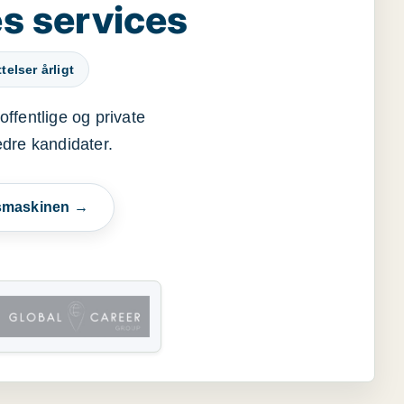
s services
elser årligt
offentlige og private
edre kandidater.
esmaskinen →