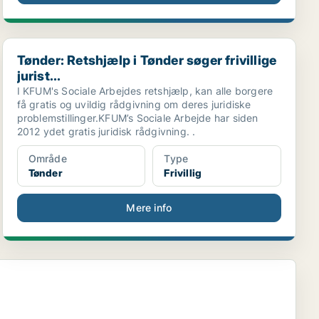
Tønder: Retshjælp i Tønder søger frivillige jurist...
Tønder: Retshjælp i Tønder søger frivillige
jurist...
I KFUM's Sociale Arbejdes retshjælp, kan alle borgere
få gratis og uvildig rådgivning om deres juridiske
problemstillinger.KFUM’s Sociale Arbejde har siden
2012 ydet gratis juridisk rådgivning. .
Område
Type
Tønder
Frivillig
Mere info