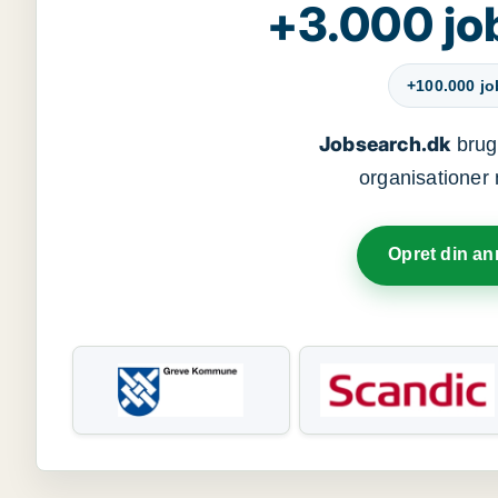
+3.000 jo
+100.000 j
Jobsearch.dk
bruge
organisationer 
Opret din a