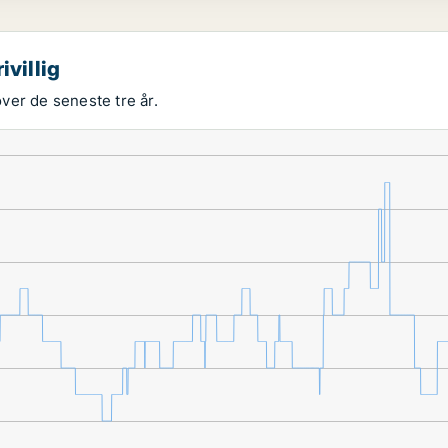
ivillig
over de seneste tre år.