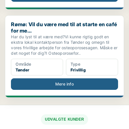
Rømø: Vil du være med til at starte en café for me...
Rømø: Vil du være med til at starte en café
for me...
Har du lyst til at være med?Vi kunne rigtig godt en
ekstra lokal kontaktperson fra Tønder og omegn til
vores frivillige arbejde for osteoporosesagen. Måske er
det noget for dig?I Osteoporosefor..
Område
Type
Tønder
Frivillig
Mere info
UDVALGTE KUNDER