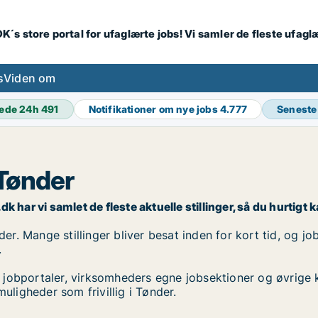
K´s store portal for ufaglærte jobs! Vi samler de fleste ufagl
s
Viden om
ede 24h
491
Notifikationer om nye jobs
4.777
Seneste
 Tønder
dk har vi samlet de fleste aktuelle stillinger, så du hurtigt 
der. Mange stillinger bliver besat inden for kort tid, og jo
.
 jobportaler, virksomheders egne jobsektioner og øvrige 
uligheder som frivillig i Tønder.