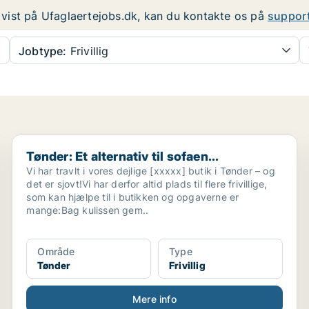
er vist på Ufaglaertejobs.dk, kan du kontakte os på
suppor
Jobtype:
Frivillig
Tønder: Et alternativ til sofaen...
Tønder: Et alternativ til sofaen...
Vi har travlt i vores dejlige [xxxxx] butik i Tønder – og
det er sjovt!Vi har derfor altid plads til flere frivillige,
som kan hjælpe til i butikken og opgaverne er
mange:Bag kulissen gem..
Område
Type
Tønder
Frivillig
Mere info