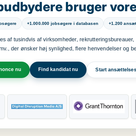
budbydere bruger vore
obsøgere
+1.000.000 jobsøgere i databasen
+1.200 ansætt
s af tusindvis af virksomheder, rekrutteringsbureauer, 
mv., der ønsker høj synlighed, flere henvendelser og b
nnonce nu
Find kandidat nu
Start ansættels