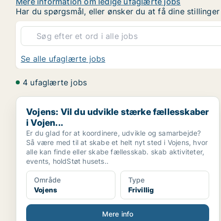
Mere information om ledige ufaglærte jobs
Har du spørgsmål, eller ønsker du at få dine stilling
Se alle ufaglærte jobs
4 ufaglærte jobs
Vojens: Vil du udvikle stærke fællesskaber i Vojen...
Vojens: Vil du udvikle stærke fællesskaber
i Vojen...
Er du glad for at koordinere, udvikle og samarbejde?
Så være med til at skabe et helt nyt sted i Vojens, hvor
alle kan finde eller skabe fællesskab. skab aktiviteter,
events, holdStøt husets..
Område
Type
Vojens
Frivillig
Mere info