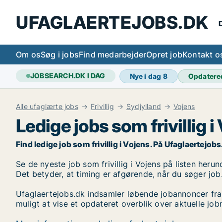
UFAGLAERTEJOBS.DK
D
Om os
Søg i jobs
Find medarbejder
Opret job
Kontakt o
JOBSEARCH.DK I DAG
Nye i dag
8
Opdatere
Alle ufaglærte jobs
Frivillig
Sydjylland
Vojens
Ledige jobs som frivillig i
Find ledige job som frivillig i Vojens. På Ufaglaertejobs.
Se de nyeste job som frivillig i Vojens på listen herun
Det betyder, at timing er afgørende, når du søger job
Ufaglaertejobs.dk indsamler løbende jobannoncer fra
muligt at vise et opdateret overblik over aktuelle jobm