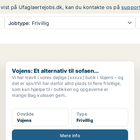
er vist på Ufaglaertejobs.dk, kan du kontakte os på
suppor
Jobtype:
Frivillig
Vojens: Et alternativ til sofaen...
Vojens: Et alternativ til sofaen...
Vi har travlt i vores dejlige [xxxxx] butik i Vojens – og
det er sjovt!Vi har derfor altid plads til flere frivillige,
som kan hjælpe til i butikken og opgaverne er
mange:Bag kulissen gem..
Område
Type
Vojens
Frivillig
Mere info