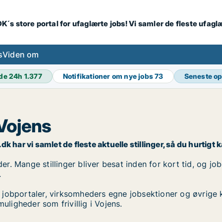
K´s store portal for ufaglærte jobs! Vi samler de fleste ufagl
s
Viden om
de 24h
1.377
Notifikationer om nye jobs
73
Seneste o
 Vojens
dk har vi samlet de fleste aktuelle stillinger, så du hurtigt 
der. Mange stillinger bliver besat inden for kort tid, og jo
.
 jobportaler, virksomheders egne jobsektioner og øvrige 
uligheder som frivillig i Vojens.