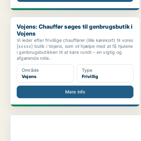
Vojens: Chauffør søges til genbrugsbutik i Vojens
Vojens: Chauffør søges til genbrugsbutik i
Vojens
Vi leder efter frivillige chauffører (lille kørekort) til vores
[xxxxx] butik i Vojens, som vil hjælpe med at få hjulene
i genbrugsbutikken til at køre rundt – en vigtig og
afgørende rolle..
Område
Type
Vojens
Frivillig
Mere info