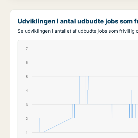
Udviklingen i antal udbudte jobs som fr
Se udviklingen i antallet af udbudte jobs som frivillig 
7
6
5
4
3
2
1