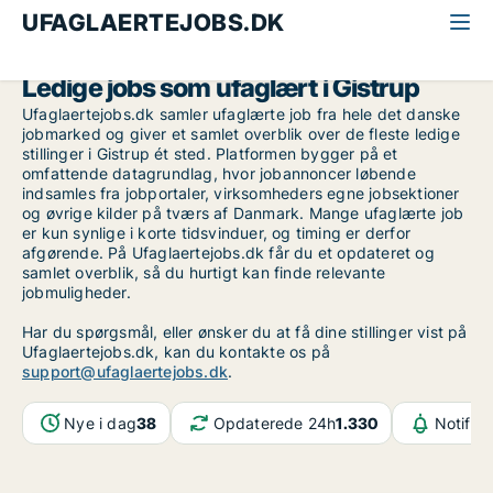
UFAGLAERTEJOBS.DK
Alle ufaglærte jobs
Aalborg
Gistrup
Ledige jobs som ufaglært i Gistrup
Ufaglaertejobs.dk samler ufaglærte job fra hele det danske
jobmarked og giver et samlet overblik over de fleste ledige
stillinger i Gistrup ét sted. Platformen bygger på et
omfattende datagrundlag, hvor jobannoncer løbende
indsamles fra jobportaler, virksomheders egne jobsektioner
og øvrige kilder på tværs af Danmark. Mange ufaglærte job
er kun synlige i korte tidsvinduer, og timing er derfor
afgørende. På Ufaglaertejobs.dk får du et opdateret og
samlet overblik, så du hurtigt kan finde relevante
jobmuligheder.
Har du spørgsmål, eller ønsker du at få dine stillinger vist på
Ufaglaertejobs.dk, kan du kontakte os på
support@ufaglaertejobs.dk
.
Nye i dag
38
Opdaterede 24h
1.330
Notifik