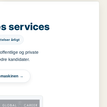
s services
elser årligt
offentlige og private
edre kandidater.
esmaskinen →