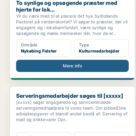
To synlige og opsøgende præster med
hjerte for lok...
Vil du være med til at placere det nye Sydlollands
Pastorat på verdenskortet? Vi søger to præster, der vil
engagere sig i lokalsamfundet, være synlige og
opsøgende og møde mennesker dér, hvor de er..
Område
Type
Nykøbing Falster
Kulturmedarbejder
Mere info
Serveringsmedarbejder søges til [xxxxx]
Serveringsmedarbejder søges til [xxxxx]
[xxxxx] søger engagerede og servicemindede
serveringsmedhjælpere til vores team. Om jobbetDine
arbejdsopgaver vil blandt andet bestå af: Servering af
mad og drikkevarer Opr..