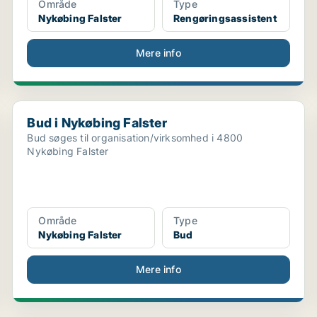
Område
Type
Nykøbing Falster
Rengøringsassistent
Mere info
Bud i Nykøbing Falster
Bud i Nykøbing Falster
Bud søges til organisation/virksomhed i 4800
Nykøbing Falster
Område
Type
Nykøbing Falster
Bud
Mere info