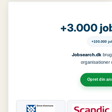
+3.000 jo
+100.000 j
Jobsearch.dk
bruge
organisationer 
Opret din a