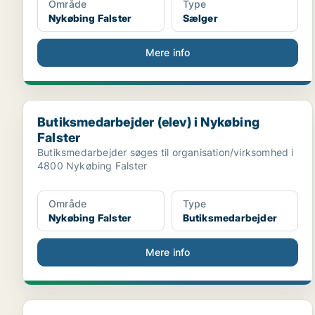
Område
Type
Nykøbing Falster
Sælger
Mere info
Butiksmedarbejder (elev) i Nykøbing Falster
Butiksmedarbejder (elev) i Nykøbing
Falster
Butiksmedarbejder søges til organisation/virksomhed i
4800 Nykøbing Falster
Område
Type
Nykøbing Falster
Butiksmedarbejder
Mere info
To synlige og opsøgende præster med hjerte for lok..