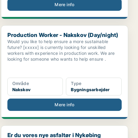
Mere info
Production Worker - Nakskov (Day/night)
Production Worker - Nakskov (Day/night)
Would you like to help ensure a more sustainable
future? [xxxxx] is currently looking for unskilled
workers with experience in production work. We are
looking for someone who wants to help ensure .
Område
Type
Nakskov
Bygningsarbejder
Mere info
Er du vores nye asfaltør i Nykøbing Falster– klar ...
Er du vores nye asfaltør i Nykøbing