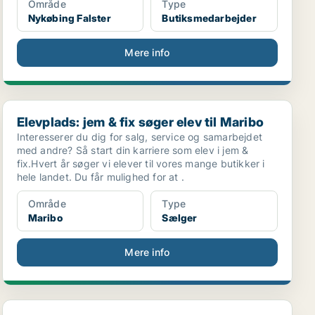
Område
Type
Nykøbing Falster
Butiksmedarbejder
Mere info
Elevplads: jem & fix søger elev til Maribo
Elevplads: jem & fix søger elev til Maribo
Interesserer du dig for salg, service og samarbejdet
med andre? Så start din karriere som elev i jem &
fix.Hvert år søger vi elever til vores mange butikker i
hele landet. Du får mulighed for at .
Område
Type
Maribo
Sælger
Mere info
Vi søger rengøringshelte på 32,5 time til Nykøbing...