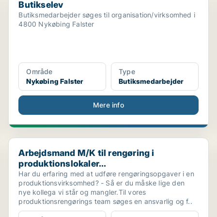
Butikselev
Butiksmedarbejder søges til organisation/virksomhed i
4800 Nykøbing Falster
Område
Type
Nykøbing Falster
Butiksmedarbejder
Mere info
Arbejdsmand M/K til rengøring i produktionslokaler...
Arbejdsmand M/K til rengøring i
produktionslokaler...
Har du erfaring med at udføre rengøringsopgaver i en
produktionsvirksomhed? - Så er du måske lige den
nye kollega vi står og mangler.Til vores
produktionsrengørings team søges en ansvarlig og f..