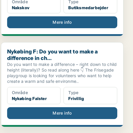
Område
Type
Nakskov
Butiksmedarbejder
Mere info
Nykøbing F: Do you want to make a difference in ch...
Nykøbing F: Do you want to make a
difference in ch...
Do you want to make a difference – right down to child
height (literally)? So read along here 👇 The Frisegade
playgroup is looking for volunteers who want to help
create a warm and safe environme..
Område
Type
Nykøbing Falster
Frivillig
Mere info