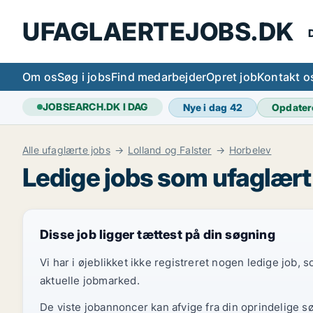
UFAGLAERTEJOBS.DK
D
Om os
Søg i jobs
Find medarbejder
Opret job
Kontakt o
JOBSEARCH.DK I DAG
Nye i dag
42
Opdater
Alle ufaglærte jobs
Lolland og Falster
Horbelev
Ledige jobs som ufaglært
Disse job ligger tættest på din søgning
Vi har i øjeblikket ikke registreret nogen ledige job,
aktuelle jobmarked.
De viste jobannoncer kan afvige fra din oprindelige s