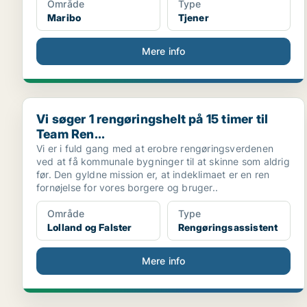
Område
Type
Maribo
Tjener
Mere info
Vi søger 1 rengøringshelt på 15 timer til Team Ren...
Vi søger 1 rengøringshelt på 15 timer til
Team Ren...
Vi er i fuld gang med at erobre rengøringsverdenen
ved at få kommunale bygninger til at skinne som aldrig
før. Den gyldne mission er, at indeklimaet er en ren
fornøjelse for vores borgere og bruger..
Område
Type
Lolland og Falster
Rengøringsassistent
Mere info