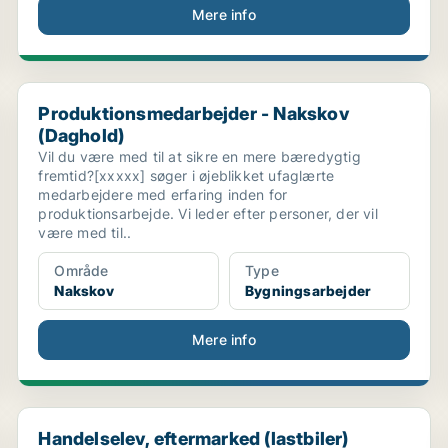
Mere info
Produktionsmedarbejder - Nakskov (Daghold)
Produktionsmedarbejder - Nakskov
(Daghold)
Vil du være med til at sikre en mere bæredygtig
fremtid?[xxxxx] søger i øjeblikket ufaglærte
medarbejdere med erfaring inden for
produktionsarbejde. Vi leder efter personer, der vil
være med til..
Område
Type
Nakskov
Bygningsarbejder
Mere info
Handelselev, eftermarked (lastbiler)
Handelselev, eftermarked (lastbiler)