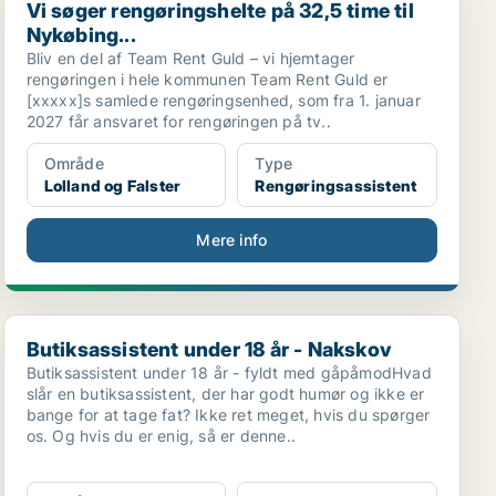
Vi søger rengøringshelte på 32,5 time til
Nykøbing...
Bliv en del af Team Rent Guld – vi hjemtager
rengøringen i hele kommunen Team Rent Guld er
[xxxxx]s samlede rengøringsenhed, som fra 1. januar
2027 får ansvaret for rengøringen på tv..
Område
Type
Lolland og Falster
Rengøringsassistent
Mere info
Butiksassistent under 18 år - Nakskov
Butiksassistent under 18 år - Nakskov
Butiksassistent under 18 år - fyldt med gåpåmodHvad
slår en butiksassistent, der har godt humør og ikke er
bange for at tage fat? Ikke ret meget, hvis du spørger
os. Og hvis du er enig, så er denne..