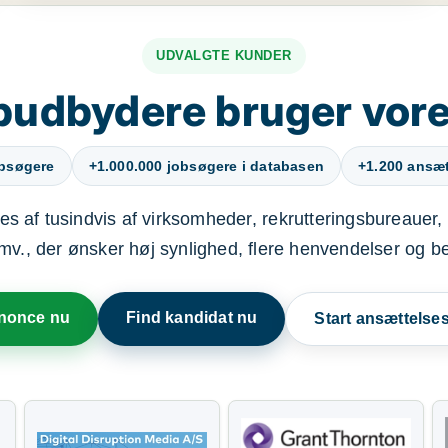
UDVALGTE KUNDER
budbydere bruger vore
obsøgere
+1.000.000 jobsøgere i databasen
+1.200 ansætt
s af tusindvis af virksomheder, rekrutteringsbureauer, 
mv., der ønsker høj synlighed, flere henvendelser og b
nnonce nu
Find kandidat nu
Start ansættels