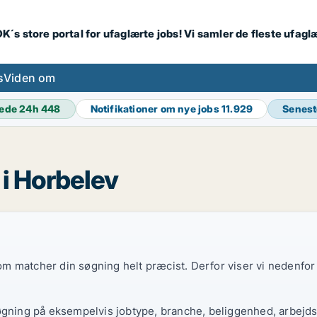
K´s store portal for ufaglærte jobs! Vi samler de fleste ufagl
s
Viden om
ede 24h
448
Notifikationer om nye jobs
11.929
Senest
 i Horbelev
 som matcher din søgning helt præcist. Derfor viser vi nedenfo
øgning på eksempelvis jobtype, branche, beliggenhed, arbejdst