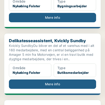
Område
Type
Nykøbing Falster
Bygningsarbejder
Mere info
Delikatesseassistent, Kvickly Sundby
Delikatesseassistent, Kvickly Sundby
Kvickly SundbyDu bliver en del af et varehus med i alt
160 medarbejdere, med en central beliggenhed på
Amager 5 min fra Motorvejen, er vi en travl butik med
dygtige medarbejdere, der trives i en..
Område
Type
Nykøbing Falster
Butiksmedarbejder
Mere info
.
Butikselev