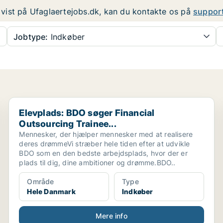
er vist på Ufaglaertejobs.dk, kan du kontakte os på
suppor
Jobtype:
Indkøber
Elevplads: BDO søger Financial Outsourcing Trainee...
Elevplads: BDO søger Financial
Outsourcing Trainee...
Mennesker, der hjælper mennesker med at realisere
deres drømmeVi stræber hele tiden efter at udvikle
BDO som en den bedste arbejdsplads, hvor der er
plads til dig, dine ambitioner og drømme.BDO..
Område
Type
Hele Danmark
Indkøber
Mere info