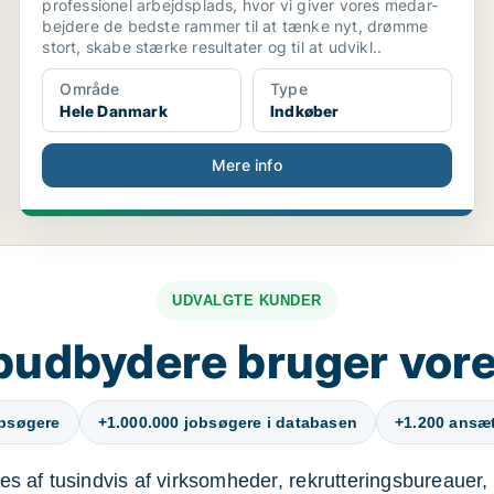
professionel arbejdsplads, hvor vi giver vores medar­
bejdere de bedste rammer til at tænke nyt, drømme
stort, skabe stærke resultater og til at udvikl..
Område
Type
Hele Danmark
Indkøber
Mere info
UDVALGTE KUNDER
budbydere bruger vore
obsøgere
+1.000.000 jobsøgere i databasen
+1.200 ansætt
s af tusindvis af virksomheder, rekrutteringsbureauer, 