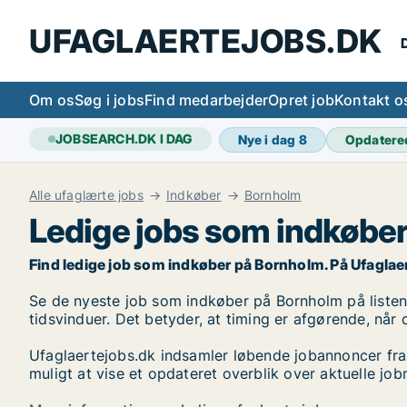
UFAGLAERTEJOBS.DK
D
Om os
Søg i jobs
Find medarbejder
Opret job
Kontakt o
JOBSEARCH.DK I DAG
Nye i dag
8
Opdatere
Alle ufaglærte jobs
Indkøber
Bornholm
Ledige jobs som indkøbe
Find ledige job som indkøber på Bornholm. På Ufaglaertej
Se de nyeste job som indkøber på Bornholm på listen h
tidsvinduer. Det betyder, at timing er afgørende, når 
Ufaglaertejobs.dk indsamler løbende jobannoncer fra
muligt at vise et opdateret overblik over aktuelle j