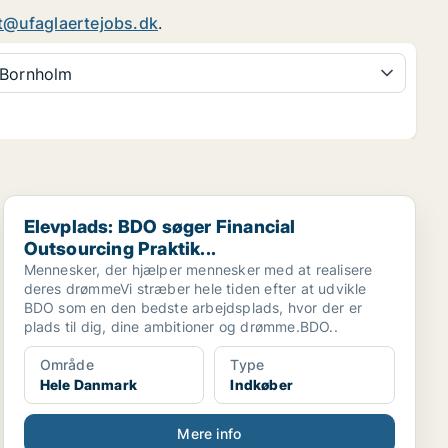
t@ufaglaertejobs.dk
.
Bornholm
Elevplads: BDO søger Financial Outsourcing Praktik...
Elevplads: BDO søger Financial
Outsourcing Praktik...
Mennesker, der hjælper mennesker med at realisere
deres drømmeVi stræber hele tiden efter at udvikle
BDO som en den bedste arbejdsplads, hvor der er
plads til dig, dine ambitioner og drømme.BDO..
Område
Type
Hele Danmark
Indkøber
Mere info