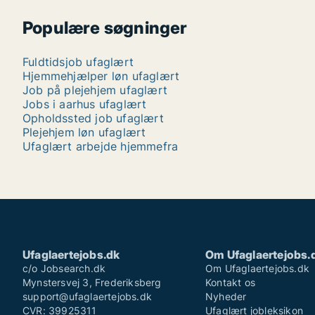
Populære søgninger
Fuldtidsjob ufaglært
Hjemmehjælper løn ufaglært
Job på plejehjem ufaglært
Jobs i aarhus ufaglært
Opholdssted job ufaglært
Plejehjem løn ufaglært
Ufaglært arbejde hjemmefra
Ufaglaertejobs.dk
Om Ufaglaertejobs.
c/o Jobsearch.dk
Om Ufaglaertejobs.dk
Mynstersvej 3, Frederiksberg
Kontakt os
support@ufaglaertejobs.dk
Nyheder
CVR: 39925311
Ufaglært jobleksikon