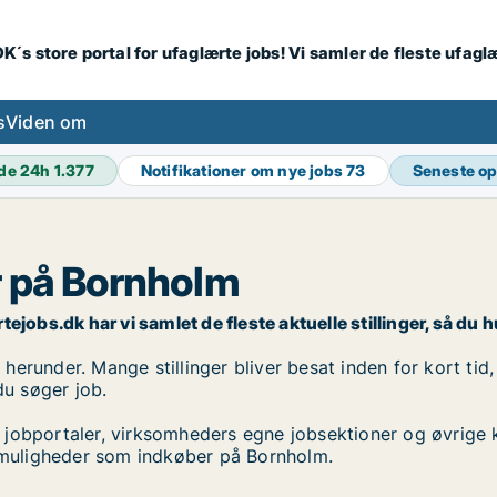
K´s store portal for ufaglærte jobs! Vi samler de fleste ufagl
s
Viden om
de 24h
1.377
Notifikationer om nye jobs
73
Seneste o
r på Bornholm
obs.dk har vi samlet de fleste aktuelle stillinger, så du hu
erunder. Mange stillinger bliver besat inden for kort tid,
du søger job.
 jobportaler, virksomheders egne jobsektioner og øvrige 
obmuligheder som indkøber på Bornholm.