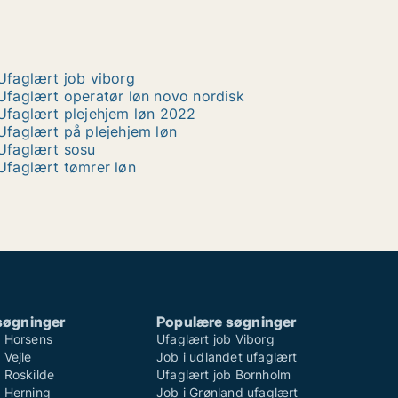
Ufaglært job viborg
Ufaglært operatør løn novo nordisk
Ufaglært plejehjem løn 2022
Ufaglært på plejehjem løn
Ufaglært sosu
Ufaglært tømrer løn
søgninger
Populære søgninger
b Horsens
Ufaglært job Viborg
 Vejle
Job i udlandet ufaglært
 Roskilde
Ufaglært job Bornholm
b Herning
Job i Grønland ufaglært