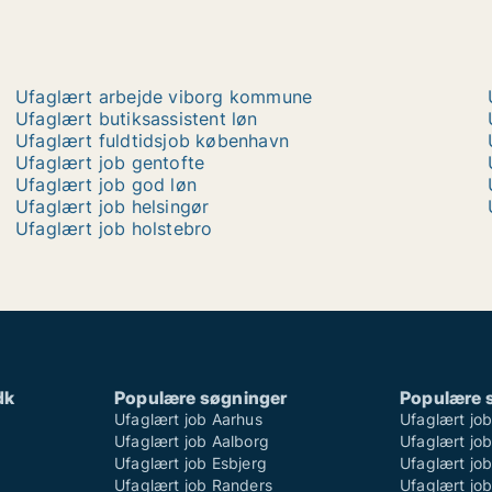
Ufaglært arbejde viborg kommune
Ufaglært butiksassistent løn
Ufaglært fuldtidsjob københavn
Ufaglært job gentofte
Ufaglært job god løn
Ufaglært job helsingør
Ufaglært job holstebro
dk
Populære søgninger
Populære 
Ufaglært job Aarhus
Ufaglært jo
Ufaglært job Aalborg
Ufaglært job
Ufaglært job Esbjerg
Ufaglært job
Ufaglært job Randers
Ufaglært jo