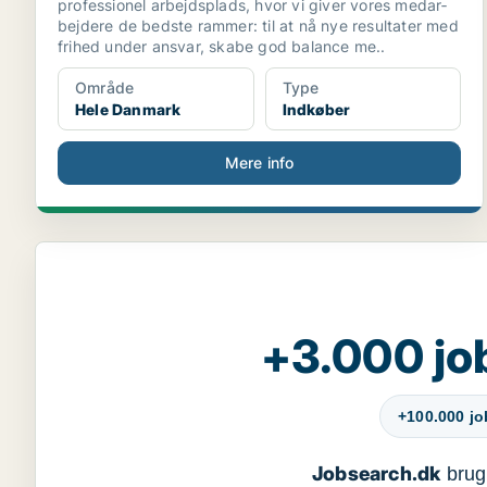
professionel arbejdsplads, hvor vi giver vores medar­
bejdere de bedste rammer: til at nå nye re­sultater med
frihed under ansvar, skabe god balance me..
Område
Type
Hele Danmark
Indkøber
Mere info
+3.000 jo
+100.000 j
Jobsearch.dk
bruge