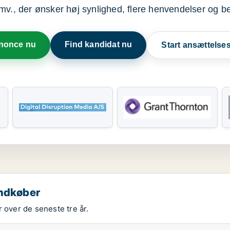
mv., der ønsker høj synlighed, flere henvendelser og b
nnonce nu
Find kandidat nu
Start ansættels
indkøber
 over de seneste tre år.