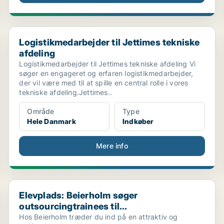
Logistikmedarbejder til Jettimes tekniske afdeling
Logistikmedarbejder til Jettimes tekniske
afdeling
Logistikmedarbejder til Jettimes tekniske afdeling Vi
søger en engageret og erfaren logistikmedarbejder,
der vil være med til at spille en central rolle i vores
tekniske afdeling.Jettimes..
Område
Type
Hele Danmark
Indkøber
Mere info
Elevplads: Beierholm søger outsourcingtrainees til...
Elevplads: Beierholm søger
outsourcingtrainees til...
Hos Beierholm træder du ind på en attraktiv og