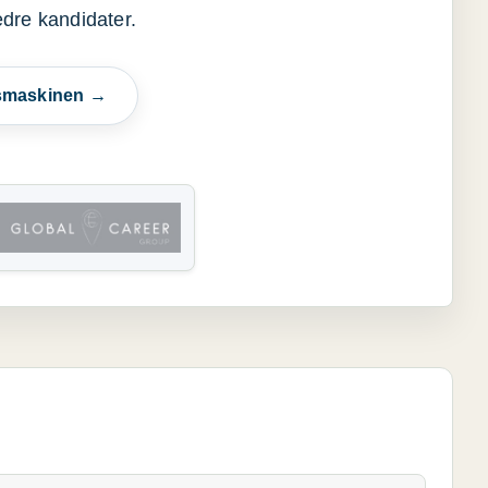
edre kandidater.
esmaskinen →