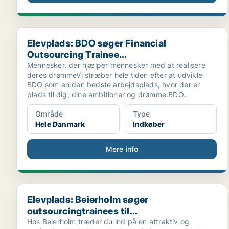
Elevplads: BDO søger Financial Outsourcing Trainee...
Elevplads: BDO søger Financial
Outsourcing Trainee...
Mennesker, der hjælper mennesker med at realisere
deres drømmeVi stræber hele tiden efter at udvikle
BDO som en den bedste arbejdsplads, hvor der er
plads til dig, dine ambitioner og drømme.BDO..
Område
Type
Hele Danmark
Indkøber
Mere info
Elevplads: Beierholm søger outsourcingtrainees til...
Elevplads: Beierholm søger
outsourcingtrainees til...
Hos Beierholm træder du ind på en attraktiv og