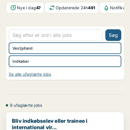
Nye i dag
47
Opdaterede 24h
491
Notifikati
Søg
Vestjylland
Indkøber
Se alle ufaglærte jobs
9 ufaglærte jobs
Bliv indkøbselev eller trainee i international vir...
Bliv indkøbselev eller trainee i
international vir...