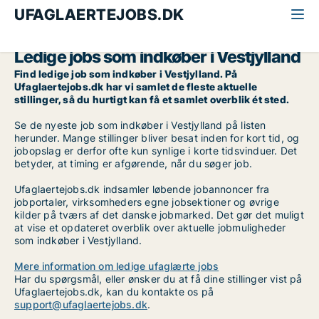
UFAGLAERTEJOBS.DK
Alle ufaglærte jobs
Indkøber
Vestjylland
Ledige jobs som indkøber i Vestjylland
Find ledige job som indkøber i Vestjylland. På
Ufaglaertejobs.dk har vi samlet de fleste aktuelle
stillinger, så du hurtigt kan få et samlet overblik ét sted.
Se de nyeste job som indkøber i Vestjylland på listen
herunder. Mange stillinger bliver besat inden for kort tid, og
jobopslag er derfor ofte kun synlige i korte tidsvinduer. Det
betyder, at timing er afgørende, når du søger job.
Ufaglaertejobs.dk indsamler løbende jobannoncer fra
jobportaler, virksomheders egne jobsektioner og øvrige
kilder på tværs af det danske jobmarked. Det gør det muligt
at vise et opdateret overblik over aktuelle jobmuligheder
som indkøber i Vestjylland.
Mere information om ledige ufaglærte jobs
Har du spørgsmål, eller ønsker du at få dine stillinger vist på
Ufaglaertejobs.dk, kan du kontakte os på
support@ufaglaertejobs.dk
.