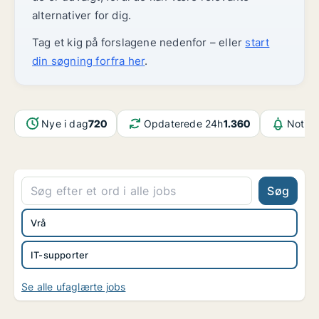
alternativer for dig.
Tag et kig på forslagene nedenfor – eller
start
din søgning forfra her
.
Nye i dag
720
Opdaterede 24h
1.360
Notifi
Søg
Vrå
IT-supporter
Se alle ufaglærte jobs