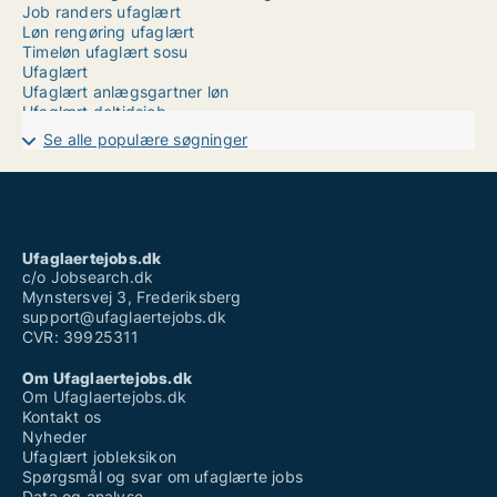
Job randers ufaglært
Løn rengøring ufaglært
Timeløn ufaglært sosu
Ufaglært
Ufaglært anlægsgartner løn
Ufaglært deltidsjob
Ufaglært gartner løn
Se alle populære søgninger
Ufaglært håndværker job
Ufaglært job hillerød
Ufaglært job kbh
Ufaglært kassedame løn
Ufaglært laboratorieassistent
Ufaglært operatør job
Ufaglaertejobs.dk
Ufaglært stilladsarbejder løn
c/o Jobsearch.dk
Vikarbureau ufaglært aalborg
Mynstersvej 3, Frederiksberg
support@ufaglaertejobs.dk
CVR: 39925311
Om Ufaglaertejobs.dk
Om Ufaglaertejobs.dk
Kontakt os
Nyheder
Ufaglært jobleksikon
Spørgsmål og svar om ufaglærte jobs
Data og analyse