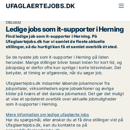
UFAGLAERTEJOBS.DK
Alle ufaglærte jobs
IT-supporter
Midtjylland
Herning
Ledige jobs som it-supporter i Herning
Find ledige job som it-supporter i Herning. På
Ufaglaertejobs.dk har vi samlet de fleste aktuelle
stillinger, så du hurtigt kan få et samlet overblik ét sted.
Se de nyeste job som it-supporter i Herning på listen
herunder. Mange stillinger bliver besat inden for kort tid, og
jobopslag er derfor ofte kun synlige i korte tidsvinduer. Det
betyder, at timing er afgørende, når du søger job.
Ufaglaertejobs.dk indsamler løbende jobannoncer fra
jobportaler, virksomheders egne jobsektioner og øvrige
kilder på tværs af det danske jobmarked. Det gør det muligt
at vise et opdateret overblik over aktuelle jobmuligheder
som it-supporter i Herning.
Mere information om ledige ufaglærte jobs
Har du spørgsmål, eller ønsker du at få dine stillinger vist på
Ufaglaertejobs.dk, kan du kontakte os på