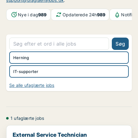
support@ufaglaertejobs.dk
.
Nye i dag
989
Opdaterede 24h
989
Notifika
Søg
Herning
IT-supporter
Se alle ufaglærte jobs
1 ufaglærte jobs
External Service Technician
External Service Technician