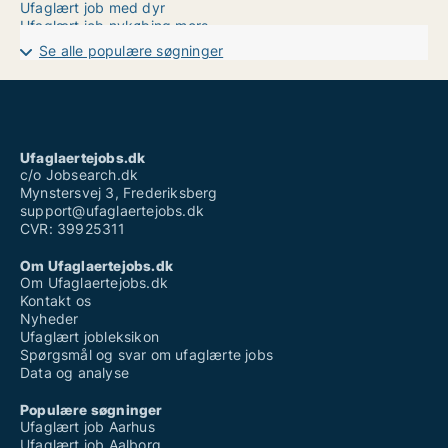
Ufaglært job med dyr
Ufaglært job nykøbing mors
Ufaglært job slagelse
Se alle populære søgninger
Ufaglært lagermedarbejder løn
Ufaglært pædagog
Ufaglært renovationsarbejder
Ufaglært tømrer
Ufaglært vikar job
Vikar hjemmepleje ufaglært
Ufaglaertejobs.dk
Vikar jobs ufaglært
c/o Jobsearch.dk
Mynstersvej 3, Frederiksberg
support@ufaglaertejobs.dk
CVR: 39925311
Om Ufaglaertejobs.dk
Om Ufaglaertejobs.dk
Kontakt os
Nyheder
Ufaglært jobleksikon
Spørgsmål og svar om ufaglærte jobs
Data og analyse
Populære søgninger
Ufaglært job Aarhus
Ufaglært job Aalborg