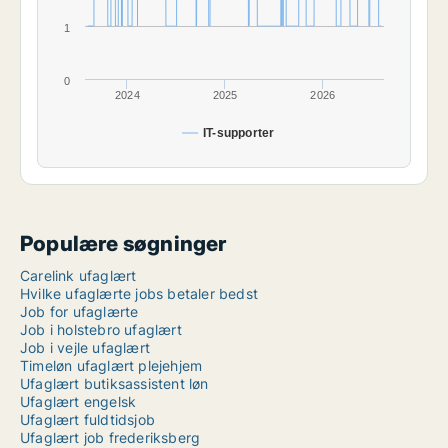
1
0
2024
2025
2026
IT-supporter
Populære søgninger
Carelink ufaglært
Hvilke ufaglærte jobs betaler bedst
Job for ufaglærte
Job i holstebro ufaglært
Job i vejle ufaglært
Timeløn ufaglært plejehjem
Ufaglært butiksassistent løn
Ufaglært engelsk
Ufaglært fuldtidsjob
Ufaglært job frederiksberg