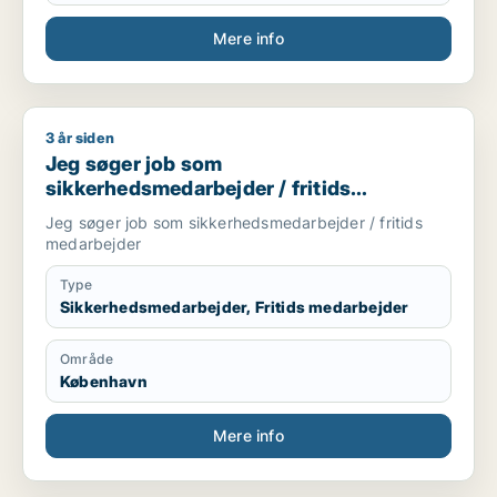
Mere info
3 år siden
Jeg søger job som sikkerhedsmedarbejder / fritids medarbe
Jeg søger job som
sikkerhedsmedarbejder / fritids
medarbejder
Jeg søger job som sikkerhedsmedarbejder / fritids
medarbejder
Type
Sikkerhedsmedarbejder, Fritids medarbejder
Område
København
Mere info