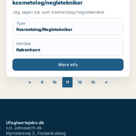
kosmetolog/negletekniker
Jeg søger job som kosmetolog/negletekniker
Type
Kosmetolog/Negletekniker
Område
København
Mere info
←
9
10
11
12
13
→
Ufaglaertejobs.dk
c/o Jobsearch.dk
Mynstersvej 3, Frederiksberg