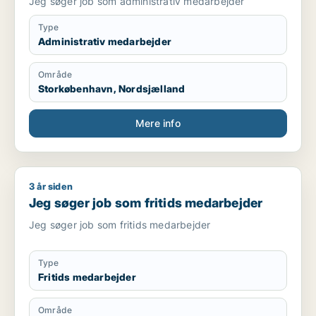
Jeg søger job som administrativ medarbejder
Type
Administrativ medarbejder
Område
Storkøbenhavn, Nordsjælland
Mere info
3 år siden
Jeg søger job som fritids medarbejder
Jeg søger job som fritids medarbejder
Jeg søger job som fritids medarbejder
Type
Fritids medarbejder
Område