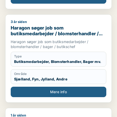
3 år siden
Haragon søger job som butiksmedarbejder / blomsterhandler
Haragon søger job som
butiksmedarbejder / blomsterhandler /
bager / butikschef
Haragon søger job som butiksmedarbejder /
blomsterhandler / bager / butikschef
Type
Butiksmedarbejder, Blomsterhandler, Bager mv.
Område
Sjælland, Fyn, Jylland, Andre
Mere info
1 år siden
Jeg søger job som rengøringsassistent