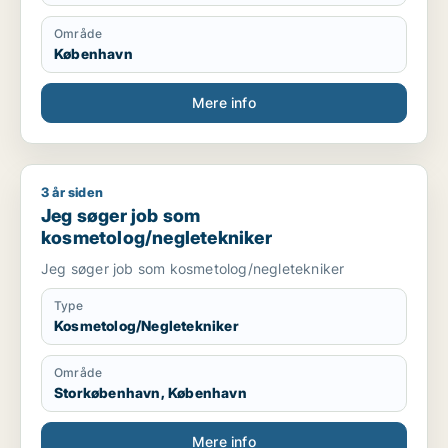
Område
København
Mere info
3 år siden
Jeg søger job som kosmetolog/negletekniker
Jeg søger job som
kosmetolog/negletekniker
Jeg søger job som kosmetolog/negletekniker
Type
Kosmetolog/Negletekniker
Område
Storkøbenhavn, København
Mere info