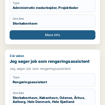
Type
Administrativ medarbejder, Projektleder
Område
Storkøbenhavn
Mere info
3 år siden
Jeg søger job som rengøringsassistent
Jeg søger job som rengøringsassistent
Jeg søger job som rengøringsassistent
Type
Rengøringsassistent
Område
Storkøbenhavn, København, Odense, Århus,
Aalborg, Hele Danmark, Hele Sjælland