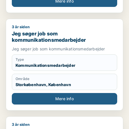
Mere info
3 år siden
Jeg søger job som kommunikationsmedarbejder
Jeg søger job som
kommunikationsmedarbejder
Jeg søger job som kommunikationsmedarbejder
Type
Kommunikationsmedarbejder
Område
Storkøbenhavn, København
Mere info
3 år siden
Iryna søger job som sælger / receptionist / butiksmedarbejd