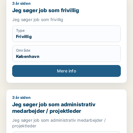
3 år siden
Jeg søger job som frivillig
Jeg søger job som frivillig
Jeg søger job som frivillig
Type
Frivillig
Område
København
Mere info
3 år siden
Jeg søger job som administrativ medarbejder / projektleder
Jeg søger job som administrativ
medarbejder / projektleder
Jeg søger job som administrativ medarbejder /
projektleder