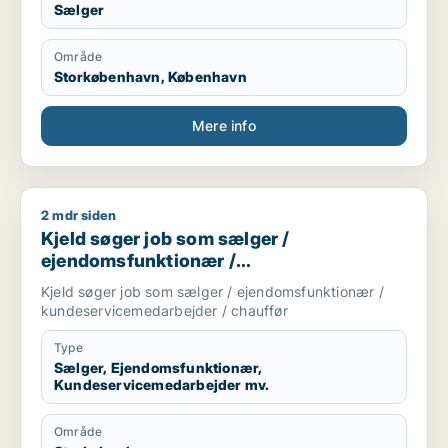
Sælger
Område
Storkøbenhavn, København
Mere info
2 mdr siden
Kjeld søger job som sælger / ejendomsfunktionær / kundese
Kjeld søger job som sælger /
ejendomsfunktionær /
kundeservicemedarbejder / chauffør
Kjeld søger job som sælger / ejendomsfunktionær /
kundeservicemedarbejder / chauffør
Type
Sælger, Ejendomsfunktionær,
Kundeservicemedarbejder mv.
Område