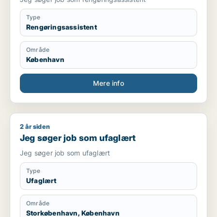
Type
Rengøringsassistent
Område
København
Mere info
2 år siden
Jeg søger job som ufaglært
Jeg søger job som ufaglært
Jeg søger job som ufaglært
Type
Ufaglært
Område
Storkøbenhavn, København