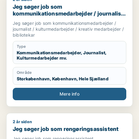
Jeg søger job som
kommunikationsmedarbejder / journalist
/ kulturmedarbejder / kreativ medarbejder
Jeg søger job som kommunikationsmedarbejder /
/ bibliotekar
journalist / kulturmedarbejder / kreativ medarbejder /
bibliotekar
Type
Kommunikationsmedarbejder, Journalist,
Kulturmedarbejder mv.
Område
Storkøbenhavn, København, Hele Sjælland
Mere info
2 år siden
Jeg søger job som rengøringsassistent
Jeg søger job som rengøringsassistent
Jeg søger job som rengøringsassistent