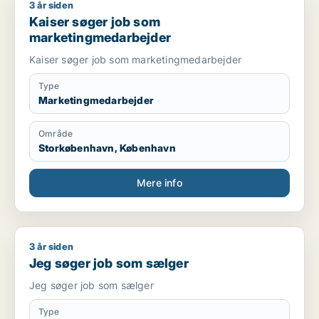
3 år siden
Kaiser søger job som marketingmedarbejder
Kaiser søger job som
marketingmedarbejder
Kaiser søger job som marketingmedarbejder
Type
Marketingmedarbejder
Område
Storkøbenhavn, København
Mere info
3 år siden
Jeg søger job som sælger
Jeg søger job som sælger
Jeg søger job som sælger
Type