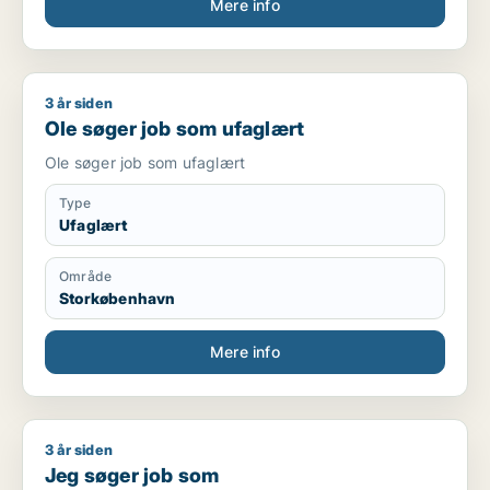
Mere info
3 år siden
Ole søger job som ufaglært
Ole søger job som ufaglært
Ole søger job som ufaglært
Type
Ufaglært
Område
Storkøbenhavn
Mere info
3 år siden
Jeg søger job som kosmetolog/negletekniker
Jeg søger job som