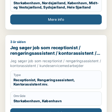
Storkøbenhavn, Nordsjælland, København, Midt-
og Vestsjælland, Sydsjælland, Hele Sjælland
Mere info
3 år siden
Jeg søger job som receptionist / rengøringsassistent / kont
Jeg søger job som receptionist /
rengøringsassistent / kontorassistent /
kundeservicemedarbejder
Jeg søger job som receptionist / rengøringsassistent /
kontorassistent / kundeservicemedarbejder
Type
Receptionist, Rengøringsassistent,
Kontorassistent mv.
Område
Storkøbenhavn, København