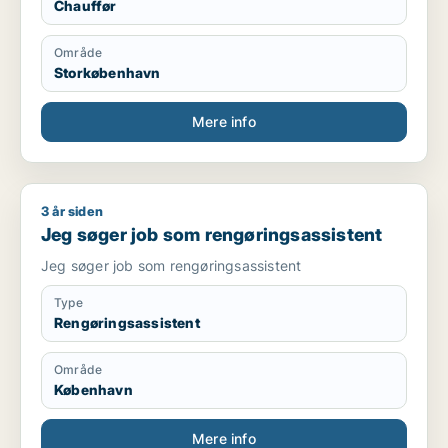
Chauffør
Område
Storkøbenhavn
Mere info
3 år siden
Jeg søger job som rengøringsassistent
Jeg søger job som rengøringsassistent
Jeg søger job som rengøringsassistent
Type
Rengøringsassistent
Område
København
Mere info