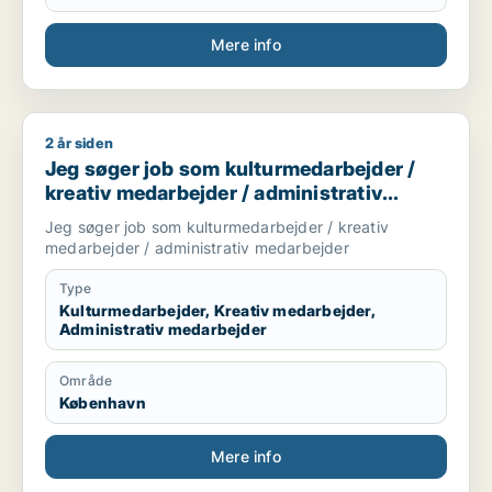
Mere info
2 år siden
Jeg søger job som kulturmedarbejder / kreativ medarbejder 
Jeg søger job som kulturmedarbejder /
kreativ medarbejder / administrativ
medarbejder
Jeg søger job som kulturmedarbejder / kreativ
medarbejder / administrativ medarbejder
Type
Kulturmedarbejder, Kreativ medarbejder,
Administrativ medarbejder
Område
København
Mere info