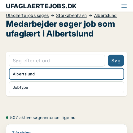
UFAGLAERTEJOBS.DK
Ufaglærte jobs søges
Storkøbenhavn
Albertslund
Medarbejder søger job som
ufaglært i Albertslund
Søg
Albertslund
Jobtype
507 aktive søgeannoncer lige nu
2 år siden
Jeg søger job som kommunikationsmedarbejder / journalist / 