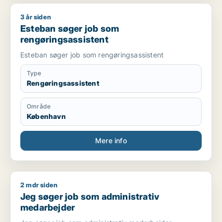
3 år siden
Esteban søger job som rengøringsassistent
Esteban søger job som
rengøringsassistent
Esteban søger job som rengøringsassistent
Type
Rengøringsassistent
Område
København
Mere info
2 mdr siden
Jeg søger job som administrativ medarbejder
Jeg søger job som administrativ
medarbejder