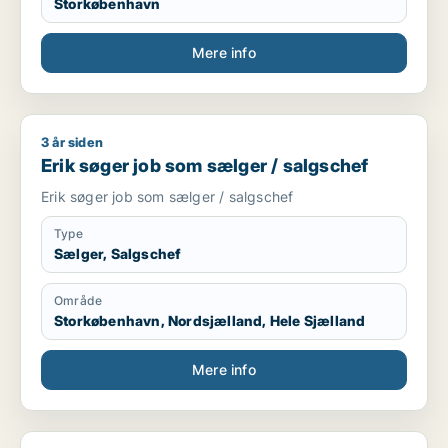
Storkøbenhavn
Mere info
3 år siden
Erik søger job som sælger / salgschef
Erik søger job som sælger / salgschef
Erik søger job som sælger / salgschef
Type
Sælger, Salgschef
Område
Storkøbenhavn, Nordsjælland, Hele Sjælland
Mere info