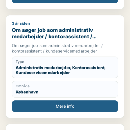
3 år siden
Om søger job som administrativ medarbejder / kontorassist
Om søger job som administrativ
medarbejder / kontorassistent /
kundeservicemedarbejder
Om søger job som administrativ medarbejder /
kontorassistent / kundeservicemedarbejder
Type
Administrativ medarbejder, Kontorassistent,
Kundeservicemedarbejder
Område
København
Mere info