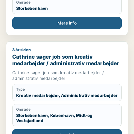
Område
Storkøbenhavn
Mere info
3 år siden
Cathrine søger job som kreativ medarbejder / administrativ
Cathrine søger job som kreativ
medarbejder / administrativ medarbejder
Cathrine søger job som kreativ medarbejder /
administrativ medarbejder
Type
Kreativ medarbejder, Administrativ medarbejder
Område
Storkøbenhavn, København, Midt-og
Vestsjælland