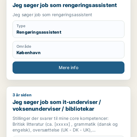
Jeg søger job som rengøringsassistent
Jeg søger job som rengøringsassistent
Type
Rengøringsassistent
Område
København
Mere info
3 år siden
Jeg søger job som it-underviser / voksenunderviser / bibliot
Jeg søger job som it-underviser /
voksenunderviser / bibliotekar
Stillinger der svarer til mine core kompetencer:
Britisk litteratur (ca. [xxxxx] , grammatik (dansk og
engelsk), oversættelse (UK - DK - UK),
Certificeret i MS Office