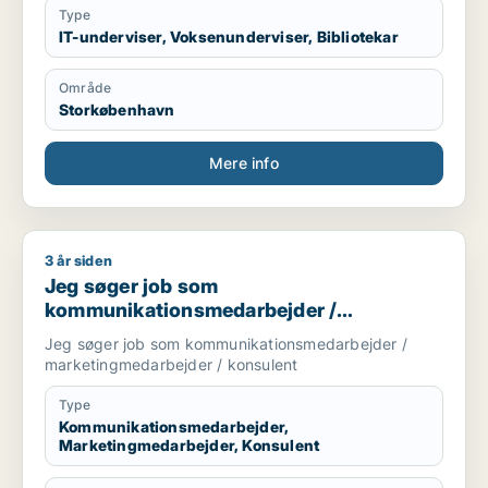
Klassisksproglig student der stadig underviser i latin
Type
Elsker at lave research i bøger og arkiver
IT-underviser, Voksenunderviser, Bibliotekar
Område
Storkøbenhavn
Mere info
3 år siden
Jeg søger job som kommunikationsmedarbejder / marketing
Jeg søger job som
kommunikationsmedarbejder /
marketingmedarbejder / konsulent
Jeg søger job som kommunikationsmedarbejder /
marketingmedarbejder / konsulent
Type
Kommunikationsmedarbejder,
Marketingmedarbejder, Konsulent