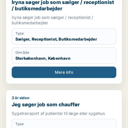
Iryna søger job som sælger / receptionist
/ butiksmedarbejder
Iryna søger job som sælger / receptionist /
butiksmedarbejder
Type
Sælger, Receptionist, Butiksmedarbejder
Område
Storkøbenhavn, København
Mere info
3 år siden
Jeg søger job som chauffør
Jeg søger job som chauffør
Sygetransport af patienter til læge eller sygehus
Type