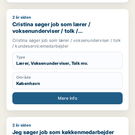
2 år siden
Cristina søger job som lærer / voksenunderviser / tolk / ku
Cristina søger job som lærer /
voksenunderviser / tolk /
kundeservicemedarbejder
Cristina søger job som lærer / voksenunderviser / tolk
/ kundeservicemedarbejder
Type
Lærer, Voksenunderviser, Tolk mv.
Område
København
Mere info
2 år siden
Jeg søger job som køkkenmedarbejder
Jeg søger job som køkkenmedarbejder