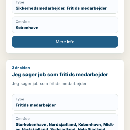
Type
Sikkerhedsmedarbejder, Fritids medarbejder
Område
København
Mere info
3 år siden
Jeg søger job som fritids medarbejder
Jeg søger job som fritids medarbejder
Jeg søger job som fritids medarbejder
Type
Fritids medarbejder
Område
Storkøbenhavn, Nordsjælland, København, Midt-
og Vestsjælland, Sydsjælland, Hele Sjælland