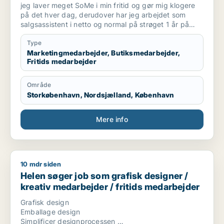
butiksmedarbejder / fritids medarbejder
jeg laver meget SoMe i min fritid og gør mig klogere
på det hver dag, derudover har jeg arbejdet som
salgsassistent i netto og normal på strøget 1 år på
hvert job, og til sidst har jeg været
tjener/servicemedarbejder på en sushi rataurant i
Type
omrking 1,5 år
Marketingmedarbejder, Butiksmedarbejder,
Fritids medarbejder
Område
Storkøbenhavn, Nordsjælland, København
Mere info
10 mdr siden
Helen søger job som grafisk designer / kreativ medarbejder 
Helen søger job som grafisk designer /
kreativ medarbejder / fritids medarbejder
Grafisk design
Emballage design
Simplificer designprocessen