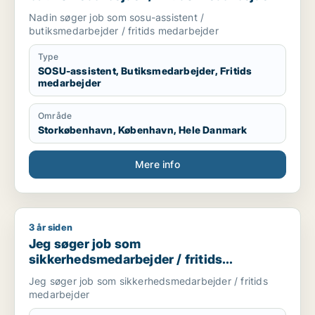
Nadin søger job som sosu-assistent /
butiksmedarbejder / fritids medarbejder
Type
SOSU-assistent, Butiksmedarbejder, Fritids
medarbejder
Område
Storkøbenhavn, København, Hele Danmark
Mere info
3 år siden
Jeg søger job som sikkerhedsmedarbejder / fritids medarbe
Jeg søger job som
sikkerhedsmedarbejder / fritids
medarbejder
Jeg søger job som sikkerhedsmedarbejder / fritids
medarbejder