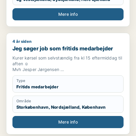
Mere info
4 år siden
Jeg søger job som fritids medarbejder
Jeg søger job som fritids medarbejder
Kurer kørsel som selvstændig fra kl 15 eftermiddag til
aften ☺️
Mvh Jesper Jørgensen
Tlf [xxxxx]
Type
Fritids medarbejder
Område
Storkøbenhavn, Nordsjælland, København
Mere info