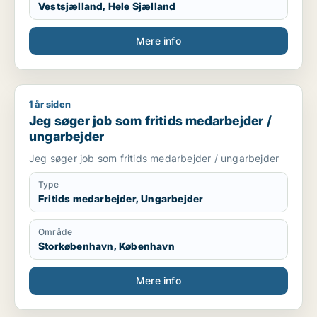
Vestsjælland, Hele Sjælland
Mere info
1 år siden
Jeg søger job som fritids medarbejder / ungarbejder
Jeg søger job som fritids medarbejder /
ungarbejder
Jeg søger job som fritids medarbejder / ungarbejder
Type
Fritids medarbejder, Ungarbejder
Område
Storkøbenhavn, København
Mere info