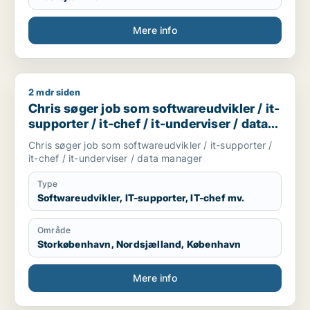
Mere info
2 mdr siden
Chris søger job som softwareudvikler / it-supporter / it-chef
Chris søger job som softwareudvikler / it-
supporter / it-chef / it-underviser / data
manager
Chris søger job som softwareudvikler / it-supporter /
it-chef / it-underviser / data manager
Type
Softwareudvikler, IT-supporter, IT-chef mv.
Område
Storkøbenhavn, Nordsjælland, København
Mere info