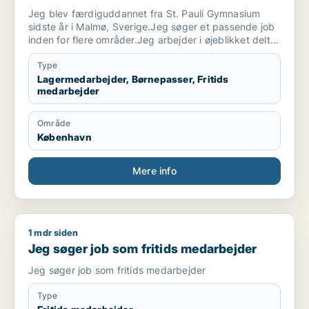
Jeg blev færdiguddannet fra St. Pauli Gymnasium
sidste år i Malmø, Sverige.Jeg søger et passende job
inden for flere områder.Jeg arbejder i øjeblikket deltid
på et lager i København. Jeg leder efter et bedre job.
Type
Lagermedarbejder, Børnepasser, Fritids
medarbejder
Område
København
Mere info
1 mdr siden
Jeg søger job som fritids medarbejder
Jeg søger job som fritids medarbejder
Jeg søger job som fritids medarbejder
Type