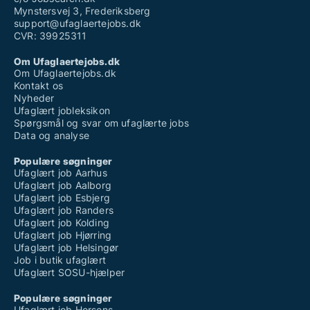
Mynstersvej 3, Frederiksberg
support@ufaglaertejobs.dk
CVR: 39925311
Om Ufaglaertejobs.dk
Om Ufaglaertejobs.dk
Kontakt os
Nyheder
Ufaglært jobleksikon
Spørgsmål og svar om ufaglærte jobs
Data og analyse
Populære søgninger
Ufaglært job Aarhus
Ufaglært job Aalborg
Ufaglært job Esbjerg
Ufaglært job Randers
Ufaglært job Kolding
Ufaglært job Hjørring
Ufaglært job Helsingør
Job i butik ufaglært
Ufaglært SOSU-hjælper
Populære søgninger
Ufaglært job Horsens