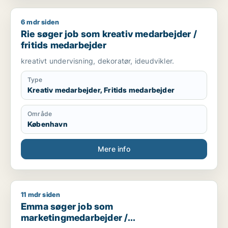
6 mdr siden
Rie søger job som kreativ medarbejder / fritids medarbejder
Rie søger job som kreativ medarbejder /
fritids medarbejder
kreativt undervisning, dekoratør, ideudvikler.
Type
Kreativ medarbejder, Fritids medarbejder
Område
København
Mere info
11 mdr siden
Emma søger job som marketingmedarbejder / butiksmedarbej
Emma søger job som
marketingmedarbejder /