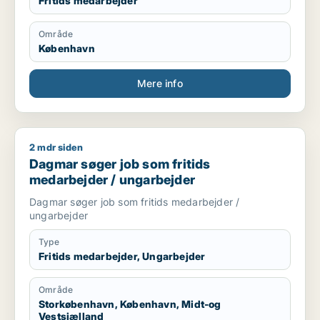
Fritids medarbejder
Område
København
Mere info
2 mdr siden
Dagmar søger job som fritids medarbejder / ungarbejder
Dagmar søger job som fritids
medarbejder / ungarbejder
Dagmar søger job som fritids medarbejder /
ungarbejder
Type
Fritids medarbejder, Ungarbejder
Område
Storkøbenhavn, København, Midt-og
Vestsjælland