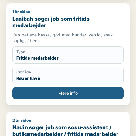
1 år siden
Laaibah søger job som fritids medarbejder
Laaibah søger job som fritids
medarbejder
Kan betjene kasse, god med kunder, venlig, snak
saglig, åben
Type
Fritids medarbejder
Område
København
Mere info
2 år siden
Nadin søger job som sosu-assistent / butiksmedarbejder / fr
Nadin søger job som sosu-assistent /
butiksmedarbejder / fritids medarbejder