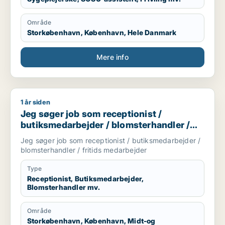
Område
Storkøbenhavn, København, Hele Danmark
Mere info
1 år siden
Jeg søger job som receptionist / butiksmedarbejder / blomst
Jeg søger job som receptionist /
butiksmedarbejder / blomsterhandler /
fritids medarbejder
Jeg søger job som receptionist / butiksmedarbejder /
blomsterhandler / fritids medarbejder
Type
Receptionist, Butiksmedarbejder,
Blomsterhandler mv.
Område
Storkøbenhavn, København, Midt-og