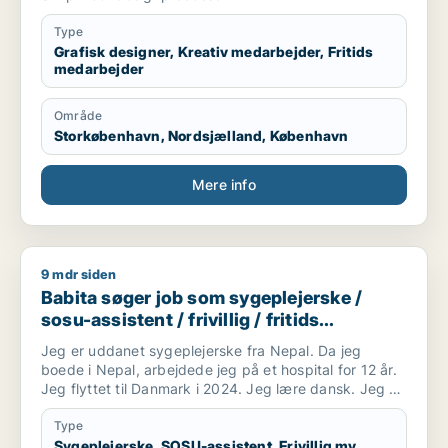
CVI/design manual udførelse vedligehold og udvikling
Animationer
Type
Video udvikling
Grafisk designer, Kreativ medarbejder, Fritids
medarbejder
Trend mood boards
Tilbudsdesign
Adobe cloud programmer
Område
Excel design
Storkøbenhavn, Nordsjælland, København
Andre design områder
Skolevikar
Skoleundervisning
Mere info
Unge uddannelser underviser
Grafis design underviser
Kreativ leder
Fritidsklub medarbejder
9 mdr siden
Babita søger job som sygeplejerske / sosu-assistent / frivilli
Unge medarbejder
Babita søger job som sygeplejerske /
Coach unge
Sprog dansk engels fransk
sosu-assistent / frivillig / fritids
Ide og koncept design udvikler og konsulent
medarbejder
Jeg er uddanet sygeplejerske fra Nepal. Da jeg
boede i Nepal, arbejdede jeg på et hospital for 12 år.
Jeg flyttet til Danmark i 2024. Jeg lære dansk. Jeg vil
gerne arbejde som SOSU hjælper(ufaglærte).
Type
Sygeplejerske, SOSU-assistent, Frivillig mv.