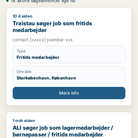
18 aktive søgeannoncer lige nu
10 d siden
Traistau søger job som fritids medarbejder
Traistau søger job som fritids
medarbejder
contact [xxxxx] plambar vvs
Type
Fritids medarbejder
Område
Storkøbenhavn, København
Mere info
1 mdr siden
ALI søger job som lagermedarbejder / børnepasser / fritids
ALI søger job som lagermedarbejder /
børnepasser / fritids medarbejder