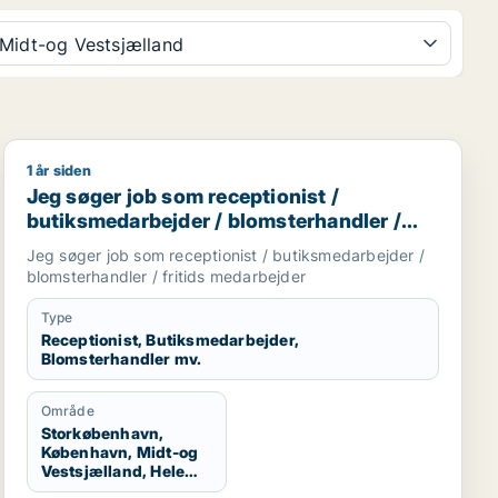
Midt-og Vestsjælland
1 år siden
rnalist / kulturmedarbejder / lærer / pædagog
Jeg søger job som receptionist / butiksmedarbejder / 
Jeg søger job som receptionist /
butiksmedarbejder / blomsterhandler /
fritids medarbejder
Jeg søger job som receptionist / butiksmedarbejder /
blomsterhandler / fritids medarbejder
Type
Receptionist, Butiksmedarbejder,
Blomsterhandler mv.
Område
Storkøbenhavn,
København, Midt-og
Vestsjælland, Hele
Sjælland