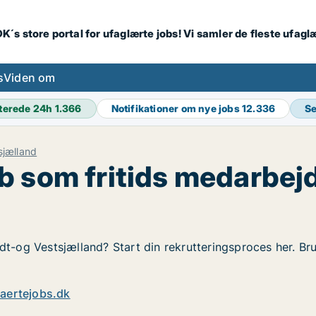
K´s store portal for ufaglærte jobs! Vi samler de fleste ufagl
s
Viden om
terede 24h
1.366
Notifikationer om nye jobs
12.336
Se
sjælland
b som fritids medarbej
dt-og Vestsjælland? Start din rekrutteringsproces her. Bru
.
aertejobs.dk