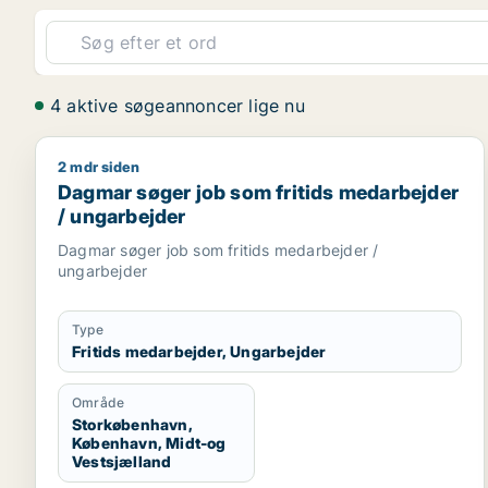
4 aktive søgeannoncer lige nu
2 mdr siden
Dagmar søger job som fritids medarbejder / ungar
Dagmar søger job som fritids medarbejder
/ ungarbejder
Dagmar søger job som fritids medarbejder /
ungarbejder
Type
Fritids medarbejder, Ungarbejder
Område
Storkøbenhavn,
København, Midt-og
Vestsjælland