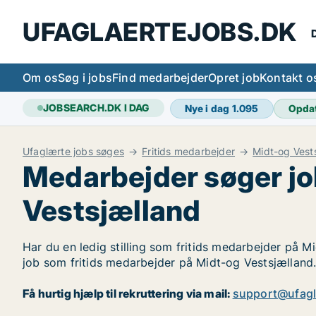
UFAGLAERTEJOBS.DK
D
Om os
Søg i jobs
Find medarbejder
Opret job
Kontakt o
JOBSEARCH.DK I DAG
Nye i dag
1.095
Opda
Ufaglærte jobs søges
Fritids medarbejder
Midt-og Vest
Medarbejder søger jo
Vestsjælland
Har du en ledig stilling som fritids medarbejder på Mi
job som fritids medarbejder på Midt-og Vestsjælland
Få hurtig hjælp til rekruttering via mail:
support@ufagl