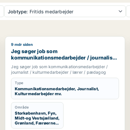
Jobtype:
Fritids medarbejder
9 mdr siden
bejder
Jeg søger job som kommunikationsmedarbejder / jou
Jeg søger job som
kommunikationsmedarbejder / journalist /
kulturmedarbejder / lærer / pædagog
Jeg søger job som kommunikationsmedarbejder /
journalist / kulturmedarbejder / lærer / pædagog
Type
Kommunikationsmedarbejder, Journalist,
Kulturmedarbejder mv.
Område
Storkøbenhavn, Fyn,
Midt-og Vestsjælland,
Grønland, Færøerne,
Udlandet