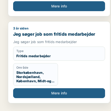
Mere info
3 år siden
Jeg søger job som fritids medarbejder
Jeg søger job som fritids medarbejder
Jeg søger job som fritids medarbejder
Type
Fritids medarbejder
Område
Storkøbenhavn,
Nordsjælland,
København, Midt-og
Vestsjælland,
Sydsjælland, Hele
Mere info
Sjælland