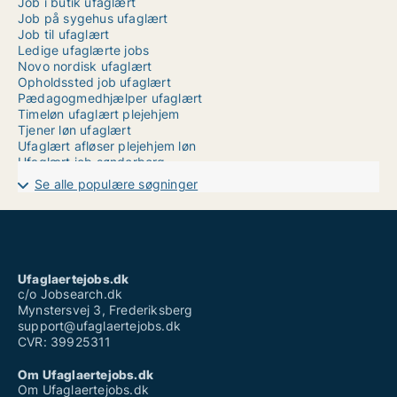
Job i butik ufaglært
Job på sygehus ufaglært
Job til ufaglært
Ledige ufaglærte jobs
Novo nordisk ufaglært
Opholdssted job ufaglært
Pædagogmedhjælper ufaglært
Timeløn ufaglært plejehjem
Tjener løn ufaglært
Ufaglært afløser plejehjem løn
Ufaglært job sønderborg
Ufaglært job thisted
Se alle populære søgninger
Ufaglært lagerarbejde aarhus
Ufaglært novo nordisk
Ufaglært sosu hjælper job
Ufaglært stilladsarbejder løn
Ufaglært tjener løn
Vikar ufaglært
Ufaglaertejobs.dk
Vikarbureau ufaglært
c/o Jobsearch.dk
Mynstersvej 3, Frederiksberg
support@ufaglaertejobs.dk
CVR: 39925311
Om Ufaglaertejobs.dk
Om Ufaglaertejobs.dk