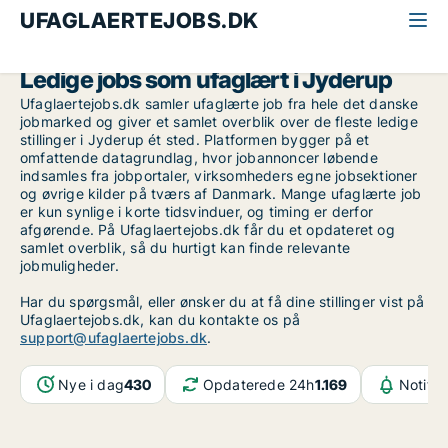
UFAGLAERTEJOBS.DK
Alle ufaglærte jobs
Midt-og Vestsjælland
Jyderup
Ledige jobs som ufaglært i Jyderup
Ufaglaertejobs.dk samler ufaglærte job fra hele det danske
jobmarked og giver et samlet overblik over de fleste ledige
stillinger i Jyderup ét sted. Platformen bygger på et
omfattende datagrundlag, hvor jobannoncer løbende
indsamles fra jobportaler, virksomheders egne jobsektioner
og øvrige kilder på tværs af Danmark. Mange ufaglærte job
er kun synlige i korte tidsvinduer, og timing er derfor
afgørende. På Ufaglaertejobs.dk får du et opdateret og
samlet overblik, så du hurtigt kan finde relevante
jobmuligheder.
Har du spørgsmål, eller ønsker du at få dine stillinger vist på
Ufaglaertejobs.dk, kan du kontakte os på
support@ufaglaertejobs.dk
.
Nye i dag
430
Opdaterede 24h
1.169
Notifik